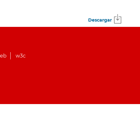
Descargar
web
w3c