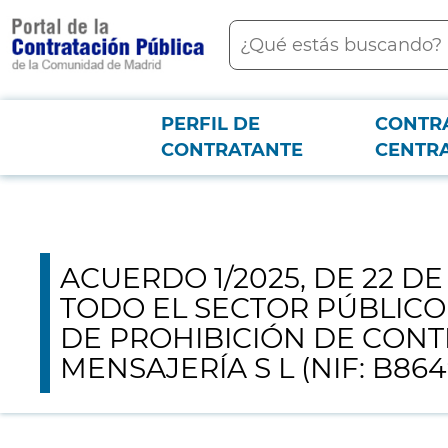
contenido
Buscar
principal
Menú PCON
PERFIL DE
CONTR
Junta consultiva
ACUERDO 1/2025, DE 22 DE MAYO, POR EL QUE SE
CONTRATANTE
CENTR
LA EMPRESA CANENCIA TRANSPORTE I MENSAJERÍA S L (NIF: B86499175).
ACUERDO 1/2025, DE 22 D
TODO EL SECTOR PÚBLICO
DE PROHIBICIÓN DE CONT
MENSAJERÍA S L (NIF: B8649