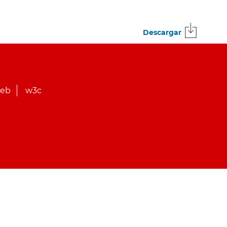
Descargar
web
w3c