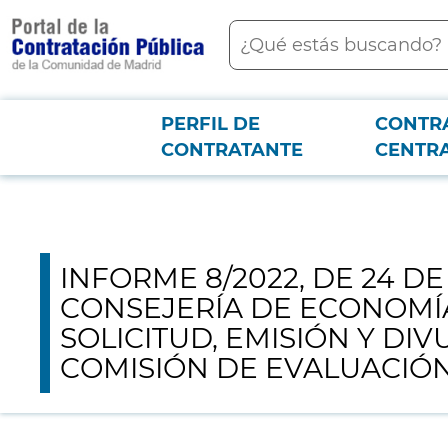
contenido
Buscar
principal
Menú PCON
PERFIL DE
CONTR
Junta consultiva
INFORME 8/2022, DE 24 DE JUNIO, SOBRE EL PROYE
CONTRATANTE
CENTR
INFORMES PRECEPTIVOS DE LA COMISIÓN DE EVALUACIÓN FINANCIER
INFORME 8/2022, DE 24 D
CONSEJERÍA DE ECONOMÍA
SOLICITUD, EMISIÓN Y DI
COMISIÓN DE EVALUACIÓN