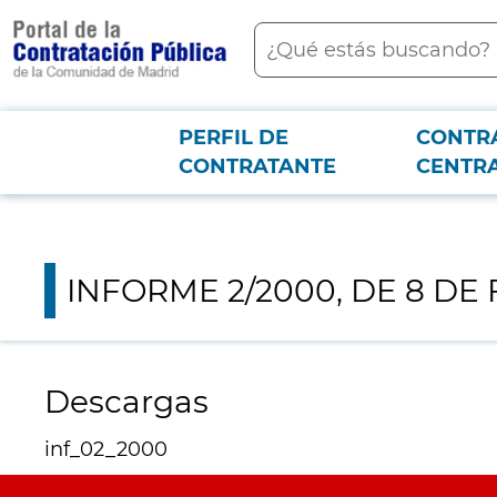
contenido
Buscar
principal
Menú PCON
PERFIL DE
CONTR
Junta consultiva
INFORME 2/2000, DE 8 DE FEBRERO, SOBRE TRAMIT
CONTRATANTE
CENTR
INFORME 2/2000, DE 8 D
Descargas
inf_02_2000