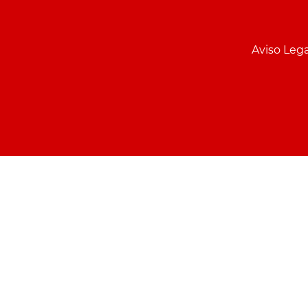
Menu
pie
Aviso Lega
PCON