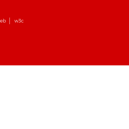
web
w3c