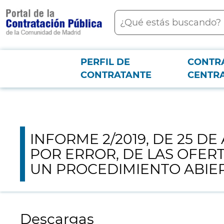
contenido
Buscar
principal
Menú PCON
PERFIL DE
CONTR
Junta consultiva
INFORME 2/2019, DE 25 DE ABRIL, SOBRE LAS CONS
CONTRATANTE
CENTR
LICITACIÓN ELECTRÓNICA.
INFORME 2/2019, DE 25 D
POR ERROR, DE LAS OFER
UN PROCEDIMIENTO ABIER
Descargas