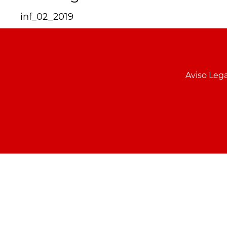
inf_02_2019
Menu
pie
Aviso Lega
PCON