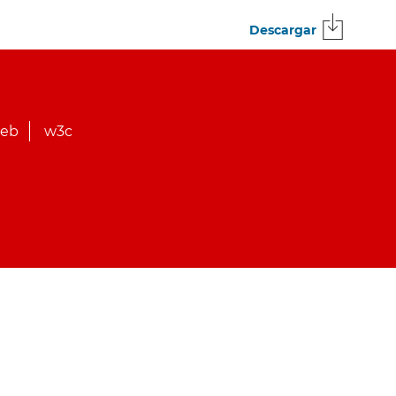
Descargar
web
w3c