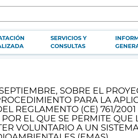
ATACIÓN
SERVICIOS Y
INFOR
L PROYECTO DE DECRETO POR EL QUE SE ESTABLECE EL PROCEDIMIENTO 
ALIZADA
CONSULTAS
GENER
UE SE PERMITE QUE LAS ORGANIZACIONES SE ADHIERAN CON CARÁCTER VO
E SEPTIEMBRE, SOBRE EL PRO
PROCEDIMIENTO PARA LA APLI
L REGLAMENTO (CE) 761/200
 POR EL QUE SE PERMITE QUE
ER VOLUNTARIO A UN SISTEM
DIOAMBIENTALES (EMAS).