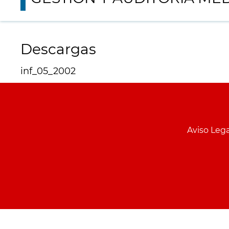
Descargas
inf_05_2002
Menu
pie
Aviso Lega
PCON