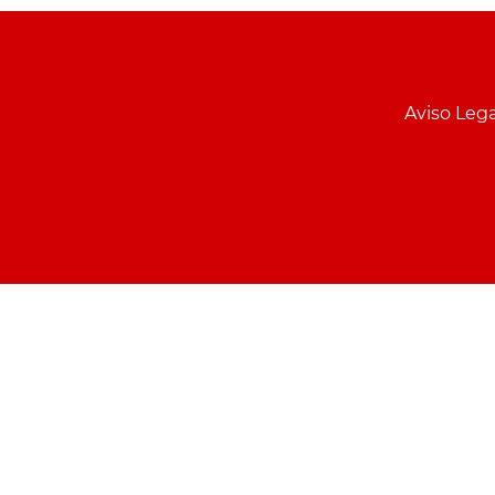
Menu
pie
Aviso Lega
PCON