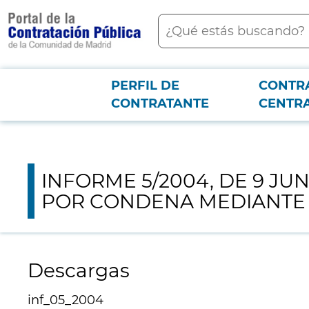
contenido
Buscar
principal
Menú PCON
PERFIL DE
CONTR
Junta consultiva
INFORME 5/2004, DE 9 JUNIO, SOBRE EFECTO DE L
CONTRATANTE
CENTR
INFORME 5/2004, DE 9 JU
POR CONDENA MEDIANTE 
Descargas
inf_05_2004