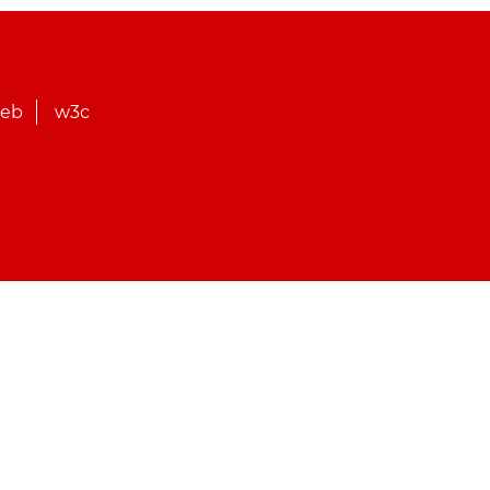
web
w3c