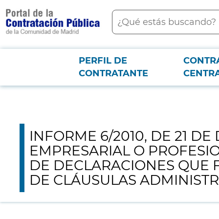
contenido
Buscar
principal
Menú PCON
PERFIL DE
CONTR
Junta consultiva
INFORME 6/2010, DE 21 DE DICIEMBRE, SOBRE ACR
CONTRATANTE
CENTR
COMO ANEXOS EN LOS MODELOS DE PLIEGOS DE CLÁUSULAS ADMINIST
INFORME 6/2010, DE 21 D
EMPRESARIAL O PROFESI
DE DECLARACIONES QUE 
DE CLÁUSULAS ADMINISTR