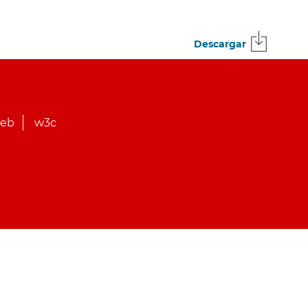
Descargar
web
w3c