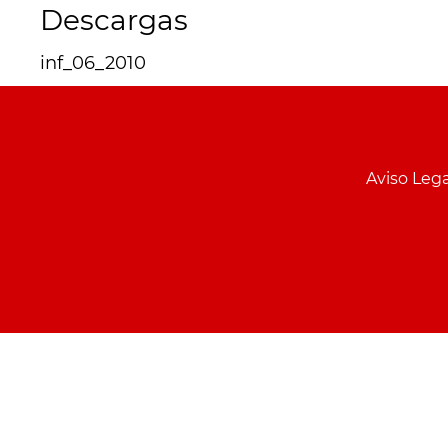
Descargas
inf_06_2010
Menu
pie
Aviso Lega
PCON