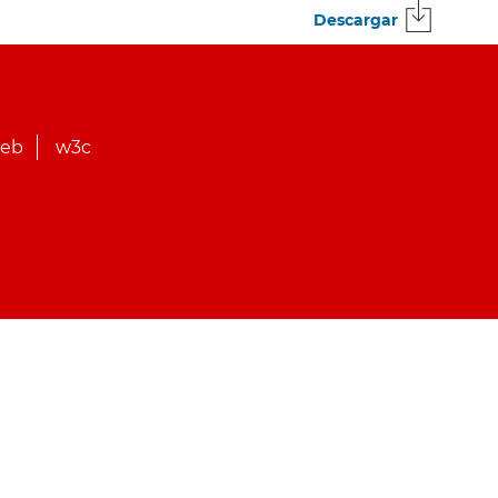
Descargar
web
w3c