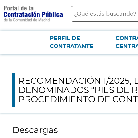
contenido
Buscar
principal
Menú PCON
PERFIL DE
CONTR
Junta consultiva
RECOMENDACIÓN 1/2025, DE 11 DE FEBRERO, PARA 
CONTRATANTE
CENTR
RECOMENDACIÓN 1/2025, D
DENOMINADOS “PIES DE R
PROCEDIMIENTO DE CONT
Descargas