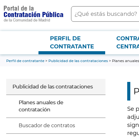
contenido
Buscar
principal
Menú PCON
PERFIL DE
CONTR
CONTRATANTE
CENTR
Perfil de contratante
Publicidad de las contrataciones
Planes anuales
Submenú
Publicidad de las contrataciones
P
perfil
del
Planes anuales de
Se p
contratante
contratación
adj
sign
Buscador de contratos
reg