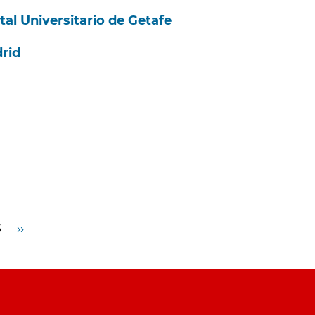
al Universitario de Getafe
rid
3
Siguiente
››
página