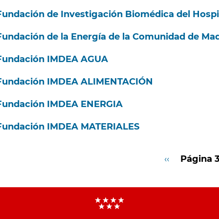
Fundación de Investigación Biomédica del Hospit
Fundación de la Energía de la Comunidad de Mad
Fundación IMDEA AGUA
Fundación IMDEA ALIMENTACIÓN
Fundación IMDEA ENERGIA
Fundación IMDEA MATERIALES
Paginación
Página
‹‹
Página 
anterior