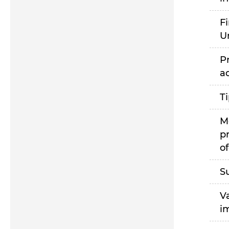
F
U
P
a
T
M
p
of
S
V
i