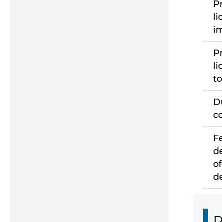
P
li
i
P
li
to
D
c
F
d
of
d
P