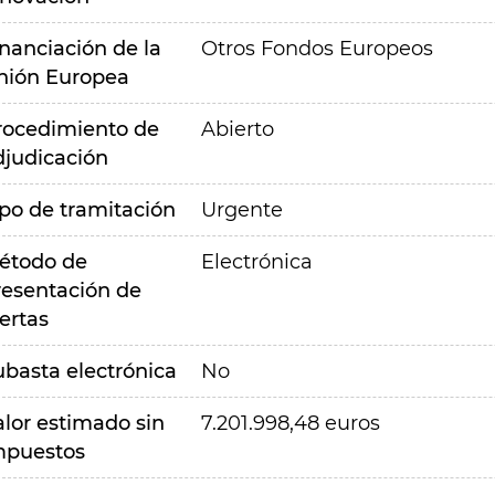
inanciación de la
Otros Fondos Europeos
nión Europea
rocedimiento de
Abierto
djudicación
ipo de tramitación
Urgente
étodo de
Electrónica
resentación de
ertas
ubasta electrónica
No
alor estimado sin
7.201.998,48 euros
mpuestos