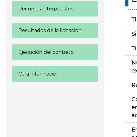
Recursos interpuestos
T
Resultados de la licitación
S
T
Ejecución del contrato
N
e
Otra información
R
C
e
a
E