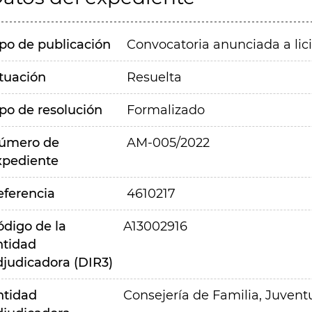
ipo de publicación
Convocatoria anunciada a lic
ituación
Resuelta
ipo de resolución
Formalizado
úmero de
AM-005/2022
xpediente
eferencia
4610217
ódigo de la
A13002916
ntidad
djudicadora (DIR3)
ntidad
Consejería de Familia, Juvent