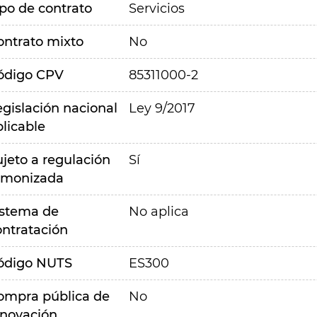
ipo de contrato
Servicios
ontrato mixto
No
ódigo CPV
85311000-2
egislación nacional
Ley 9/2017
plicable
ujeto a regulación
Sí
rmonizada
istema de
No aplica
ontratación
ódigo NUTS
ES300
ompra pública de
No
nnovación