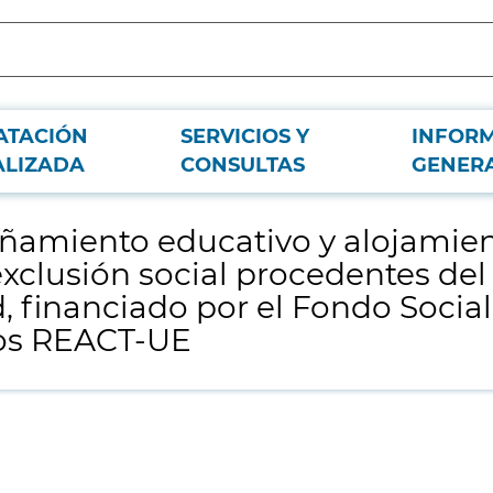
ATACIÓN
SERVICIOS Y
INFOR
 jóvenes de 18 a 21 años en grave riesgo de exclusión social procedentes d
ALIZADA
CONSULTAS
GENER
miento educativo y alojamient
exclusión social procedentes de
 financiado por el Fondo Socia
dos REACT-UE