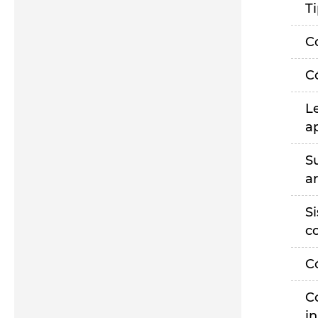
T
C
C
L
a
S
a
S
c
C
C
i