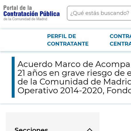
contenido
Buscar
principal
PERFIL DE
CONTR
Menú PCON
2026-3-12
Acuerdo Marco de Acompañamiento educativo y alojamiento para
CONTRATANTE
CENTR
Fondo Social Europeo, Programa Operativo 2014-2020, Fondos REACT-UE
Acuerdo Marco de Acompaña
21 años en grave riesgo de 
de la Comunidad de Madrid,
Operativo 2014-2020, Fon
Secciones