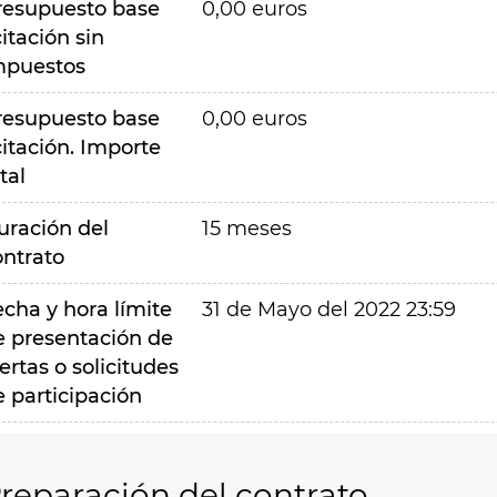
resupuesto base
0,00 euros
citación sin
mpuestos
resupuesto base
0,00 euros
citación. Importe
tal
uración del
15 meses
ontrato
echa y hora límite
31 de Mayo del 2022 23:59
e presentación de
ertas o solicitudes
e participación
reparación del contrato