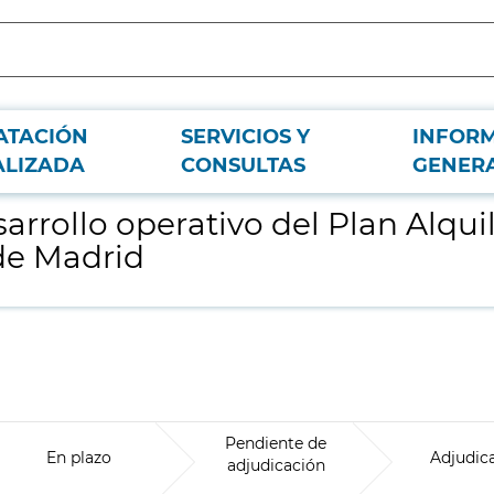
ATACIÓN
SERVICIOS Y
INFOR
 y del observatorio de vivienda de la Comunidad de Madrid
ALIZADA
CONSULTAS
GENER
arrollo operativo del Plan Alquil
de Madrid
Pendiente de
En plazo
Adjudic
adjudicación