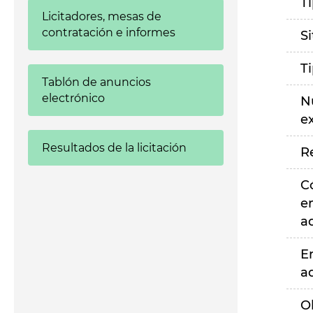
T
Licitadores, mesas de
contratación e informes
S
T
Tablón de anuncios
electrónico
N
e
Resultados de la licitación
R
C
e
a
E
a
O