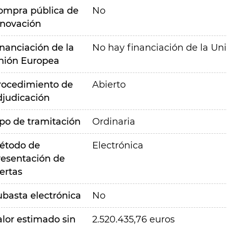
ompra pública de
No
nnovación
inanciación de la
No hay financiación de la Un
nión Europea
rocedimiento de
Abierto
djudicación
ipo de tramitación
Ordinaria
étodo de
Electrónica
resentación de
ertas
ubasta electrónica
No
alor estimado sin
2.520.435,76 euros