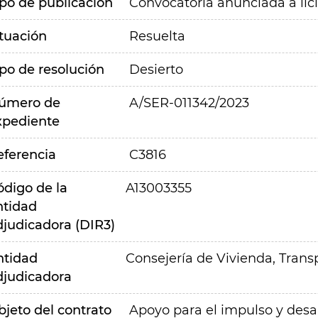
ipo de publicación
Convocatoria anunciada a lic
ituación
Resuelta
ipo de resolución
Desierto
úmero de
A/SER-011342/2023
xpediente
eferencia
C3816
ódigo de la
A13003355
ntidad
djudicadora (DIR3)
ntidad
Consejería de Vivienda, Transp
djudicadora
bjeto del contrato
Apoyo para el impulso y desar