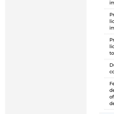
i
P
li
i
P
li
to
D
c
F
d
of
d