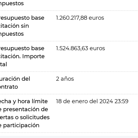
mpuestos
resupuesto base
1.260.217,88 euros
citación sin
mpuestos
resupuesto base
1.524.863,63 euros
citación. Importe
tal
uración del
2 años
ontrato
echa y hora límite
18 de enero del 2024 23:59
e presentación de
ertas o solicitudes
e participación