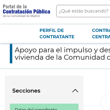
contenido
Buscar
principal
PERFIL DE
CONTR
Menú PCON
2026-3-12
Apoyo para el impulso y desarrollo operativo del Plan Alquila
CONTRATANTE
CENTR
Apoyo para el impulso y des
vivienda de la Comunidad 
Secciones
Datos del expediente