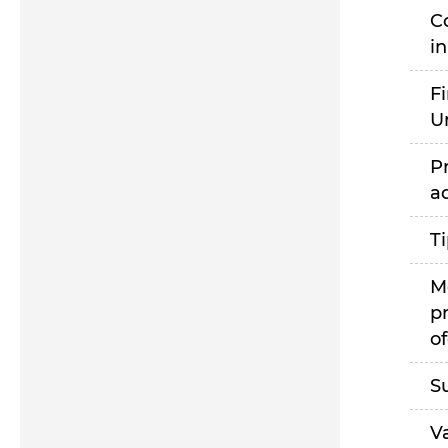
C
i
F
U
P
a
T
M
p
of
S
V