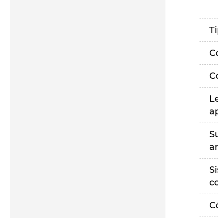
T
C
C
L
a
S
a
S
c
C