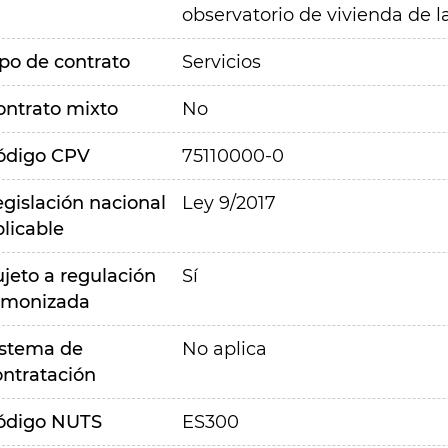
observatorio de vivienda de
ipo de contrato
Servicios
ontrato mixto
No
ódigo CPV
75110000-0
egislación nacional
Ley 9/2017
plicable
ujeto a regulación
Sí
rmonizada
istema de
No aplica
ontratación
ódigo NUTS
ES300