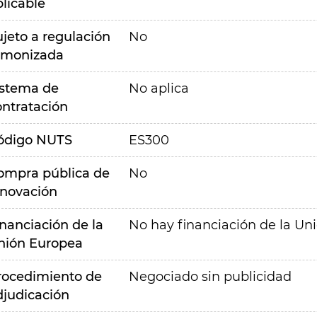
plicable
ujeto a regulación
No
rmonizada
istema de
No aplica
ontratación
ódigo NUTS
ES300
ompra pública de
No
nnovación
inanciación de la
No hay financiación de la Un
nión Europea
rocedimiento de
Negociado sin publicidad
djudicación