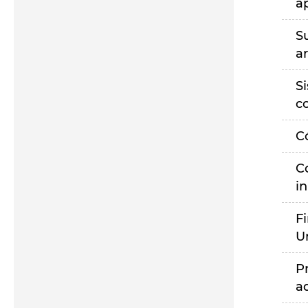
a
S
a
S
c
C
C
i
F
U
P
a