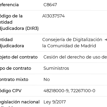
eferencia
C8647
ódigo de la
A13037574
ntidad
djudicadora (DIR3)
ntidad
Consejería de Digitalización
djudicadora
la Comunidad de Madrid
bjeto del contrato
Cesión del derecho de uso de
ipo de contrato
Suministros
ontrato mixto
No
ódigo CPV
48218000-9, 72267100-0
egislación nacional
Ley 9/2017