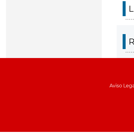
L
R
Aviso Lega
Menu
pie
PCON