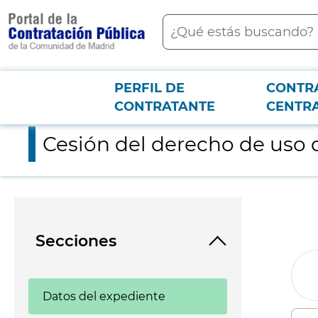
contenido
Buscar
principal
PERFIL DE
CONTR
Menú PCON
2026-3-12
Cesión del derecho de uso del software autoturn
CONTRATANTE
CENTR
Cesión del derecho de uso 
Secciones
Datos del expediente