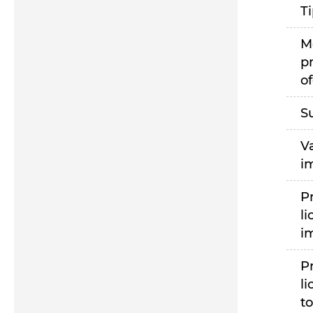
T
M
p
of
S
V
i
P
li
i
P
li
to