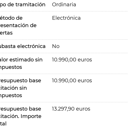
ipo de tramitación
Ordinaria
étodo de
Electrónica
resentación de
ertas
ubasta electrónica
No
alor estimado sin
10.990,00 euros
mpuestos
resupuesto base
10.990,00 euros
citación sin
mpuestos
resupuesto base
13.297,90 euros
citación. Importe
tal