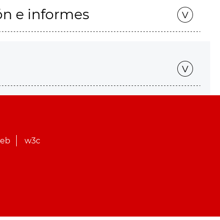
ón e informes
web
w3c