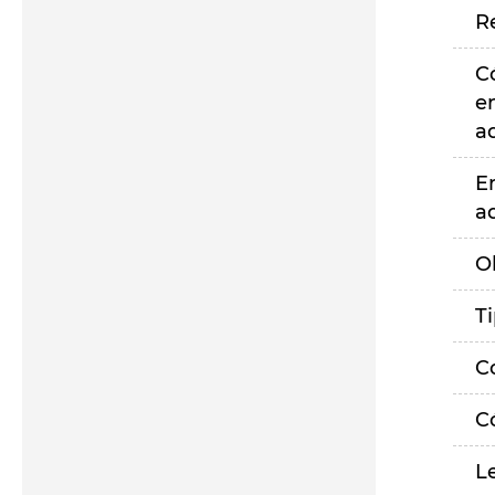
R
C
e
a
E
a
O
T
C
C
L