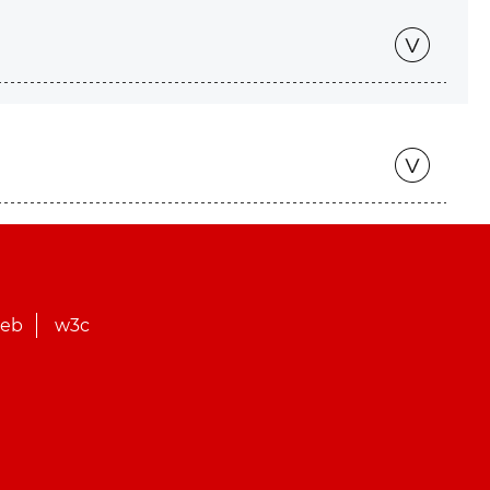
web
w3c