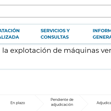
ATACIÓN
SERVICIOS Y
INFOR
ng para personal de Metro de Madrid, S.A
ALIZADA
CONSULTAS
GENER
a la explotación de máquinas ve
Pendiente de
En plazo
Adjudic
adjudicación