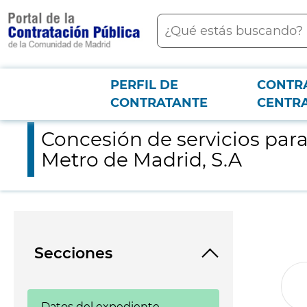
contenido
Buscar
principal
PERFIL DE
CONTR
Menú PCON
2026-3-12
Concesión de servicios para la explotación de máquinas vendi
CONTRATANTE
CENTR
Concesión de servicios par
Metro de Madrid, S.A
Secciones
Datos del expediente