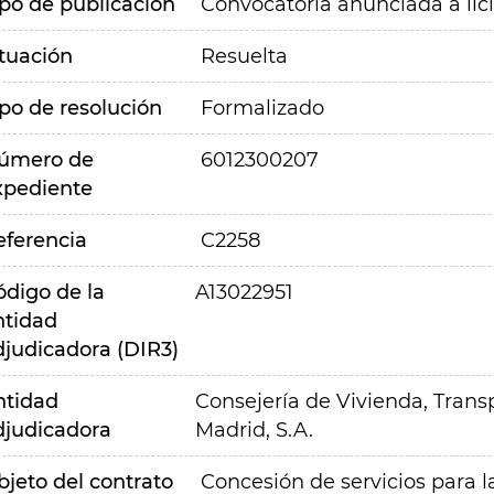
ipo de publicación
Convocatoria anunciada a lic
ituación
Resuelta
ipo de resolución
Formalizado
úmero de
6012300207
xpediente
eferencia
C2258
ódigo de la
A13022951
ntidad
djudicadora (DIR3)
ntidad
Consejería de Vivienda, Transp
djudicadora
Madrid, S.A.
bjeto del contrato
Concesión de servicios para 