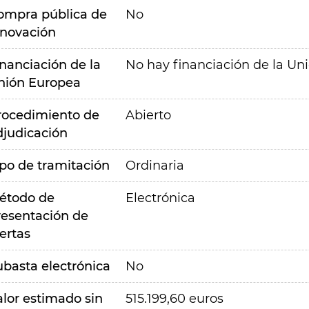
ompra pública de
No
nnovación
inanciación de la
No hay financiación de la Un
nión Europea
rocedimiento de
Abierto
djudicación
ipo de tramitación
Ordinaria
étodo de
Electrónica
resentación de
ertas
ubasta electrónica
No
alor estimado sin
515.199,60 euros