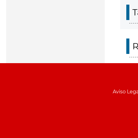
T
R
Aviso Lega
Menu
pie
PCON