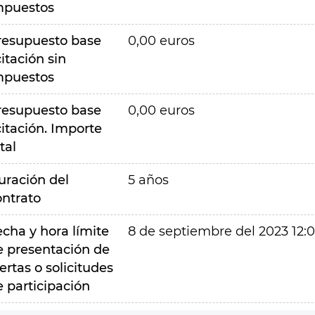
mpuestos
resupuesto base
0,00 euros
citación sin
mpuestos
resupuesto base
0,00 euros
citación. Importe
tal
uración del
5 años
ontrato
echa y hora límite
8 de septiembre del 2023 12:
e presentación de
ertas o solicitudes
e participación