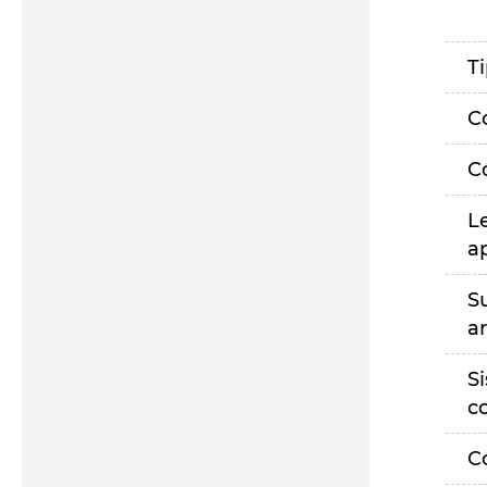
T
C
C
L
a
S
a
S
c
C