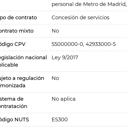
personal de Metro de Madrid,
ipo de contrato
Concesión de servicios
ontrato mixto
No
ódigo CPV
55000000-0, 42933000-5
egislación nacional
Ley 9/2017
plicable
ujeto a regulación
No
rmonizada
istema de
No aplica
ontratación
ódigo NUTS
ES300