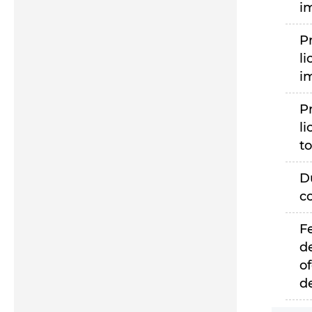
i
P
li
i
P
li
to
D
c
F
d
of
d