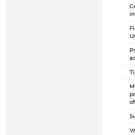
C
i
F
U
P
a
T
M
p
of
S
V