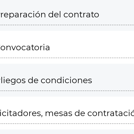
reparación del contrato
onvocatoria
liegos de condiciones
icitadores, mesas de contrataci