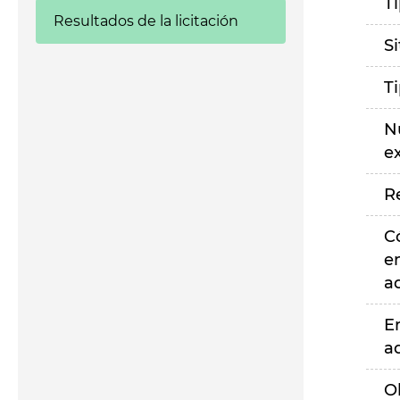
T
Resultados de la licitación
S
T
N
e
R
C
e
a
E
a
O