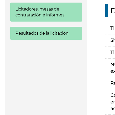
D
Licitadores, mesas de
contratación e informes
T
Resultados de la licitación
S
T
N
e
R
C
e
a