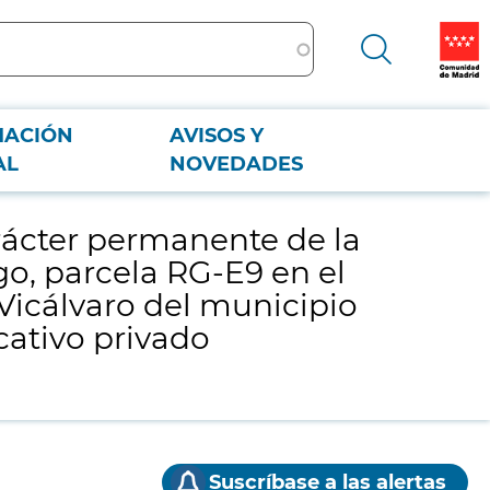
MACIÓN
AVISOS Y
ogo, parcela RG-E9 en el U.Z.P 2.01 “Desarrollo del Este - El Cañaveral”
AL
NOVEDADES
rácter permanente de la
ogo, parcela RG-E9 en el
e Vicálvaro del municipio
cativo privado
Suscríbase a las alertas