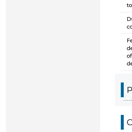
to
D
c
F
d
of
d
P
C