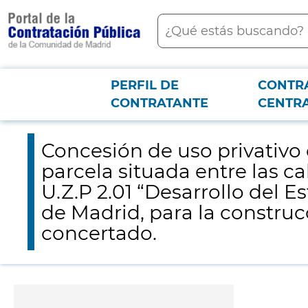
contenido
Buscar
principal
PERFIL DE
CONTR
Menú PCON
2026-3-12
Concesión de uso privativo con instalaciones u obras de carácte
CONTRATANTE
CENTR
del distrito de Vicálvaro del municipio de Madrid, para la construcción y 
Concesión de uso privativo
parcela situada entre las ca
U.Z.P 2.01 “Desarrollo del Es
de Madrid, para la construc
concertado.