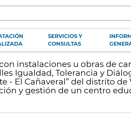
ATACIÓN
SERVICIOS Y
INFOR
r permanente de la parcela situada entre las calles Igualdad, Tolerancia y Diál
ALIZADA
CONSULTAS
GENER
gestión de un centro educativo privado concertado.
 con instalaciones u obras de ca
lles Igualdad, Tolerancia y Diál
te - El Cañaveral” del distrito d
ción y gestión de un centro edu