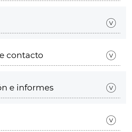
de contacto
ón e informes