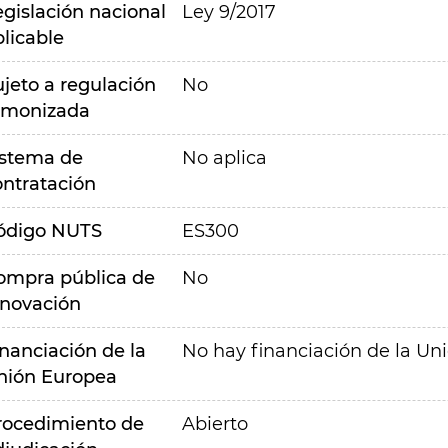
egislación nacional
Ley 9/2017
plicable
ujeto a regulación
No
rmonizada
istema de
No aplica
ontratación
ódigo NUTS
ES300
ompra pública de
No
nnovación
inanciación de la
No hay financiación de la Un
nión Europea
rocedimiento de
Abierto