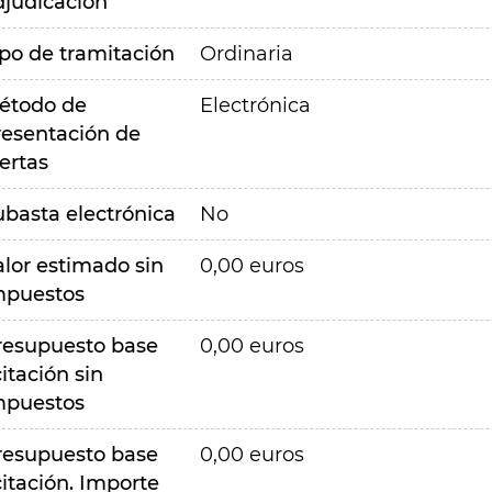
djudicación
ipo de tramitación
Ordinaria
étodo de
Electrónica
resentación de
ertas
ubasta electrónica
No
alor estimado sin
0,00 euros
mpuestos
resupuesto base
0,00 euros
citación sin
mpuestos
resupuesto base
0,00 euros
citación. Importe