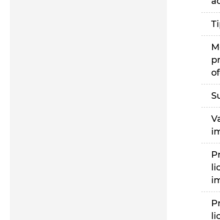
a
T
M
p
of
S
V
i
P
li
i
P
li