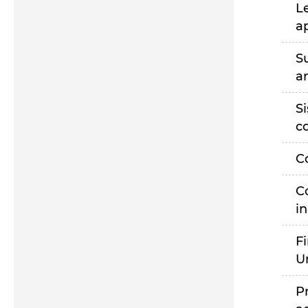
L
a
S
a
S
c
C
C
i
F
U
P