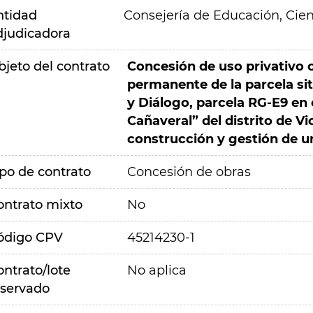
ntidad
Consejería de Educación, Cien
djudicadora
bjeto del contrato
Concesión de uso privativo c
permanente de la parcela sit
y Diálogo, parcela RG-E9 en e
Cañaveral” del distrito de Vi
construcción y gestión de u
ipo de contrato
Concesión de obras
ontrato mixto
No
ódigo CPV
45214230-1
ontrato/lote
No aplica
eservado