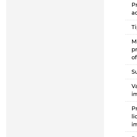
P
a
T
M
p
of
S
V
i
P
li
i