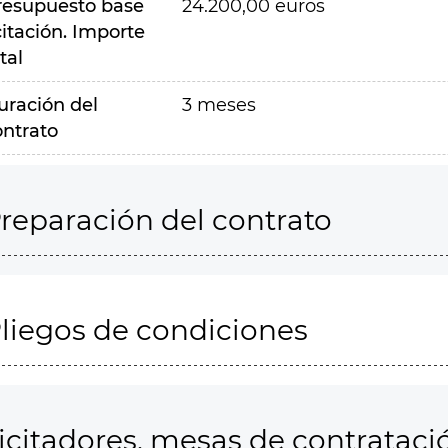
resupuesto base
24.200,00 euros
citación. Importe
tal
uración del
3 meses
ontrato
reparación del contrato
liegos de condiciones
icitadores, mesas de contrataci