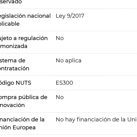
eservado
egislación nacional
Ley 9/2017
plicable
ujeto a regulación
No
rmonizada
istema de
No aplica
ontratación
ódigo NUTS
ES300
ompra pública de
No
nnovación
inanciación de la
No hay financiación de la Un
nión Europea