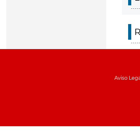
R
Aviso Lega
Menu
pie
PCON