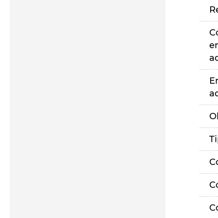
R
C
e
a
E
a
O
T
C
C
C