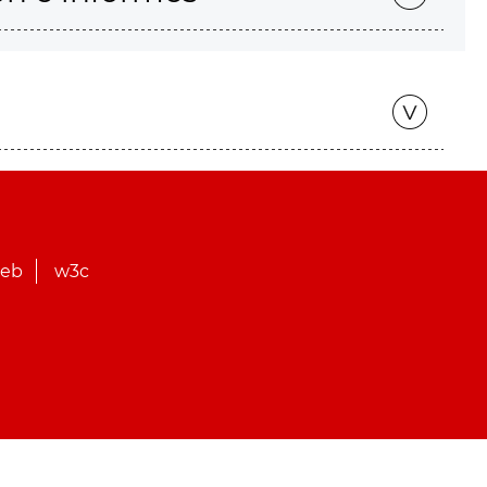
web
w3c