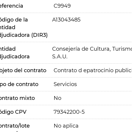
eferencia
C9949
ódigo de la
A13043485
ntidad
djudicadora (DIR3)
ntidad
Consejería de Cultura, Turism
djudicadora
S.A.U.
bjeto del contrato
Contrato d epatrocinio publi
ipo de contrato
Servicios
ontrato mixto
No
ódigo CPV
79342200-5
ontrato/lote
No aplica