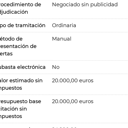
rocedimiento de
Negociado sin publicidad
djudicación
ipo de tramitación
Ordinaria
étodo de
Manual
resentación de
ertas
ubasta electrónica
No
alor estimado sin
20.000,00 euros
mpuestos
resupuesto base
20.000,00 euros
citación sin
mpuestos