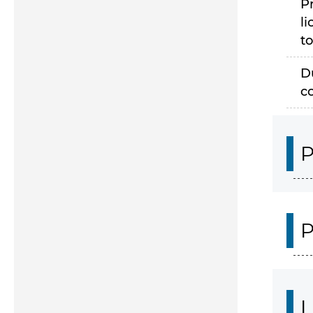
P
li
to
D
c
P
P
L