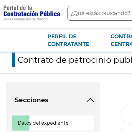
contenido
Buscar
principal
PERFIL DE
CONTR
Menú PCON
2026-3-12
Contrato de patrocinio publicitario de FIPP World Media Con
CONTRATANTE
CENTR
Contrato de patrocinio pub
Secciones
Datos del expediente