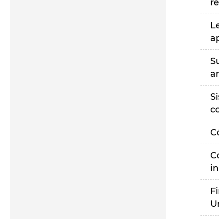
r
L
a
S
a
S
c
C
C
i
F
U