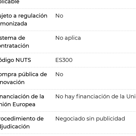
plicable
ujeto a regulación
No
rmonizada
istema de
No aplica
ontratación
ódigo NUTS
ES300
ompra pública de
No
nnovación
inanciación de la
No hay financiación de la Un
nión Europea
rocedimiento de
Negociado sin publicidad
djudicación