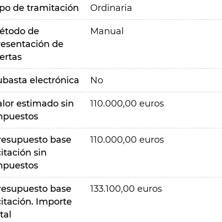
ipo de tramitación
Ordinaria
étodo de
Manual
resentación de
ertas
ubasta electrónica
No
alor estimado sin
110.000,00 euros
mpuestos
resupuesto base
110.000,00 euros
citación sin
mpuestos
resupuesto base
133.100,00 euros
citación. Importe
tal