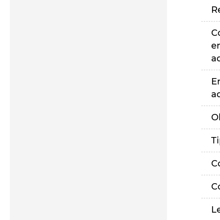
R
C
e
a
E
a
O
T
C
C
L