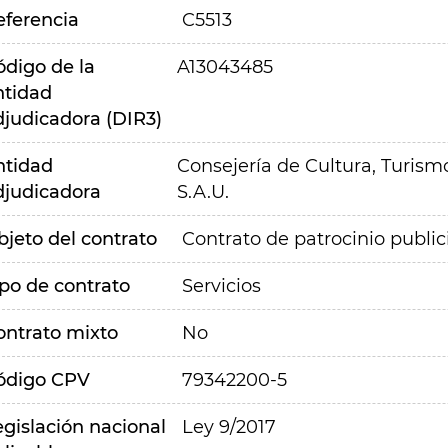
eferencia
C5513
ódigo de la
A13043485
ntidad
djudicadora (DIR3)
ntidad
Consejería de Cultura, Turism
djudicadora
S.A.U.
bjeto del contrato
Contrato de patrocinio publici
ipo de contrato
Servicios
ontrato mixto
No
ódigo CPV
79342200-5
egislación nacional
Ley 9/2017