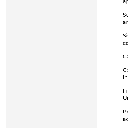
a
S
a
S
c
C
C
i
F
U
P
a