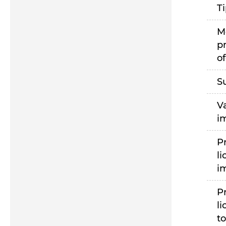
T
M
p
of
S
V
i
P
li
i
P
li
to