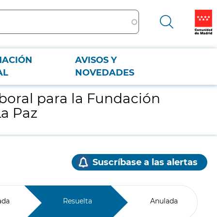
MACIÓN
AVISOS Y
rio La Paz
AL
NOVEDADES
boral para la Fundación
La Paz
Suscríbase a las alertas
ada
Resuelta
Anulada