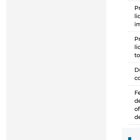
P
li
i
P
li
to
D
c
F
d
of
d