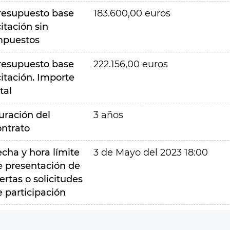
resupuesto base
183.600,00 euros
citación sin
mpuestos
resupuesto base
222.156,00 euros
citación. Importe
tal
uración del
3 años
ontrato
echa y hora límite
3 de Mayo del 2023 18:00
e presentación de
ertas o solicitudes
e participación