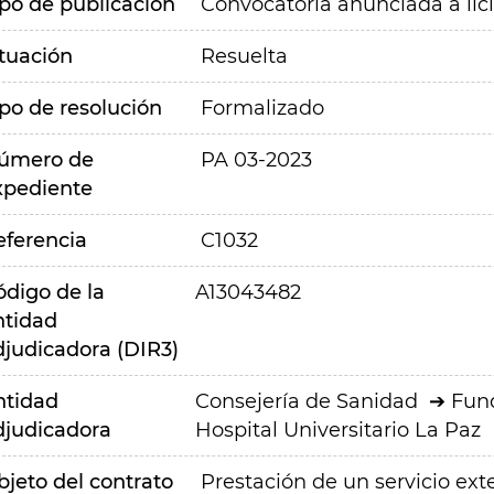
ipo de publicación
Convocatoria anunciada a lic
ituación
Resuelta
ipo de resolución
Formalizado
úmero de
PA 03-2023
xpediente
eferencia
C1032
ódigo de la
A13043482
ntidad
djudicadora (DIR3)
ntidad
Consejería de Sanidad
Fund
djudicadora
Hospital Universitario La Paz
bjeto del contrato
Prestación de un servicio ext