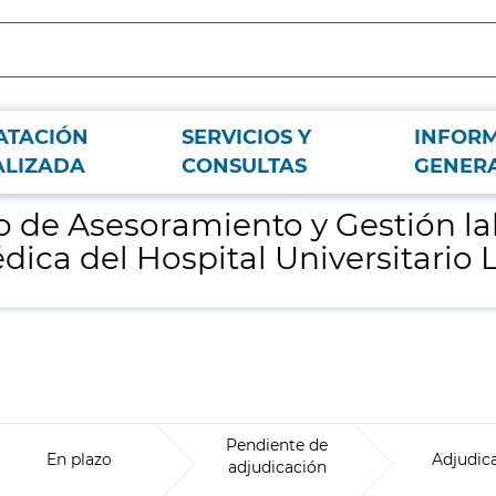
ATACIÓN
SERVICIOS Y
INFOR
al para la Fundación para la Investigación Biomédica del Hospital Universita
ALIZADA
CONSULTAS
GENER
no de Asesoramiento y Gestión la
dica del Hospital Universitario 
Pendiente de
En plazo
Adjudic
adjudicación