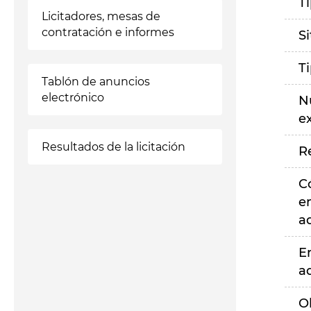
T
Licitadores, mesas de
contratación e informes
S
T
Tablón de anuncios
electrónico
N
e
Resultados de la licitación
R
C
e
a
E
a
O