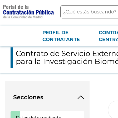
contenido
Buscar
principal
PERFIL DE
CONTR
Menú PCON
2026-3-12
Contrato de Servicio Externo de Asesoramiento y Gestión labor
CONTRATANTE
CENTR
Contrato de Servicio Exter
para la Investigación Biomé
Secciones
Datos del expediente