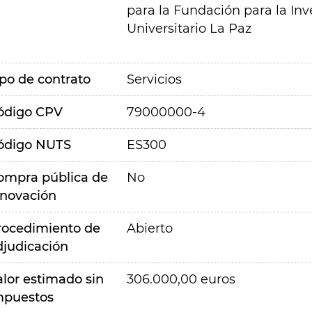
para la Fundación para la In
Universitario La Paz
ipo de contrato
Servicios
ódigo CPV
79000000-4
ódigo NUTS
ES300
ompra pública de
No
nnovación
rocedimiento de
Abierto
djudicación
alor estimado sin
306.000,00 euros
mpuestos