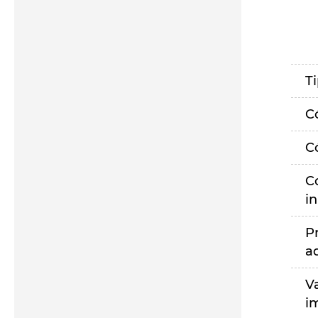
T
C
C
C
i
P
a
V
i