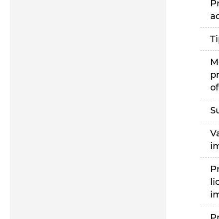
P
a
T
M
p
of
S
V
i
P
li
i
P