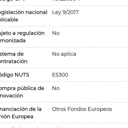
egislación nacional
Ley 9/2017
plicable
ujeto a regulación
No
rmonizada
istema de
No aplica
ontratación
ódigo NUTS
ES300
ompra pública de
No
nnovación
inanciación de la
Otros Fondos Europeos
nión Europea