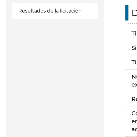
D
Resultados de la licitación
T
S
T
N
e
R
C
e
a