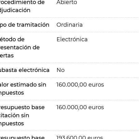
rocedimiento de
Abierto
djudicación
ipo de tramitación
Ordinaria
étodo de
Electrónica
resentación de
ertas
ubasta electrónica
No
alor estimado sin
160.000,00 euros
mpuestos
resupuesto base
160.000,00 euros
citación sin
mpuestos
resupuesto base
193.600,00 euros