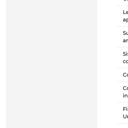
L
a
S
a
S
c
C
C
i
F
U