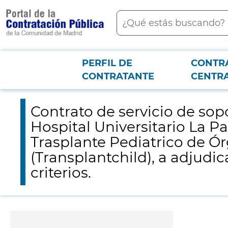
contenido
Buscar
principal
PERFIL DE
CONTR
Menú PCON
2026-3-12
Contrato de servicio de soporte a la Fundación para la Investi
CONTRATANTE
CENTR
progenitores hematopoyéticos (Transplantchild), a adjudicar por procedim
Contrato de servicio de sop
Hospital Universitario La P
Trasplante Pediatrico de Ó
(Transplantchild), a adjudi
criterios.