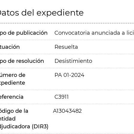
atos del expediente
ipo de publicación
Convocatoria anunciada a lic
ituación
Resuelta
ipo de resolución
Desistimiento
úmero de
PA 01-2024
xpediente
eferencia
C3911
ódigo de la
A13043482
ntidad
djudicadora (DIR3)