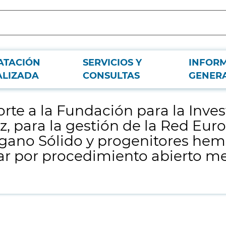
ATACIÓN
SERVICIOS Y
INFOR
gación Biomédica del Hospital Universitario La Paz, para la gestión de la Red
ALIZADA
CONSULTAS
GENER
iento abierto mediante pluralidad de criterios.
orte a la Fundación para la Inv
az, para la gestión de la Red Eu
rgano Sólido y progenitores he
car por procedimiento abierto m