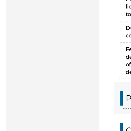
li
to
D
c
F
d
of
d
P
C