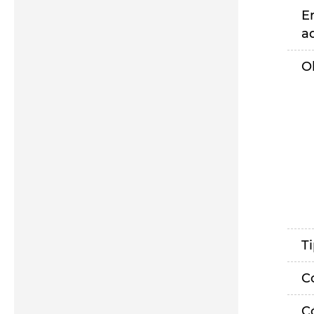
E
a
O
T
C
C