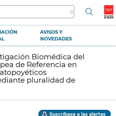
MACIÓN
AVISOS Y
 Europea de Referencia en Trasplante Pediatrico de Órgano Sólido y
AL
NOVEDADES
estigación Biomédica del
ropea de Referencia en
matopoyéticos
ediante pluralidad de
Suscríbase a las alertas