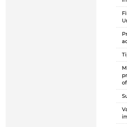
i
F
U
P
a
T
M
p
of
S
V
i