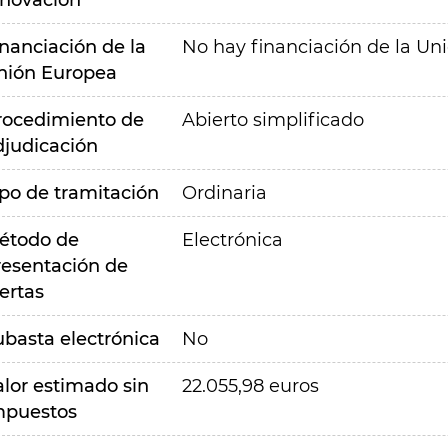
nnovación
inanciación de la
No hay financiación de la Un
nión Europea
rocedimiento de
Abierto simplificado
djudicación
ipo de tramitación
Ordinaria
étodo de
Electrónica
resentación de
ertas
ubasta electrónica
No
alor estimado sin
22.055,98 euros
mpuestos