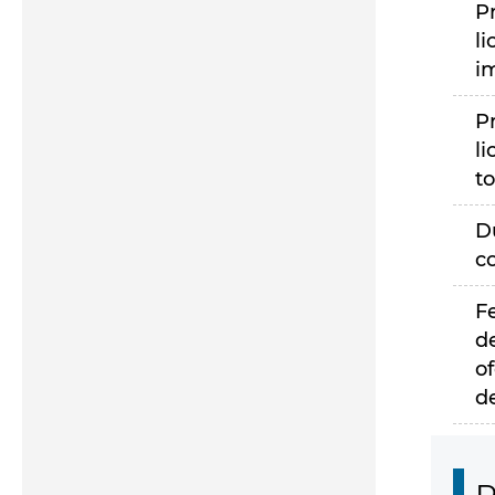
P
li
i
P
li
to
D
c
F
d
of
d