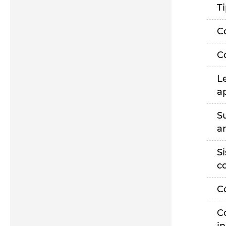
T
C
C
L
a
S
a
S
c
C
C