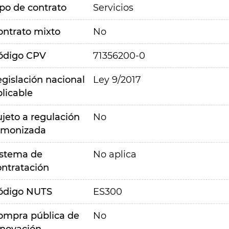
ipo de contrato
Servicios
ontrato mixto
No
ódigo CPV
71356200-0
egislación nacional
Ley 9/2017
plicable
ujeto a regulación
No
rmonizada
istema de
No aplica
ontratación
ódigo NUTS
ES300
ompra pública de
No