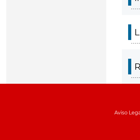
L
R
Aviso Lega
Menu
pie
PCON