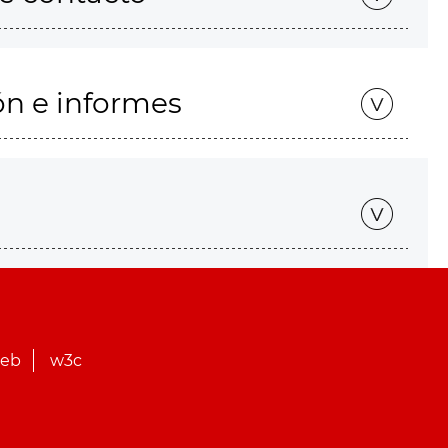
ón e informes
web
w3c