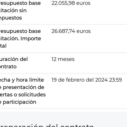
resupuesto base
22.055,98 euros
citación sin
mpuestos
resupuesto base
26.687,74 euros
citación. Importe
tal
uración del
12 meses
ontrato
echa y hora límite
19 de febrero del 2024 23:59
e presentación de
ertas o solicitudes
e participación