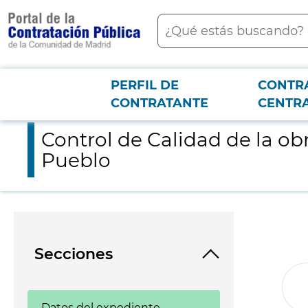
contenido
Buscar
principal
PERFIL DE
CONTR
Menú PCON
2026-3-12
Control de Calidad de la obra de Reforma y Ampliación Centro 
CONTRATANTE
CENTR
Control de Calidad de la ob
Pueblo
Secciones
Datos del expediente