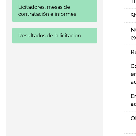
T
Licitadores, mesas de
contratación e informes
S
N
Resultados de la licitación
e
R
C
e
a
E
a
O