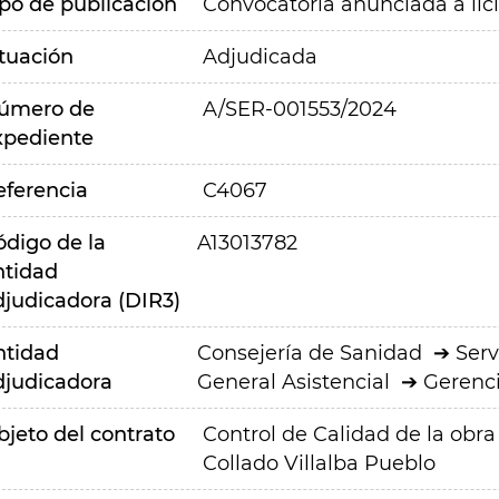
ipo de publicación
Convocatoria anunciada a lic
ituación
Adjudicada
úmero de
A/SER-001553/2024
xpediente
eferencia
C4067
ódigo de la
A13013782
ntidad
djudicadora (DIR3)
ntidad
Consejería de Sanidad
Serv
djudicadora
General Asistencial
Gerenci
bjeto del contrato
Control de Calidad de la obr
Collado Villalba Pueblo