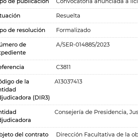
ipo de publicación
Convocatoria anunciada a lic
ituación
Resuelta
ipo de resolución
Formalizado
úmero de
A/SER-014885/2023
xpediente
eferencia
C3811
ódigo de la
A13037413
ntidad
djudicadora (DIR3)
ntidad
Consejería de Presidencia, Jus
djudicadora
bjeto del contrato
Dirección Facultativa de la 