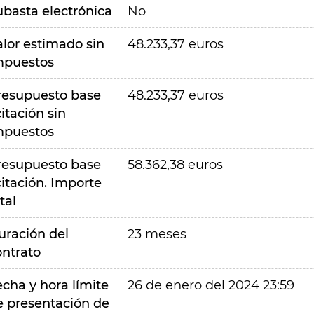
ubasta electrónica
No
alor estimado sin
48.233,37 euros
mpuestos
resupuesto base
48.233,37 euros
citación sin
mpuestos
resupuesto base
58.362,38 euros
citación. Importe
tal
uración del
23 meses
ontrato
echa y hora límite
26 de enero del 2024 23:59
e presentación de