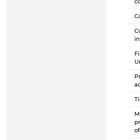
c
C
C
i
F
U
P
a
T
M
p
of