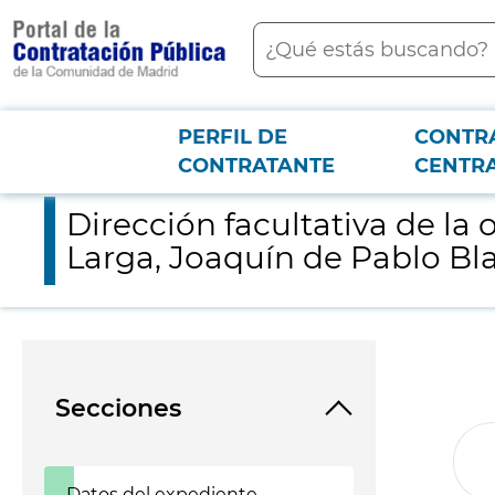
contenido
Buscar
principal
PERFIL DE
CONTR
Menú PCON
2026-3-12
Dirección facultativa de la obra denominada "Urbanización cal
CONTRATANTE
CENTR
Dirección facultativa de la
Larga, Joaquín de Pablo Bl
Secciones
Datos del expediente