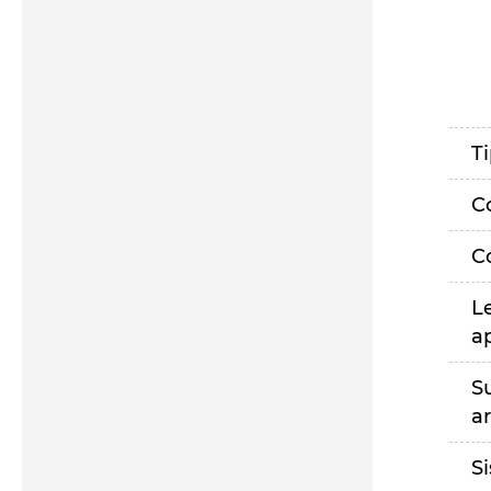
T
C
C
L
a
S
a
S