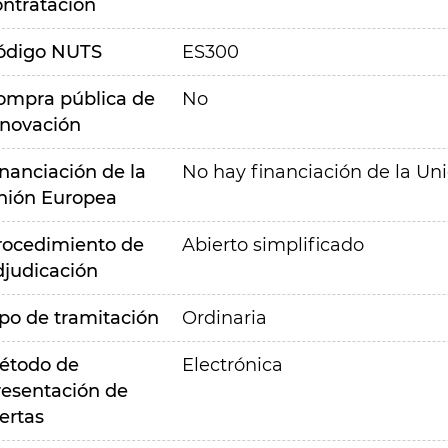
ontratación
ódigo NUTS
ES300
ompra pública de
No
nnovación
inanciación de la
No hay financiación de la Un
nión Europea
rocedimiento de
Abierto simplificado
djudicación
ipo de tramitación
Ordinaria
étodo de
Electrónica
resentación de
ertas