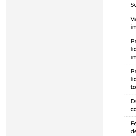
S
V
i
P
li
i
P
li
to
D
c
F
d