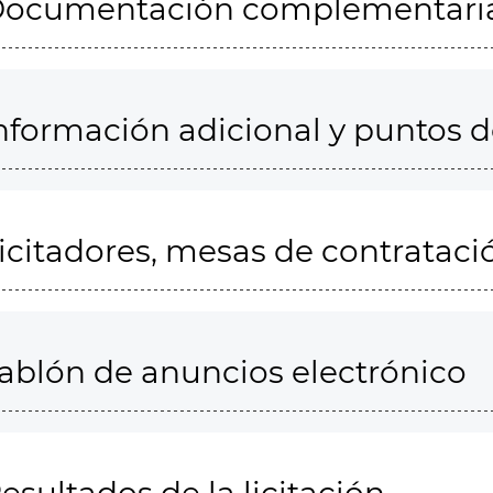
ocumentación complementari
nformación adicional y puntos 
icitadores, mesas de contrataci
ablón de anuncios electrónico