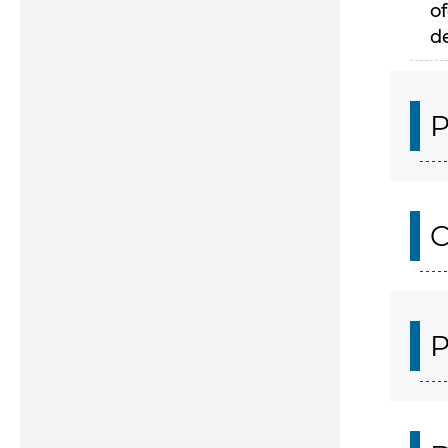
of
d
P
C
P