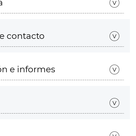
a
de contacto
ón e informes