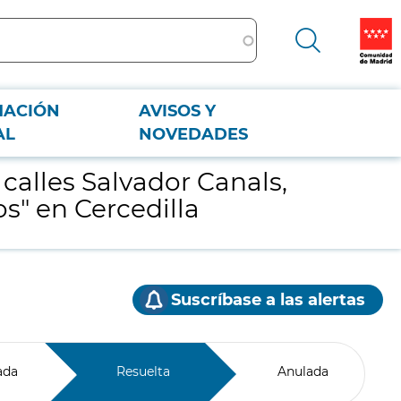
MACIÓN
AVISOS Y
hos" en Cercedilla
AL
NOVEDADES
calles Salvador Canals,
s" en Cercedilla
Suscríbase a las alertas
ada
Resuelta
Anulada