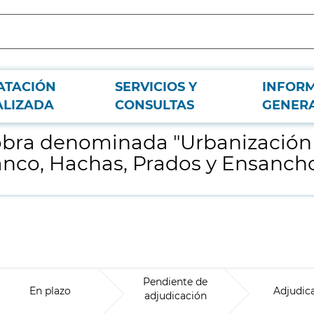
ATACIÓN
SERVICIOS Y
INFOR
les Salvador Canals, Larga, Joaquín de Pablo Blanco, Hachas, Prados y Ensanc
ALIZADA
CONSULTAS
GENER
 obra denominada "Urbanización 
anco, Hachas, Prados y Ensancho
Pendiente de
En plazo
Adjudic
adjudicación