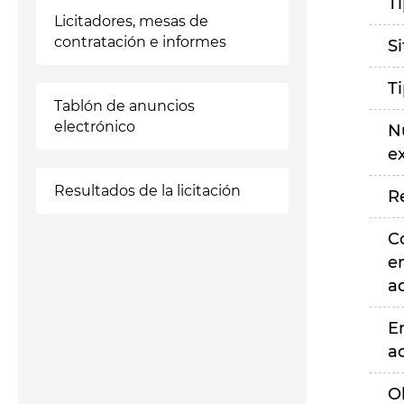
T
Licitadores, mesas de
contratación e informes
S
T
Tablón de anuncios
electrónico
N
e
Resultados de la licitación
R
C
e
a
E
a
O