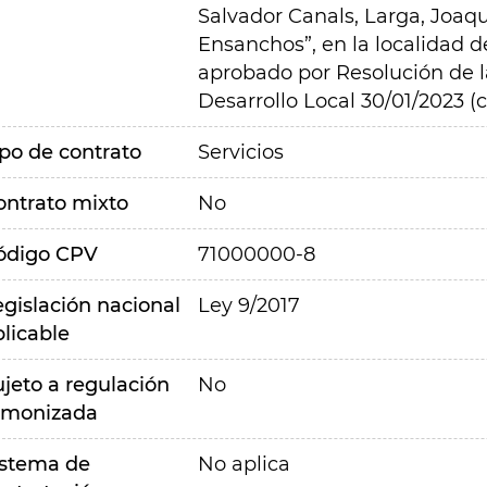
Salvador Canals, Larga, Joaq
Ensanchos”, en la localidad d
aprobado por Resolución de l
Desarrollo Local 30/01/2023 (c
ipo de contrato
Servicios
ontrato mixto
No
ódigo CPV
71000000-8
egislación nacional
Ley 9/2017
plicable
ujeto a regulación
No
rmonizada
istema de
No aplica