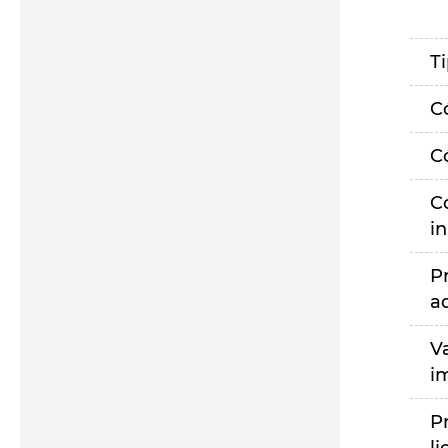
T
C
C
C
i
P
a
V
i
P