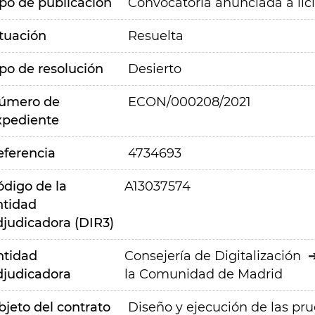
ipo de publicación
Convocatoria anunciada a lic
ituación
Resuelta
ipo de resolución
Desierto
úmero de
ECON/000208/2021
xpediente
eferencia
4734693
ódigo de la
A13037574
ntidad
djudicadora (DIR3)
ntidad
Consejería de Digitalización
djudicadora
la Comunidad de Madrid
bjeto del contrato
Diseño y ejecución de las pru