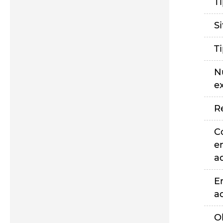
T
S
T
N
e
R
C
e
a
E
a
O