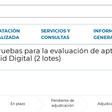
ATACIÓN
SERVICIOS Y
INFOR
udes del proceso de promoción interna de Madrid Digital (2 lotes)
ALIZADA
CONSULTAS
GENER
ruebas para la evaluación de ap
 Digital (2 lotes)
Pendiente de
En plazo
Adjudic
adjudicación