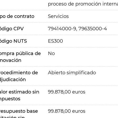
proceso de promoción interna 
ipo de contrato
Servicios
ódigo CPV
79414000-9, 79635000-4
ódigo NUTS
ES300
ompra pública de
No
nnovación
rocedimiento de
Abierto simplificado
djudicación
alor estimado sin
99.878,00 euros
mpuestos
resupuesto base
99.878,00 euros