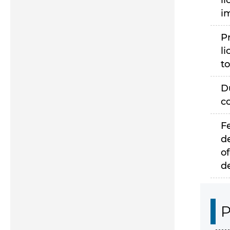
li
i
P
li
to
D
c
F
d
of
d
P