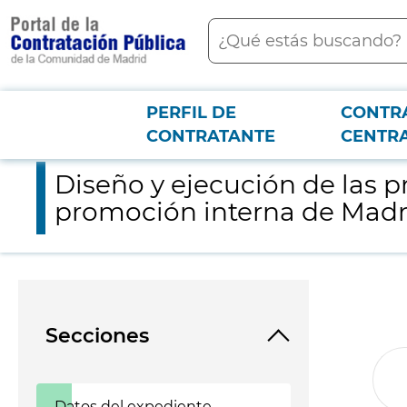
contenido
Buscar
principal
PERFIL DE
CONTR
Menú PCON
2026-3-12
Diseño y ejecución de las pruebas para la evaluación de aptit
CONTRATANTE
CENTR
Diseño y ejecución de las p
promoción interna de Madrid
Secciones
Datos del expediente