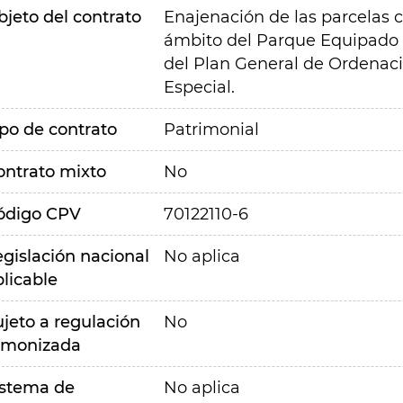
bjeto del contrato
Enajenación de las parcelas cie
ámbito del Parque Equipado 
del Plan General de Ordenaci
Especial.
ipo de contrato
Patrimonial
ontrato mixto
No
ódigo CPV
70122110-6
egislación nacional
No aplica
plicable
ujeto a regulación
No
rmonizada
istema de
No aplica