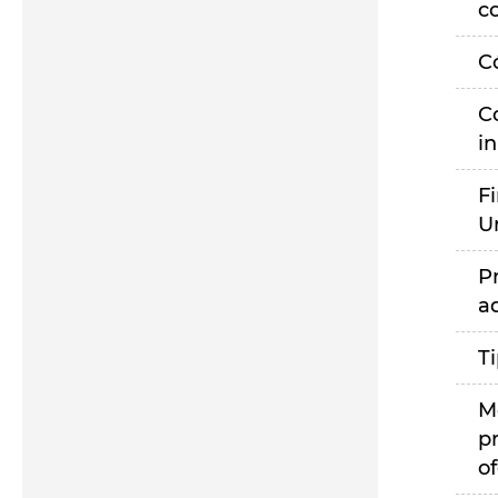
c
C
C
i
F
U
P
a
T
M
p
of