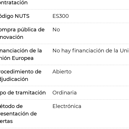
ontratación
ódigo NUTS
ES300
ompra pública de
No
nnovación
inanciación de la
No hay financiación de la Un
nión Europea
rocedimiento de
Abierto
djudicación
ipo de tramitación
Ordinaria
étodo de
Electrónica
resentación de
ertas