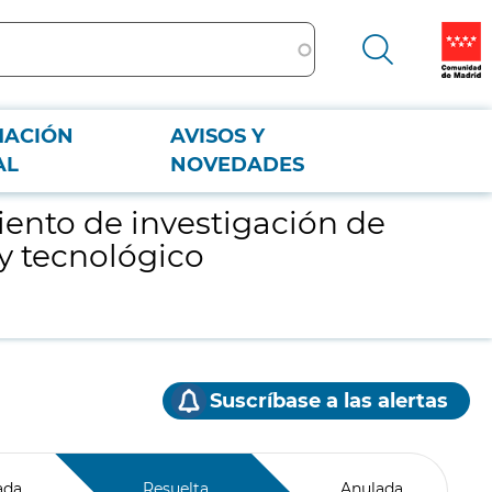
MACIÓN
AVISOS Y
entífico y tecnológico TECNOGETAFE. TGF_2023_EN_02.
AL
NOVEDADES
iento de investigación de
 y tecnológico
Suscríbase a las alertas
ada
Resuelta
Anulada