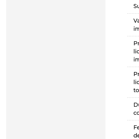
S
V
i
P
li
i
P
li
to
D
c
F
d