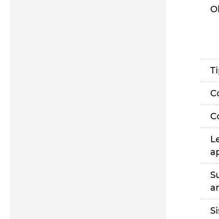
O
T
C
C
L
a
S
a
S