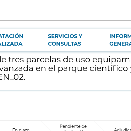
ATACIÓN
SERVICIOS Y
INFOR
nto de investigación de actividades de tecnología avanzada en el parque ci
ALIZADA
CONSULTAS
GENER
de tres parcelas de uso equipam
vanzada en el parque científico
EN_02.
Pendiente de
En plazo
Adjudic