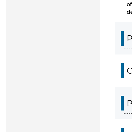
of
d
P
C
P