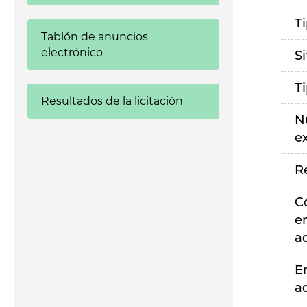
T
Tablón de anuncios
electrónico
S
T
Resultados de la licitación
N
e
R
C
e
a
E
a