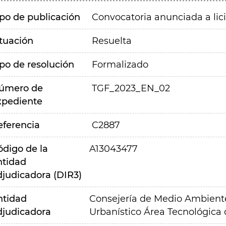
ipo de publicación
Convocatoria anunciada a lic
ituación
Resuelta
ipo de resolución
Formalizado
úmero de
TGF_2023_EN_02
xpediente
eferencia
C2887
ódigo de la
A13043477
ntidad
djudicadora (DIR3)
ntidad
Consejería de Medio Ambiente,
djudicadora
Urbanístico Área Tecnológica