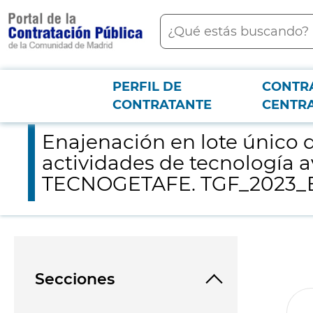
contenido
Buscar
principal
PERFIL DE
CONTR
Menú PCON
2026-3-12
Enajenación en lote único de tres parcelas de uso equipamie
CONTRATANTE
CENTR
Enajenación en lote único 
actividades de tecnología a
TECNOGETAFE. TGF_2023_
Secciones