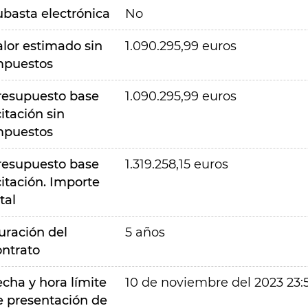
ubasta electrónica
No
alor estimado sin
1.090.295,99 euros
mpuestos
resupuesto base
1.090.295,99 euros
citación sin
mpuestos
resupuesto base
1.319.258,15 euros
citación. Importe
tal
uración del
5 años
ontrato
echa y hora límite
10 de noviembre del 2023 23:
e presentación de