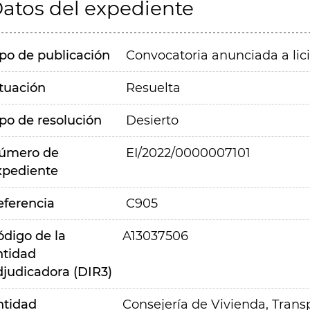
atos del expediente
ipo de publicación
Convocatoria anunciada a lic
ituación
Resuelta
ipo de resolución
Desierto
úmero de
EI/2022/0000007101
xpediente
eferencia
C905
ódigo de la
A13037506
ntidad
djudicadora (DIR3)
ntidad
Consejería de Vivienda, Transp