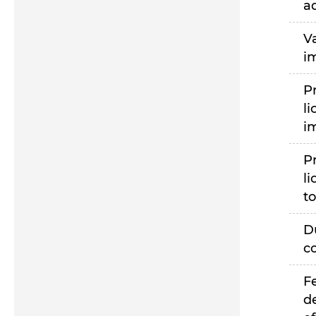
a
V
i
P
li
i
P
li
to
D
c
F
d