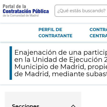
contenido
Buscar
principal
PERFIL DE
CONTR
Menú PCON
2026-3-12
Enajenación de una participación indivisa del 66,0771 % de la p
CONTRATANTE
CENTR
de Vivienda Social de la Comunidad de Madrid, mediante subasta pública
Enajenación de una participa
en la Unidad de Ejecución 2
Municipio de Madrid, propi
de Madrid, mediante subast
Secciones