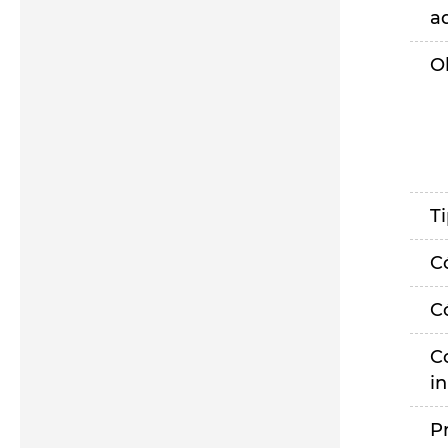
a
O
T
C
C
C
i
P