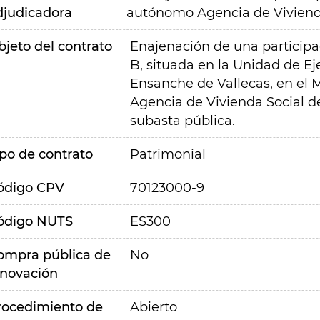
djudicadora
autónomo Agencia de Viviend
bjeto del contrato
Enajenación de una participac
B, situada en la Unidad de Ej
Ensanche de Vallecas, en el 
Agencia de Vivienda Social 
subasta pública.
ipo de contrato
Patrimonial
ódigo CPV
70123000-9
ódigo NUTS
ES300
ompra pública de
No
nnovación
rocedimiento de
Abierto