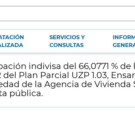
ATACIÓN
SERVICIOS Y
INFOR
arcela 2.51 B, situada en la Unidad de Ejecución 2 del Plan Parcial UZP 1.03, 
ALIZADA
CONSULTAS
GENER
.
ción indivisa del 66,0771 % de l
 del Plan Parcial UZP 1.03, Ensan
edad de la Agencia de Vivienda
a pública.