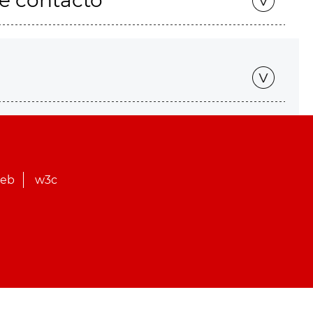
de contacto
web
w3c