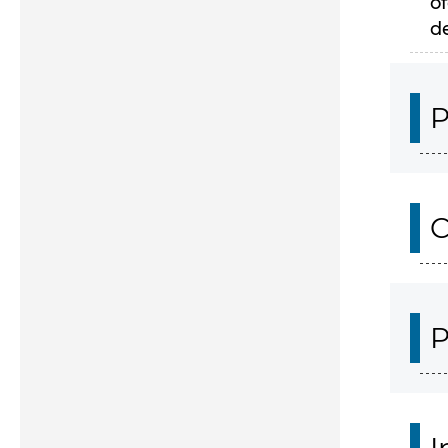
of
d
P
C
P