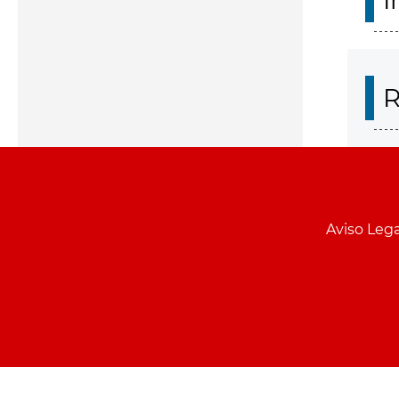
I
R
Aviso Lega
Menu
pie
PCON