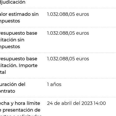
djudicación
alor estimado sin
1.032.088,05 euros
mpuestos
resupuesto base
1.032.088,05 euros
citación sin
mpuestos
resupuesto base
1.032.088,05 euros
citación. Importe
tal
uración del
1 años
ontrato
echa y hora límite
24 de abril del 2023 14:00
e presentación de