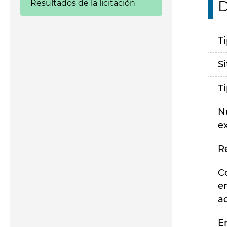
D
Resultados de la licitación
T
S
T
N
e
R
C
e
a
E