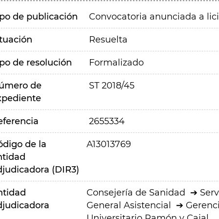
ipo de publicación
Convocatoria anunciada a lic
ituación
Resuelta
ipo de resolución
Formalizado
úmero de
ST 2018/45
xpediente
eferencia
2655334
ódigo de la
A13013769
ntidad
djudicadora (DIR3)
ntidad
Consejería de Sanidad
Serv
djudicadora
General Asistencial
Gerenci
Universitario Ramón y Cajal