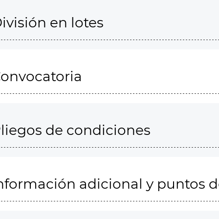
ivisión en lotes
onvocatoria
liegos de condiciones
nformación adicional y puntos 