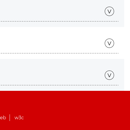
web
w3c