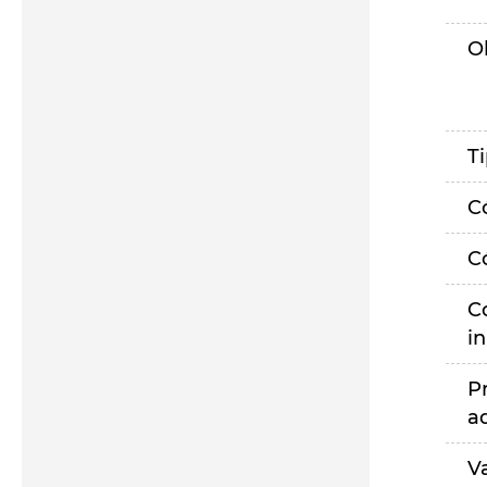
O
T
C
C
C
i
P
a
V