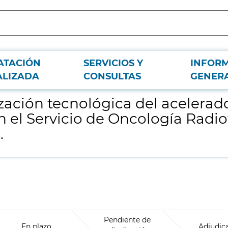
ATACIÓN
SERVICIOS Y
INFOR
neal marca Elekta modelo Synergy, ubicado en el Servicio de Oncología Radiot
ALIZADA
CONSULTAS
GENER
ación tecnológica del acelerado
 el Servicio de Oncología Radio
.
Pendiente de
En plazo
Adjudic