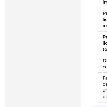
i
P
li
i
P
li
to
D
c
F
d
of
d