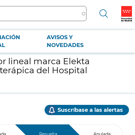
MACIÓN
AVISOS Y
erápica del Hospital Universitario Ramón y Cajal.
AL
NOVEDADES
r lineal marca Elekta
terápica del Hospital
Suscríbase a las alertas
ada
Resuelta
Anulada