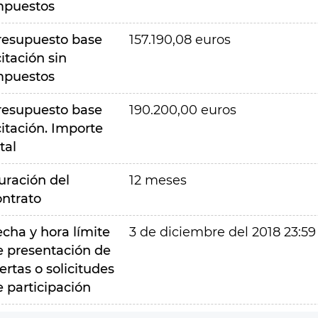
mpuestos
resupuesto base
157.190,08 euros
citación sin
mpuestos
resupuesto base
190.200,00 euros
citación. Importe
tal
uración del
12 meses
ontrato
echa y hora límite
3 de diciembre del 2018 23:59
e presentación de
ertas o solicitudes
e participación