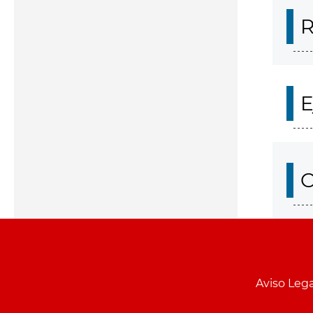
R
E
O
Aviso Lega
Menu