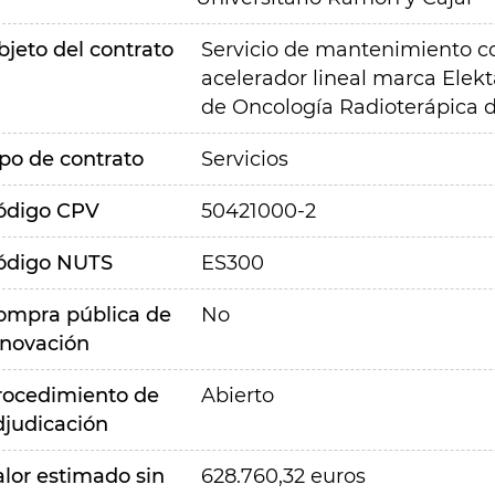
bjeto del contrato
Servicio de mantenimiento co
acelerador lineal marca Elekt
de Oncología Radioterápica de
ipo de contrato
Servicios
ódigo CPV
50421000-2
ódigo NUTS
ES300
ompra pública de
No
nnovación
rocedimiento de
Abierto
djudicación
alor estimado sin
628.760,32 euros