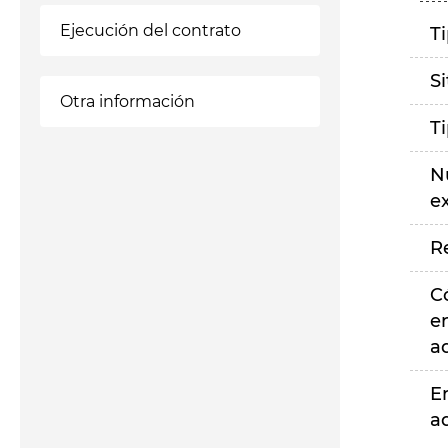
Ejecución del contrato
T
S
Otra información
T
N
e
R
C
e
a
E
a