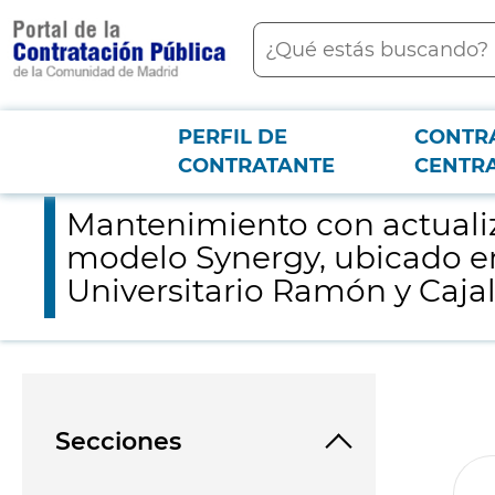
contenido
Buscar
principal
PERFIL DE
CONTR
Menú PCON
2026-3-12
Mantenimiento con actualización tecnológica del acelerador li
CONTRATANTE
CENTR
Mantenimiento con actualiz
modelo Synergy, ubicado en
Universitario Ramón y Cajal
Secciones