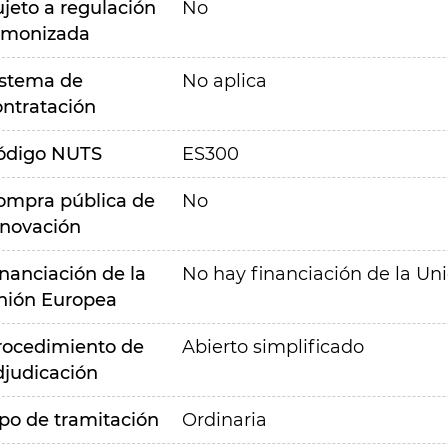
ujeto a regulación
No
rmonizada
istema de
No aplica
ontratación
ódigo NUTS
ES300
ompra pública de
No
nnovación
inanciación de la
No hay financiación de la Un
nión Europea
rocedimiento de
Abierto simplificado
djudicación
ipo de tramitación
Ordinaria