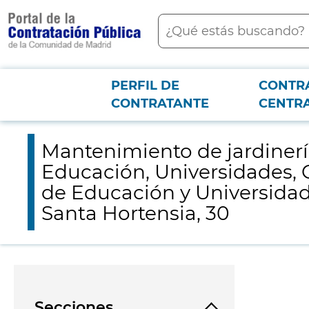
contenido
Buscar
principal
PERFIL DE
CONTR
Menú PCON
2026-3-12
Mantenimiento de jardinería en diferentes solares adscritos a 
CONTRATANTE
CENTR
exterior del inmueble sito en la c/ Santa Hortensia, 30
Mantenimiento de jardinería
Educación, Universidades, C
de Educación y Universidades
Santa Hortensia, 30
Secciones