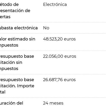
étodo de
Electrónica
resentación de
ertas
ubasta electrónica
No
alor estimado sin
48.523,20 euros
mpuestos
resupuesto base
22.056,00 euros
citación sin
mpuestos
resupuesto base
26.687,76 euros
citación. Importe
tal
uración del
24 meses