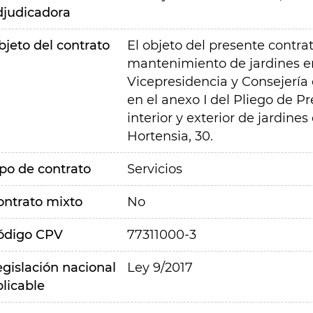
djudicadora
bjeto del contrato
El objeto del presente contrat
mantenimiento de jardines en 
Vicepresidencia y Consejería
en el anexo I del Pliego de Pr
interior y exterior de jardines
Hortensia, 30.
ipo de contrato
Servicios
ontrato mixto
No
ódigo CPV
77311000-3
egislación nacional
Ley 9/2017
plicable