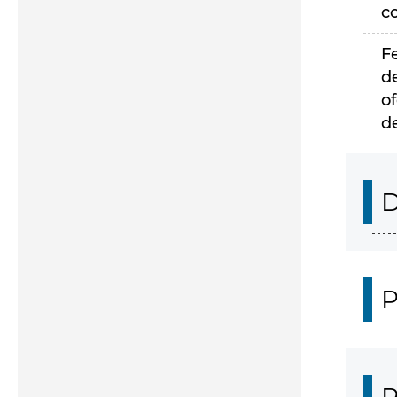
c
F
d
of
d
D
P