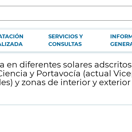
ATACIÓN
SERVICIOS Y
INFOR
la Consejería de Educación, Universidades, Ciencia y Portavocía (actual Vicepr
ALIZADA
CONSULTAS
GENER
 en diferentes solares adscritos
iencia y Portavocía (actual Vice
) y zonas de interior y exterior 