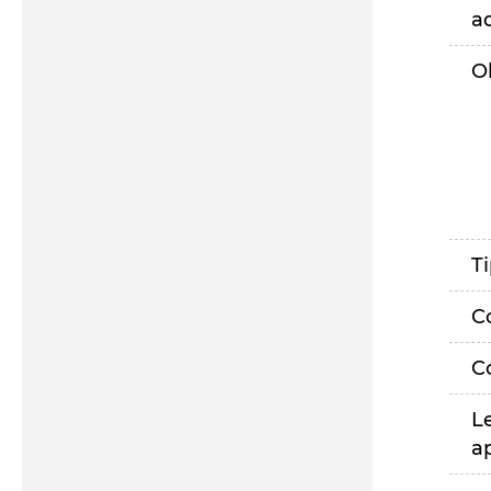
a
O
T
C
C
L
a