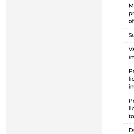
M
p
of
S
V
i
P
li
i
P
li
to
D