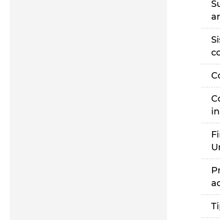
S
a
S
c
C
C
i
F
U
P
a
T