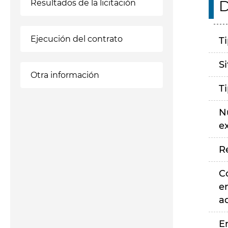
D
Resultados de la licitación
Ejecución del contrato
T
S
Otra información
T
N
e
R
C
e
a
E