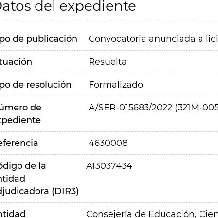
atos del expediente
ipo de publicación
Convocatoria anunciada a lic
ituación
Resuelta
ipo de resolución
Formalizado
úmero de
A/SER-015683/2022 (321M-005
xpediente
eferencia
4630008
ódigo de la
A13037434
ntidad
djudicadora (DIR3)
ntidad
Consejería de Educación, Cien