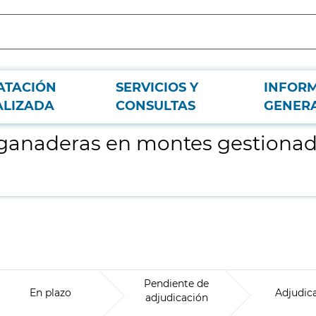
ATACIÓN
SERVICIOS Y
INFOR
l Servicio de Gestión Forestal III
ALIZADA
CONSULTAS
GENER
 ganaderas en montes gestionado
Pendiente de
En plazo
Adjudic
adjudicación