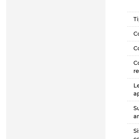
T
C
C
C
r
L
a
S
a
S