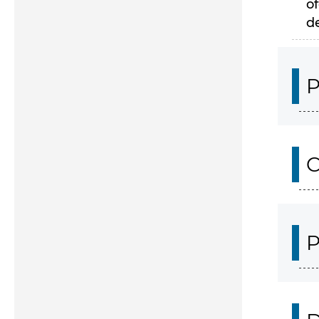
of
d
P
C
P