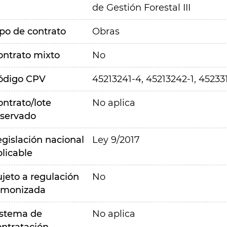
de Gestión Forestal III
ipo de contrato
Obras
ontrato mixto
No
ódigo CPV
45213241-4, 45213242-1, 45233
ontrato/lote
No aplica
eservado
egislación nacional
Ley 9/2017
plicable
ujeto a regulación
No
rmonizada
istema de
No aplica