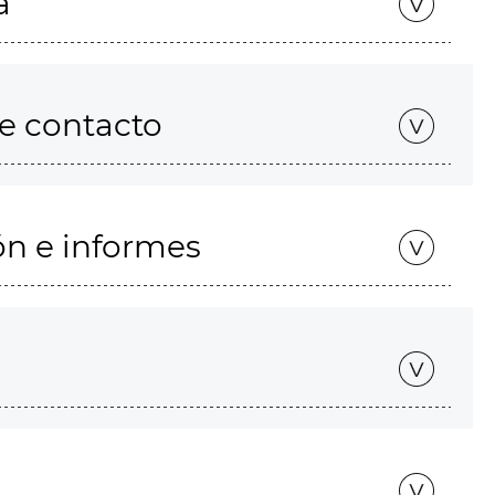
a
de contacto
ón e informes