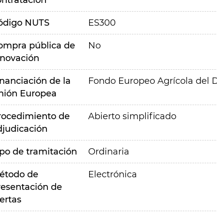
ontratación
ódigo NUTS
ES300
ompra pública de
No
nnovación
inanciación de la
Fondo Europeo Agrícola del D
nión Europea
rocedimiento de
Abierto simplificado
djudicación
ipo de tramitación
Ordinaria
étodo de
Electrónica
resentación de
ertas