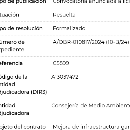
ipo de publicación
Convocatoria anunciada a lic
ituación
Resuelta
ipo de resolución
Formalizado
úmero de
A/OBR-010817/2024 (10-B/24)
xpediente
eferencia
C5899
ódigo de la
A13037472
ntidad
djudicadora (DIR3)
ntidad
Consejería de Medio Ambiente,
djudicadora
bjeto del contrato
Mejora de infraestructura ga