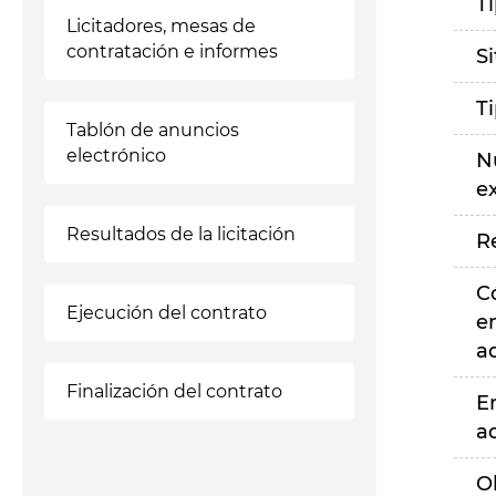
T
Licitadores, mesas de
contratación e informes
S
T
Tablón de anuncios
electrónico
N
e
Resultados de la licitación
R
C
Ejecución del contrato
e
a
Finalización del contrato
E
a
O