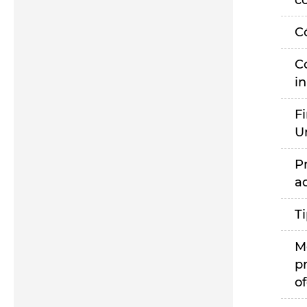
c
C
C
i
F
U
P
a
T
M
p
of