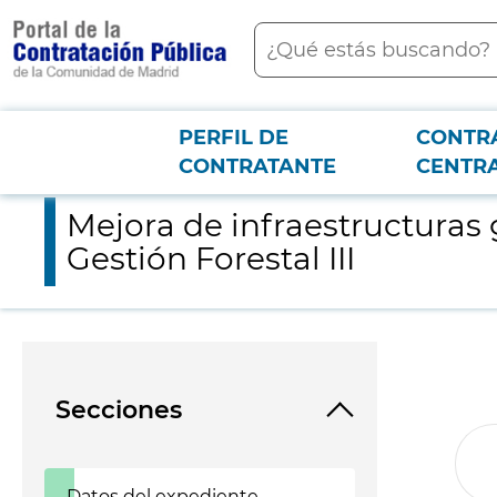
contenido
Buscar
principal
PERFIL DE
CONTR
Menú PCON
2026-3-12
Mejora de infraestructuras ganaderas en montes gestionados de
CONTRATANTE
CENTR
Mejora de infraestructuras
Gestión Forestal III
Secciones
Datos del expediente