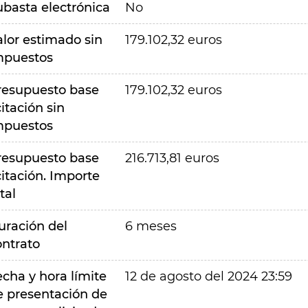
ubasta electrónica
No
alor estimado sin
179.102,32 euros
mpuestos
resupuesto base
179.102,32 euros
citación sin
mpuestos
resupuesto base
216.713,81 euros
citación. Importe
tal
uración del
6 meses
ontrato
echa y hora límite
12 de agosto del 2024 23:59
e presentación de