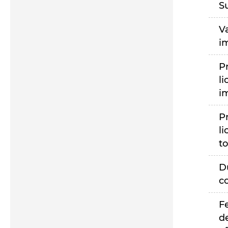
S
V
i
P
li
i
P
li
to
D
c
F
d