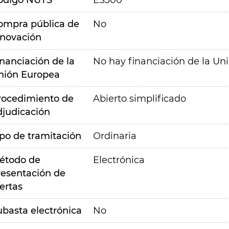
ódigo NUTS
ES300
ompra pública de
No
nnovación
inanciación de la
No hay financiación de la Un
nión Europea
rocedimiento de
Abierto simplificado
djudicación
ipo de tramitación
Ordinaria
étodo de
Electrónica
resentación de
ertas
ubasta electrónica
No