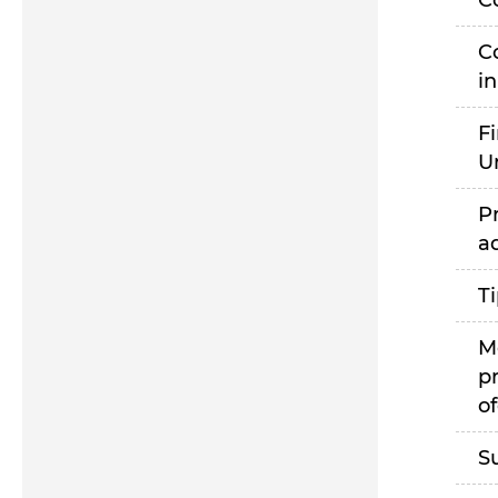
C
C
i
F
U
P
a
T
M
p
of
S