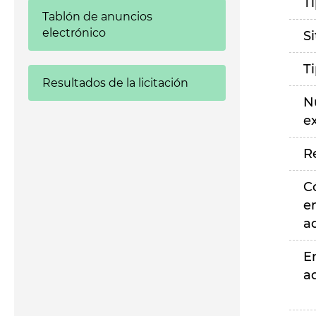
T
Tablón de anuncios
electrónico
S
T
Resultados de la licitación
N
e
R
C
e
a
E
a