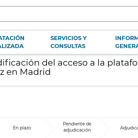
ATACIÓN
SERVICIOS Y
INFOR
 logística del Hospital Universitario La Paz en Madrid
ALIZADA
CONSULTAS
GENER
ificación del acceso a la platafo
az en Madrid
Pendiente de
En plazo
Adjudic
adjudicación