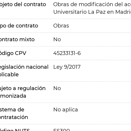
bjeto del contrato
Obras de modificación del acc
Universitario La Paz en Madr
ipo de contrato
Obras
ontrato mixto
No
ódigo CPV
45233131-6
egislación nacional
Ley 9/2017
plicable
ujeto a regulación
No
rmonizada
istema de
No aplica
ontratación