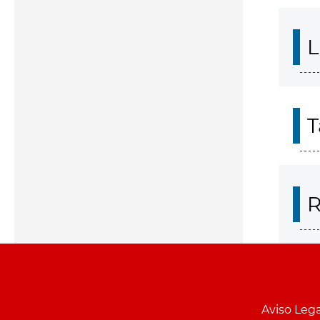
L
T
R
Aviso Lega