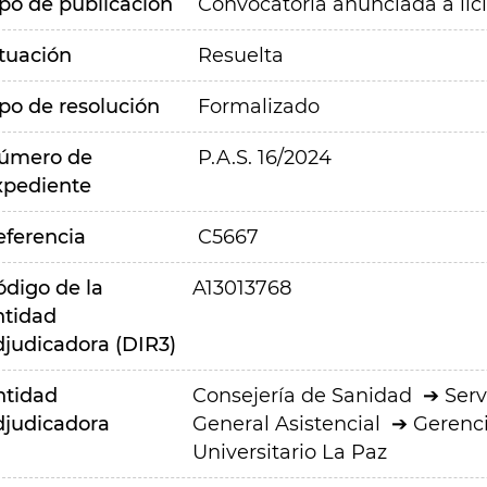
ipo de publicación
Convocatoria anunciada a lic
ituación
Resuelta
ipo de resolución
Formalizado
úmero de
P.A.S. 16/2024
xpediente
eferencia
C5667
ódigo de la
A13013768
ntidad
djudicadora (DIR3)
ntidad
Consejería de Sanidad
Serv
djudicadora
General Asistencial
Gerenci
Universitario La Paz