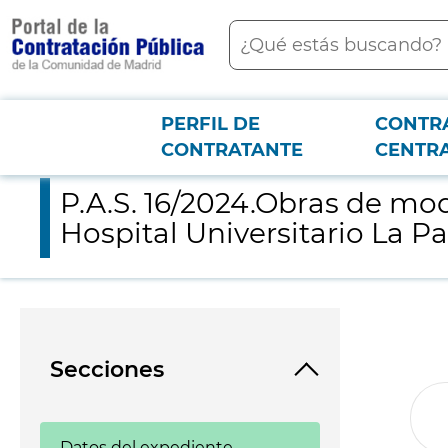
contenido
Buscar
principal
PERFIL DE
CONTR
Menú PCON
2026-3-12
P.A.S. 16/2024.Obras de modificación del acceso a la plataforma
CONTRATANTE
CENTR
P.A.S. 16/2024.Obras de mod
Hospital Universitario La P
Secciones
Datos del expediente