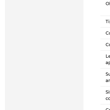
O
T
C
C
L
a
S
a
S
c