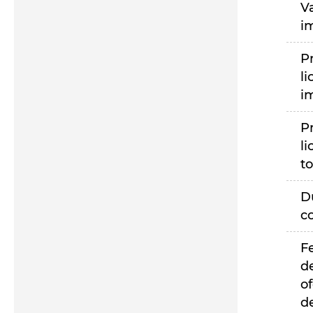
V
i
P
li
i
P
li
to
D
c
F
d
of
d