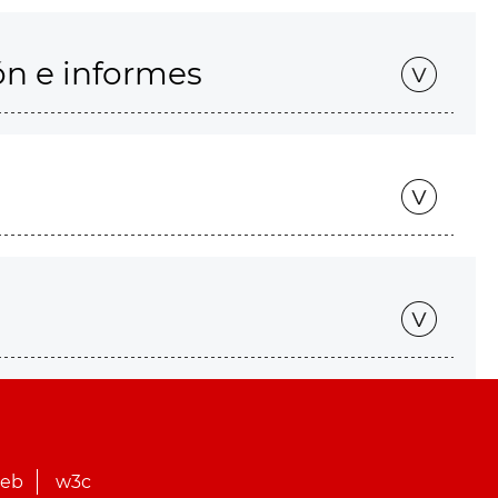
ón e informes
web
w3c