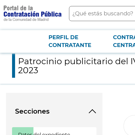
contenido
Buscar
principal
PERFIL DE
CONTR
Menú PCON
2026-3-12
Patrocinio publicitario del IV Foro Económico Internacional E
CONTRATANTE
CENTR
Patrocinio publicitario del
2023
Secciones
Datos del expediente