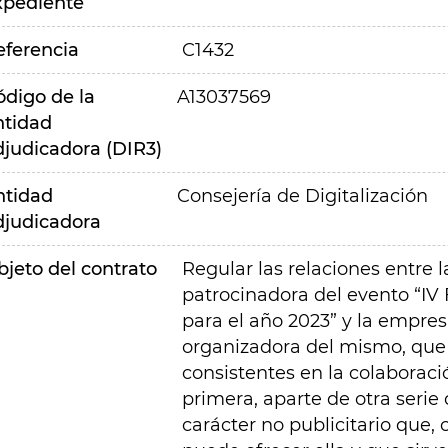
xpediente
eferencia
C1432
ódigo de la
A13037569
ntidad
djudicadora (DIR3)
ntidad
Consejería de Digitalización
djudicadora
bjeto del contrato
Regular las relaciones entr
patrocinadora del evento “IV
para el año 2023” y la empr
organizadora del mismo, que
consistentes en la colaboraci
primera, aparte de otra serie
carácter no publicitario que,