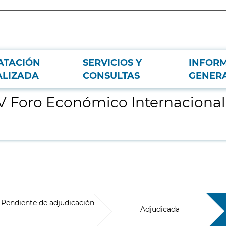
ATACIÓN
SERVICIOS Y
INFOR
xpansión para el año 2023
ALIZADA
CONSULTAS
GENER
 IV Foro Económico Internaciona
Pendiente de adjudicación
Adjudicada