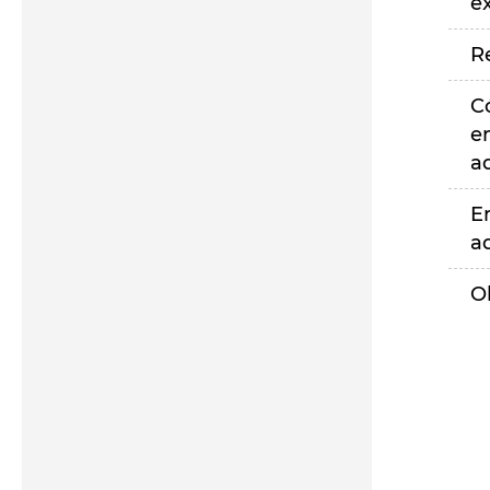
e
R
C
e
a
E
a
O