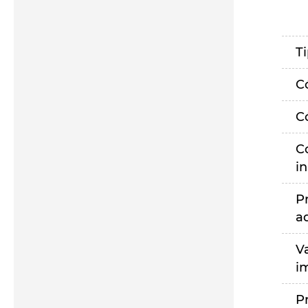
T
C
C
C
i
P
a
V
i
P