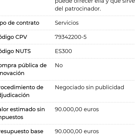
puede ofrecer ella y que sirv
del patrocinador.
ipo de contrato
Servicios
ódigo CPV
79342200-5
ódigo NUTS
ES300
ompra pública de
No
nnovación
rocedimiento de
Negociado sin publicidad
djudicación
alor estimado sin
90.000,00 euros
mpuestos
resupuesto base
90.000,00 euros