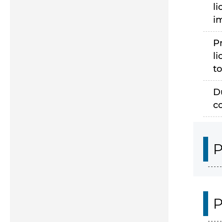
li
i
P
li
to
D
c
P
P