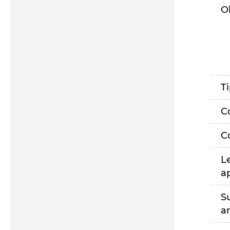
O
T
C
C
L
a
S
a