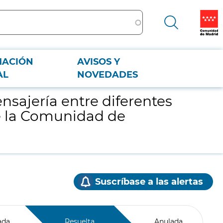
MACIÓN
AVISOS Y
o de la Comunidad de Madrid, dividido en 2 lotes
AL
NOVEDADES
nsajería entre diferentes
e la Comunidad de
Suscríbase a las alertas
ada
Resuelta
Anulada