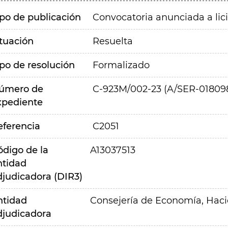
ipo de publicación
Convocatoria anunciada a lic
ituación
Resuelta
ipo de resolución
Formalizado
úmero de
C-923M/002-23 (A/SER-01809
xpediente
eferencia
C2051
ódigo de la
A13037513
ntidad
djudicadora (DIR3)
ntidad
Consejería de Economía, Hac
djudicadora