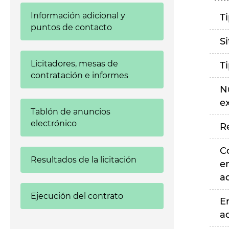
Información adicional y
T
puntos de contacto
S
Licitadores, mesas de
T
contratación e informes
N
e
Tablón de anuncios
electrónico
R
C
Resultados de la licitación
e
a
Ejecución del contrato
E
a