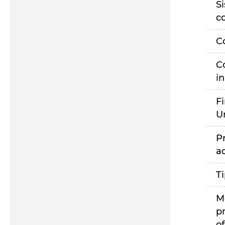
S
c
C
C
i
F
U
P
a
T
M
p
of