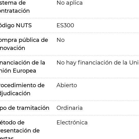
istema de
No aplica
ontratación
ódigo NUTS
ES300
ompra pública de
No
nnovación
inanciación de la
No hay financiación de la Un
nión Europea
rocedimiento de
Abierto
djudicación
ipo de tramitación
Ordinaria
étodo de
Electrónica
resentación de
ertas