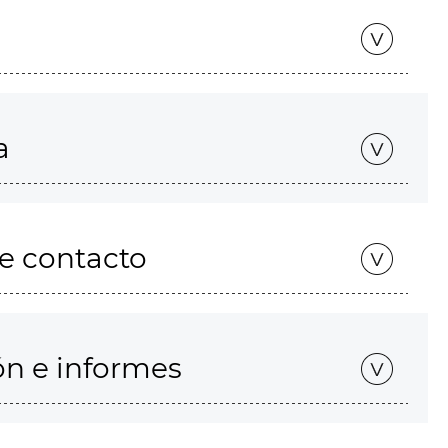
a
de contacto
ón e informes