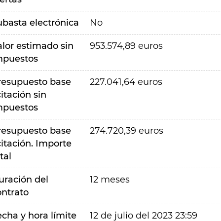
ubasta electrónica
No
alor estimado sin
953.574,89 euros
mpuestos
resupuesto base
227.041,64 euros
citación sin
mpuestos
resupuesto base
274.720,39 euros
citación. Importe
tal
uración del
12 meses
ontrato
echa y hora límite
12 de julio del 2023 23:59