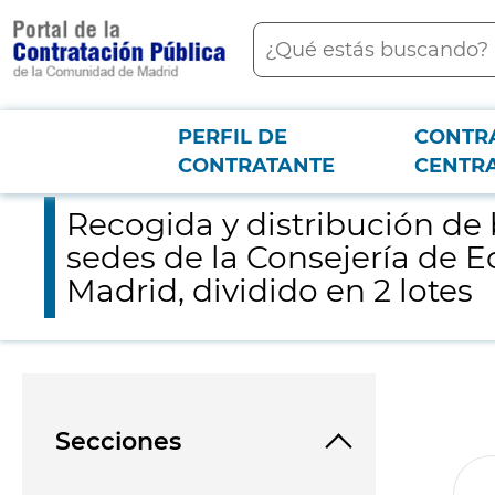
contenido
Buscar
principal
PERFIL DE
CONTR
Menú PCON
2026-3-12
Recogida y distribución de bienes muebles y servicio de mens
CONTRATANTE
CENTR
Recogida y distribución de 
sedes de la Consejería de
Madrid, dividido en 2 lotes
Secciones