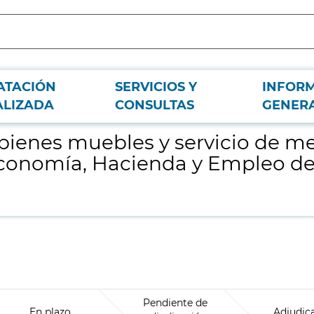
ATACIÓN
SERVICIOS Y
INFOR
ajería entre diferentes sedes de la Consejería de Economía, Hacienda y Emple
ALIZADA
CONSULTAS
GENER
bienes muebles y servicio de me
 Economía, Hacienda y Empleo d
Pendiente de
En plazo
Adjudic