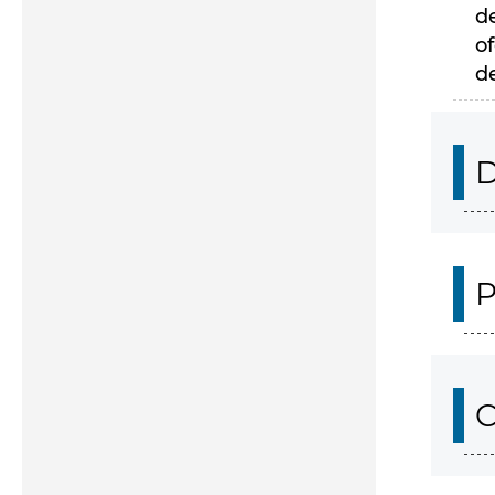
d
of
d
D
P
C