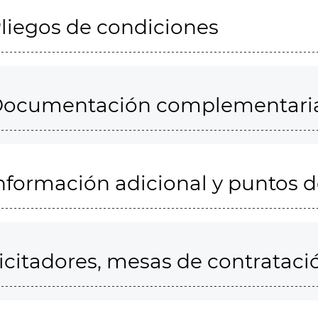
liegos de condiciones
ocumentación complementari
nformación adicional y puntos 
icitadores, mesas de contrataci