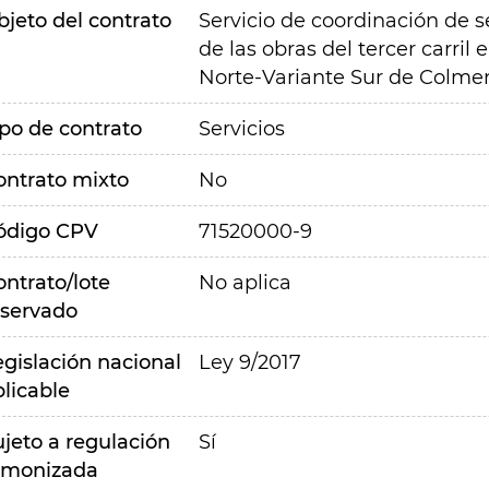
bjeto del contrato
Servicio de coordinación de se
de las obras del tercer carril
Norte-Variante Sur de Colmen
ipo de contrato
Servicios
ontrato mixto
No
ódigo CPV
71520000-9
ontrato/lote
No aplica
eservado
egislación nacional
Ley 9/2017
plicable
ujeto a regulación
Sí
rmonizada