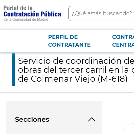
contenido
Buscar
principal
PERFIL DE
CONTR
Menú PCON
2026-3-12
Servicio de coordinación de seguridad y salud, y asistencia a l
CONTRATANTE
CENTR
Servicio de coordinación de 
obras del tercer carril en l
de Colmenar Viejo (M-618)
Secciones