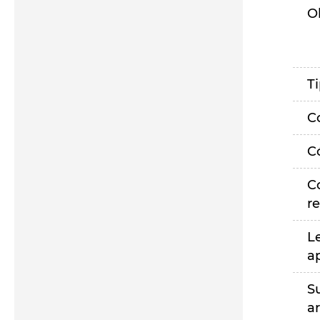
O
T
C
C
C
r
L
a
S
a