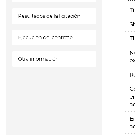
T
Resultados de la licitación
S
Ejecución del contrato
T
N
Otra información
e
R
C
e
a
E
a