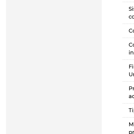
S
c
C
C
i
F
U
P
a
T
M
p