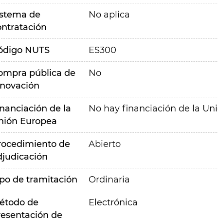
istema de
No aplica
ontratación
ódigo NUTS
ES300
ompra pública de
No
nnovación
inanciación de la
No hay financiación de la Un
nión Europea
rocedimiento de
Abierto
djudicación
ipo de tramitación
Ordinaria
étodo de
Electrónica
resentación de