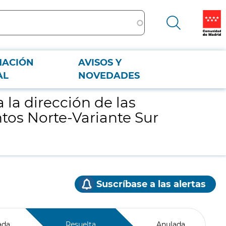
MACIÓN
AVISOS Y
antos Norte-Variante Sur de Colmenar Viejo (M-618)
AL
NOVEDADES
 la dirección de las
ntos Norte-Variante Sur
Suscríbase a las alertas
ada
Resuelta
Anulada