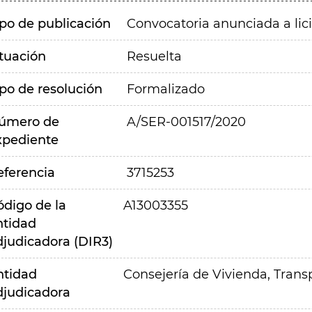
ipo de publicación
Convocatoria anunciada a lic
ituación
Resuelta
ipo de resolución
Formalizado
úmero de
A/SER-001517/2020
xpediente
eferencia
3715253
ódigo de la
A13003355
ntidad
djudicadora (DIR3)
ntidad
Consejería de Vivienda, Transp
djudicadora