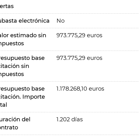
ertas
ubasta electrónica
No
alor estimado sin
973.775,29 euros
mpuestos
resupuesto base
973.775,29 euros
citación sin
mpuestos
resupuesto base
1.178.268,10 euros
citación. Importe
tal
uración del
1.202 días
ontrato