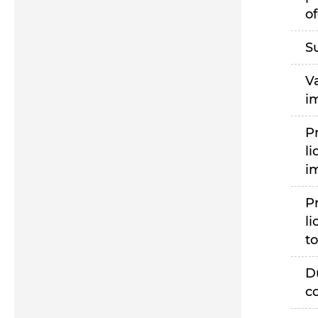
of
S
V
i
P
li
i
P
li
to
D
c