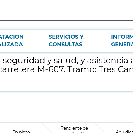
ATACIÓN
SERVICIOS Y
INFOR
a dirección de las obras del tercer carril en la carretera M-607. Tramo: Tres C
ALIZADA
CONSULTAS
GENER
seguridad y salud, y asistencia a
a carretera M-607. Tramo: Tres Ca
Pendiente de
En plazo
Adjudic