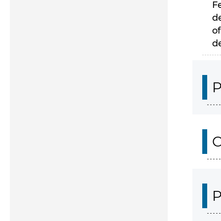
F
d
of
d
P
C
P