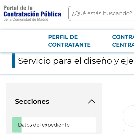
contenido
Buscar
principal
PERFIL DE
CONTR
Menú PCON
2026-3-12
Servicio para el diseño y ejecución de una campaña publicita
CONTRATANTE
CENTR
Servicio para el diseño y 
Secciones
Datos del expediente