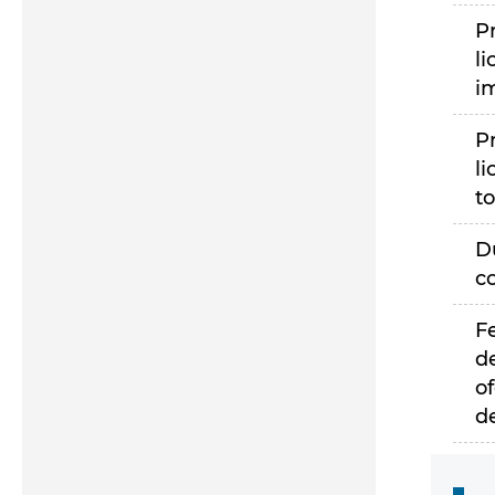
P
li
i
P
li
to
D
c
F
d
of
d