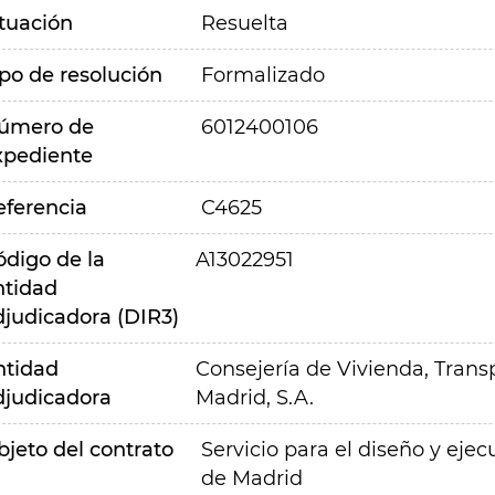
ituación
Resuelta
ipo de resolución
Formalizado
úmero de
6012400106
xpediente
eferencia
C4625
ódigo de la
A13022951
ntidad
djudicadora (DIR3)
ntidad
Consejería de Vivienda, Transp
djudicadora
Madrid, S.A.
bjeto del contrato
Servicio para el diseño y eje
de Madrid