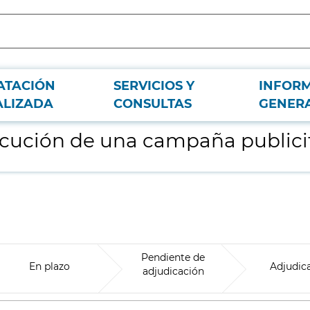
ATACIÓN
SERVICIOS Y
INFOR
ria de Metro de Madrid
ALIZADA
CONSULTAS
GENER
ejecución de una campaña public
Pendiente de
En plazo
Adjudic
adjudicación