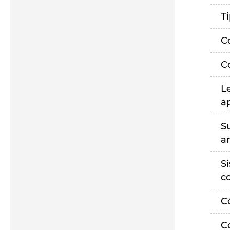
T
C
C
L
a
S
a
S
c
C
C