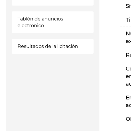
S
Tablón de anuncios
T
electrónico
N
e
Resultados de la licitación
R
C
e
a
E
a
O