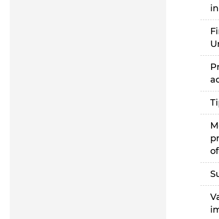
i
F
U
P
a
T
M
p
of
S
V
i