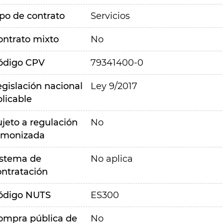
ipo de contrato
Servicios
ontrato mixto
No
ódigo CPV
79341400-0
egislación nacional
Ley 9/2017
plicable
ujeto a regulación
No
rmonizada
istema de
No aplica
ontratación
ódigo NUTS
ES300
ompra pública de
No