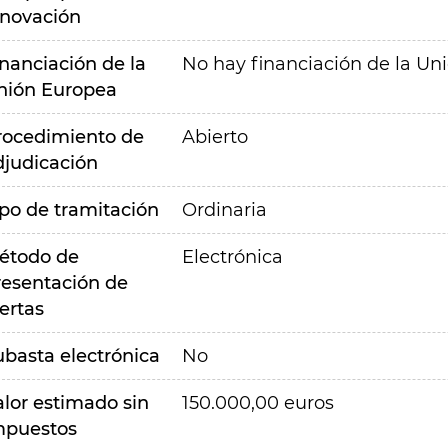
nnovación
inanciación de la
No hay financiación de la Un
nión Europea
rocedimiento de
Abierto
djudicación
ipo de tramitación
Ordinaria
étodo de
Electrónica
resentación de
ertas
ubasta electrónica
No
alor estimado sin
150.000,00 euros
mpuestos