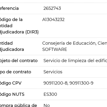
eferencia
2652743
ódigo de la
A13043232
ntidad
djudicadora (DIR3)
ntidad
Consejería de Educación, Cien
djudicadora
SOFTWARE
bjeto del contrato
Servicio de limpieza del edi
ipo de contrato
Servicios
ódigo CPV
90911200-8, 90911300-9
ódigo NUTS
ES300
ompra pública de
No