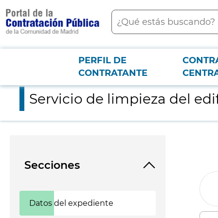
contenido
Buscar
principal
PERFIL DE
CONTR
Menú PCON
2026-3-12
Servicio de limpieza del edificio de la Fundación IMDEA SOF
CONTRATANTE
CENTR
Servicio de limpieza del e
Secciones
Datos del expediente