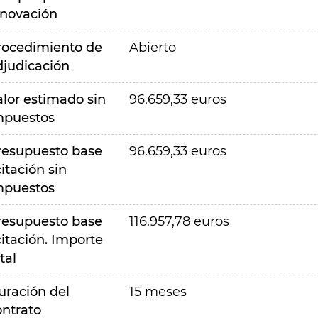
nnovación
rocedimiento de
Abierto
djudicación
alor estimado sin
96.659,33 euros
mpuestos
resupuesto base
96.659,33 euros
citación sin
mpuestos
resupuesto base
116.957,78 euros
citación. Importe
tal
uración del
15 meses
ontrato