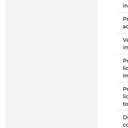
i
P
a
V
i
P
li
i
P
li
to
D
c