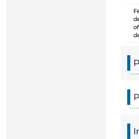
F
d
of
d
P
P
I