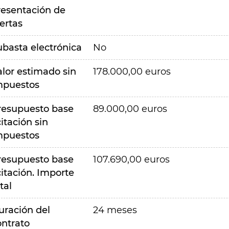
resentación de
ertas
ubasta electrónica
No
alor estimado sin
178.000,00 euros
mpuestos
resupuesto base
89.000,00 euros
citación sin
mpuestos
resupuesto base
107.690,00 euros
citación. Importe
tal
uración del
24 meses
ontrato