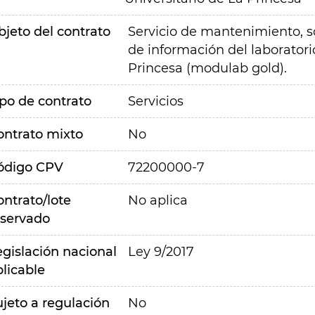
bjeto del contrato
Servicio de mantenimiento, so
de información del laboratorio
Princesa (modulab gold).
ipo de contrato
Servicios
ontrato mixto
No
ódigo CPV
72200000-7
ontrato/lote
No aplica
eservado
egislación nacional
Ley 9/2017
plicable
ujeto a regulación
No