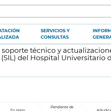
ATACIÓN
SERVICIOS Y
INFOR
el sistema de información del laboratorio (SIL) del Hospital Universitario de 
ALIZADA
CONSULTAS
GENER
soporte técnico y actualizacion
 (SIL) del Hospital Universitari
Pendiente de
En plazo
Adjudic