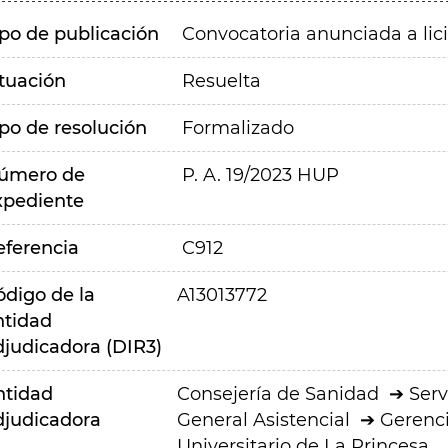
ipo de publicación
Convocatoria anunciada a lic
ituación
Resuelta
ipo de resolución
Formalizado
úmero de
P. A. 19/2023 HUP
xpediente
eferencia
C912
ódigo de la
A13013772
ntidad
djudicadora (DIR3)
ntidad
Consejería de Sanidad
Serv
djudicadora
General Asistencial
Gerenci
Universitario de La Princesa