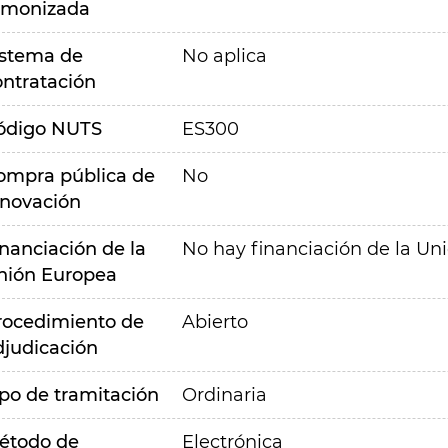
rmonizada
istema de
No aplica
ontratación
ódigo NUTS
ES300
ompra pública de
No
nnovación
inanciación de la
No hay financiación de la Un
nión Europea
rocedimiento de
Abierto
djudicación
ipo de tramitación
Ordinaria
étodo de
Electrónica