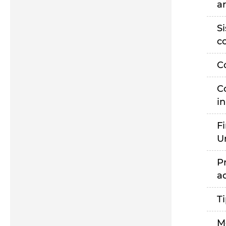
a
S
c
C
C
i
F
U
P
a
T
M