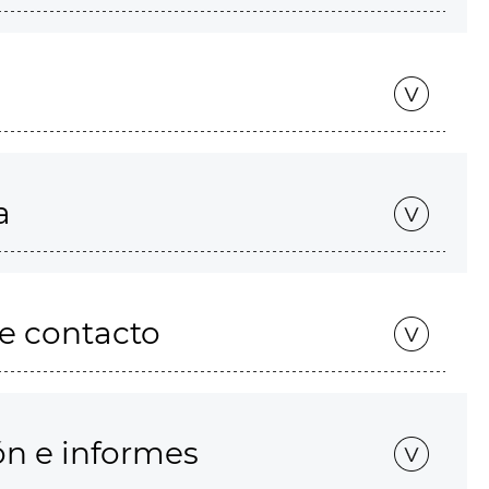
a
de contacto
ón e informes