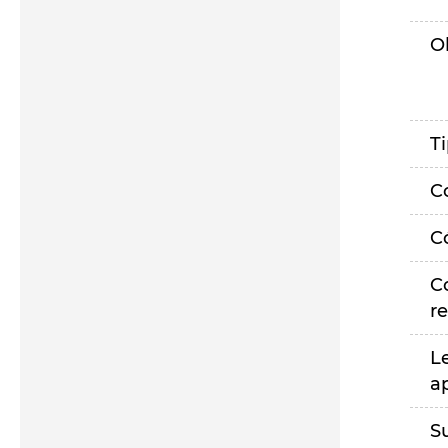
O
T
C
C
C
r
L
a
S