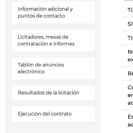
Información adicional y
T
puntos de contacto
S
Licitadores, mesas de
T
contratación e informes
N
e
Tablón de anuncios
electrónico
R
C
Resultados de la licitación
e
a
Ejecución del contrato
E
a