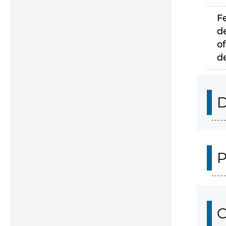
F
d
of
d
D
P
C