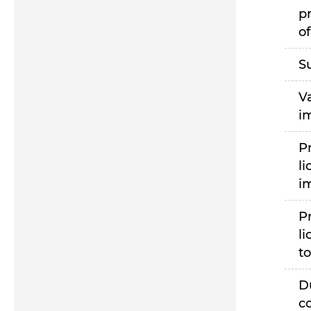
p
of
S
V
i
P
li
i
P
li
to
D
c