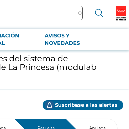
MACIÓN
AVISOS Y
La Princesa (modulab gold).
AL
NOVEDADES
es del sistema de
o de La Princesa (modulab
Suscríbase a las alertas
ada
Resuelta
Anulada