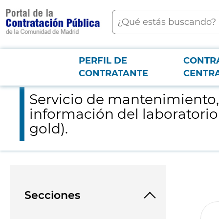
contenido
Buscar
principal
PERFIL DE
CONTR
Menú PCON
2026-3-12
Servicio de mantenimiento, soporte técnico y actualizaciones d
CONTRATANTE
CENTR
Servicio de mantenimiento, 
información del laboratorio
gold).
Secciones