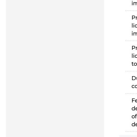
i
P
li
i
P
li
to
D
c
F
d
of
d