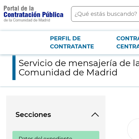
contenido
Buscar
principal
PERFIL DE
CONTR
Menú PCON
2026-3-12
Servicio de mensajería de la Agencia para la Administración 
CONTRATANTE
CENTR
Servicio de mensajería de l
Comunidad de Madrid
Secciones
Datos del expediente