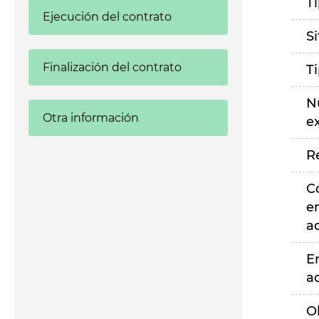
T
Ejecución del contrato
S
Finalización del contrato
T
N
Otra información
e
R
C
e
a
E
a
O