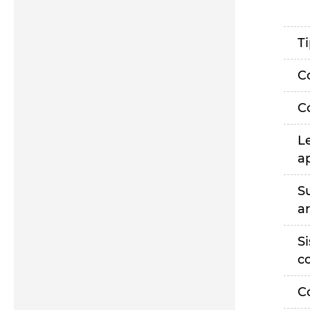
T
C
C
L
a
S
a
S
c
C