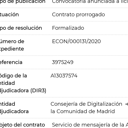
ipo de publicación
Convocatoria anunciada a lic
ituación
Contrato prorrogado
ipo de resolución
Formalizado
úmero de
ECON/000131/2020
xpediente
eferencia
3975249
ódigo de la
A13037574
ntidad
djudicadora (DIR3)
ntidad
Consejería de Digitalización
djudicadora
la Comunidad de Madrid
bjeto del contrato
Servicio de mensajería de la 