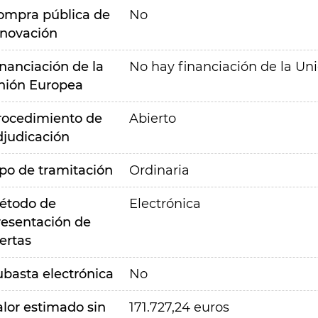
ompra pública de
No
nnovación
inanciación de la
No hay financiación de la Un
nión Europea
rocedimiento de
Abierto
djudicación
ipo de tramitación
Ordinaria
étodo de
Electrónica
resentación de
ertas
ubasta electrónica
No
alor estimado sin
171.727,24 euros