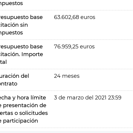
mpuestos
resupuesto base
63.602,68 euros
citación sin
mpuestos
resupuesto base
76.959,25 euros
citación. Importe
tal
uración del
24 meses
ontrato
echa y hora límite
3 de marzo del 2021 23:59
e presentación de
ertas o solicitudes
e participación