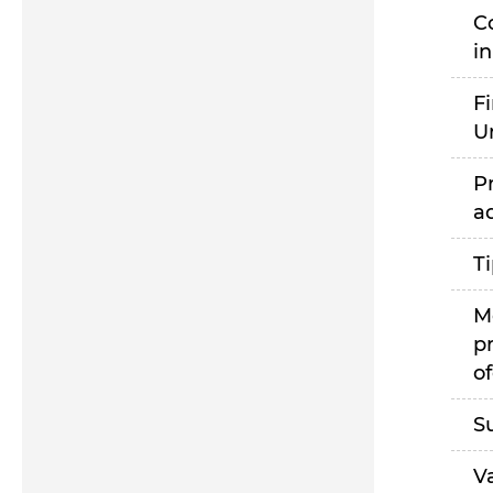
C
i
F
U
P
a
T
M
p
of
S
V