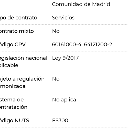
Comunidad de Madrid
ipo de contrato
Servicios
ontrato mixto
No
ódigo CPV
60161000-4, 64121200-2
egislación nacional
Ley 9/2017
plicable
ujeto a regulación
No
rmonizada
istema de
No aplica
ontratación
ódigo NUTS
ES300