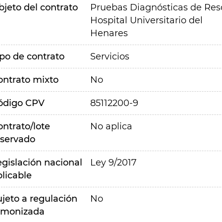
bjeto del contrato
Pruebas Diagnósticas de Res
Hospital Universitario del
Henares
ipo de contrato
Servicios
ontrato mixto
No
ódigo CPV
85112200-9
ontrato/lote
No aplica
eservado
egislación nacional
Ley 9/2017
plicable
ujeto a regulación
No
rmonizada