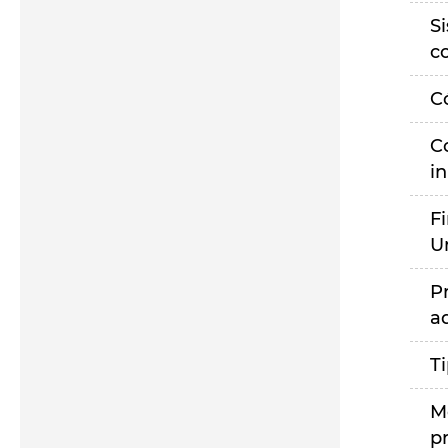
S
c
C
C
i
F
U
P
a
T
M
p