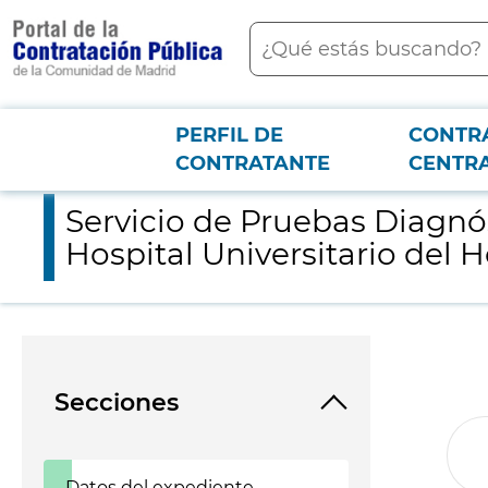
contenido
Buscar
principal
PERFIL DE
CONTR
Menú PCON
2026-3-12
Servicio de Pruebas Diagnósticas de Resonancias Magnéticas A
CONTRATANTE
CENTR
Servicio de Pruebas Diagnó
Hospital Universitario del 
Secciones
Datos del expediente