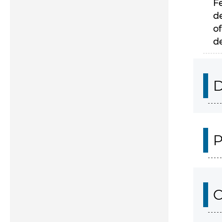
F
d
of
d
D
P
C