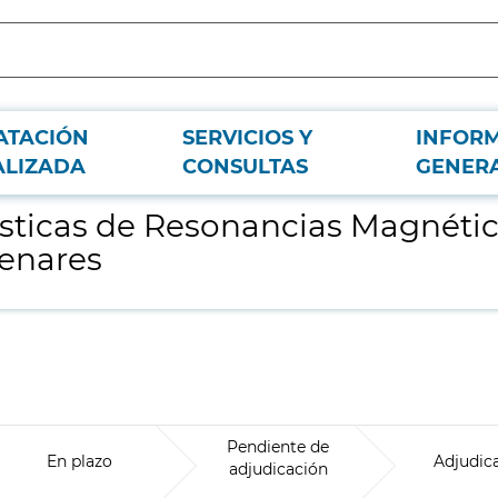
ATACIÓN
SERVICIOS Y
INFOR
biertas para el Hospital Universitario del Henares
ALIZADA
CONSULTAS
GENER
sticas de Resonancias Magnética
Henares
Pendiente de
En plazo
Adjudic
adjudicación