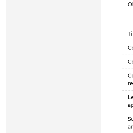
O
T
C
C
C
r
L
a
S
a