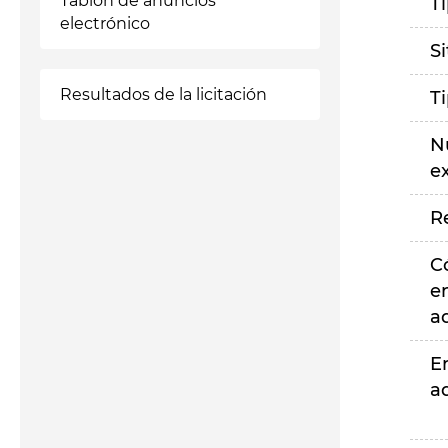
Tablón de anuncios
T
electrónico
S
Resultados de la licitación
T
N
e
R
C
e
a
E
a