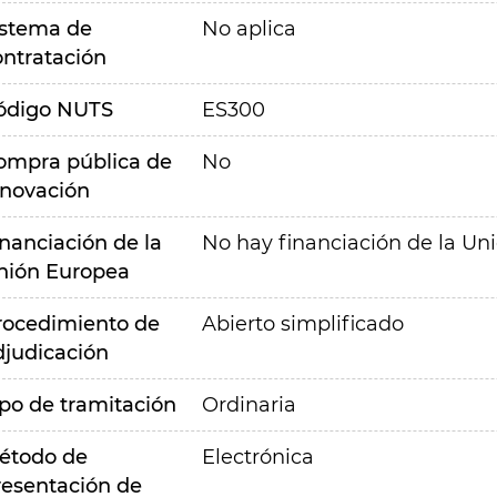
istema de
No aplica
ontratación
ódigo NUTS
ES300
ompra pública de
No
nnovación
inanciación de la
No hay financiación de la Un
nión Europea
rocedimiento de
Abierto simplificado
djudicación
ipo de tramitación
Ordinaria
étodo de
Electrónica
resentación de