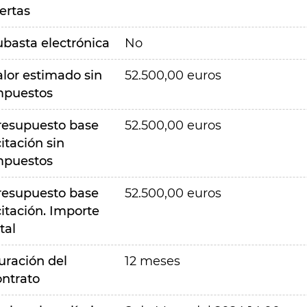
ertas
ubasta electrónica
No
alor estimado sin
52.500,00 euros
mpuestos
resupuesto base
52.500,00 euros
citación sin
mpuestos
resupuesto base
52.500,00 euros
citación. Importe
tal
uración del
12 meses
ontrato