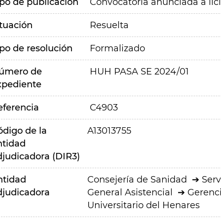
ipo de publicación
Convocatoria anunciada a lic
ituación
Resuelta
ipo de resolución
Formalizado
úmero de
HUH PASA SE 2024/01
xpediente
eferencia
C4903
ódigo de la
A13013755
ntidad
djudicadora (DIR3)
ntidad
Consejería de Sanidad
Serv
djudicadora
General Asistencial
Gerenci
Universitario del Henares