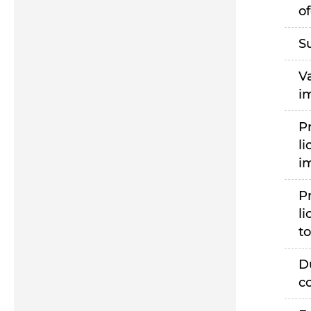
of
S
V
i
P
li
i
P
li
to
D
c