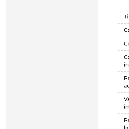
T
C
C
C
i
P
a
V
i
P
li