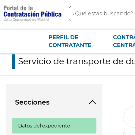
contenido
Buscar
principal
PERFIL DE
CONTR
Menú PCON
2026-3-12
Servicio de transporte de documentación y analíticas para el
CONTRATANTE
CENTR
Servicio de transporte de 
Secciones
Datos del expediente