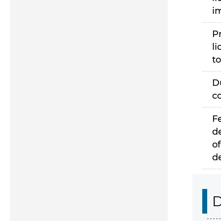
i
P
li
to
D
c
F
d
of
d
D