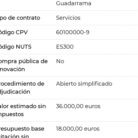
Guadarrama
ipo de contrato
Servicios
ódigo CPV
60100000-9
ódigo NUTS
ES300
ompra pública de
No
nnovación
rocedimiento de
Abierto simplificado
djudicación
alor estimado sin
36.000,00 euros
mpuestos
resupuesto base
18.000,00 euros
citación sin