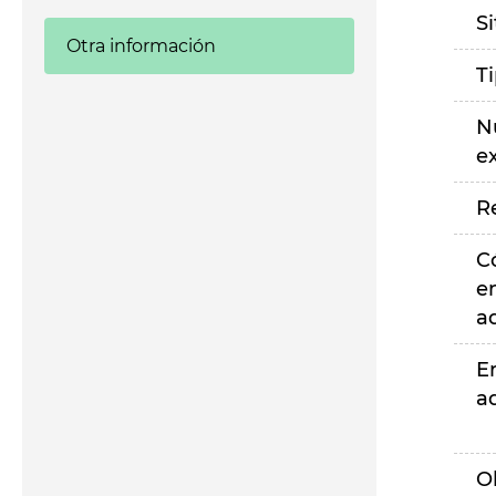
S
Otra información
T
N
e
R
C
e
a
E
a
O