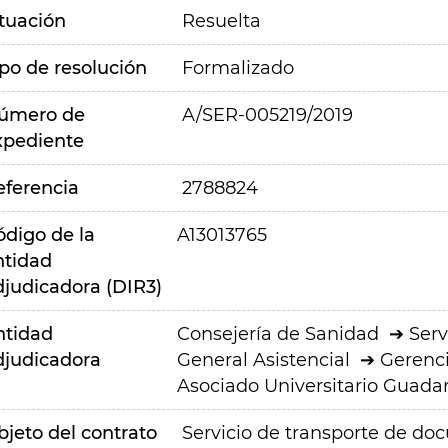
ituación
Resuelta
ipo de resolución
Formalizado
úmero de
A/SER-005219/2019
xpediente
eferencia
2788824
ódigo de la
A13013765
ntidad
djudicadora (DIR3)
ntidad
Consejería de Sanidad
Serv
djudicadora
General Asistencial
Gerenci
Asociado Universitario Guad
bjeto del contrato
Servicio de transporte de doc