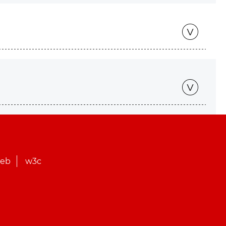
web
w3c