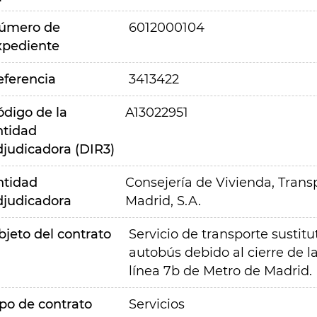
úmero de
6012000104
xpediente
eferencia
3413422
ódigo de la
A13022951
ntidad
djudicadora (DIR3)
ntidad
Consejería de Vivienda, Transp
djudicadora
Madrid, S.A.
bjeto del contrato
Servicio de transporte sustit
autobús debido al cierre de l
línea 7b de Metro de Madrid.
ipo de contrato
Servicios