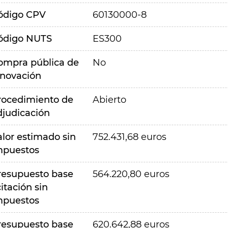
ódigo CPV
60130000-8
ódigo NUTS
ES300
ompra pública de
No
nnovación
rocedimiento de
Abierto
djudicación
alor estimado sin
752.431,68 euros
mpuestos
resupuesto base
564.220,80 euros
citación sin
mpuestos
resupuesto base
620.642,88 euros