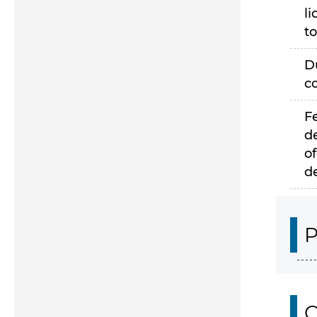
li
to
D
c
F
d
of
d
P
C