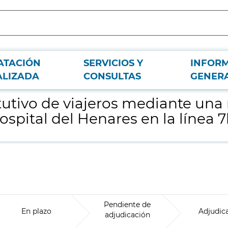
ATACIÓN
SERVICIOS Y
INFOR
ta de autobús debido al cierre de la estación de Hospital del Henares en la l
ALIZADA
CONSULTAS
GENER
itutivo de viajeros mediante un
Hospital del Henares en la línea
Pendiente de
En plazo
Adjudic
adjudicación