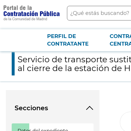
contenido
Buscar
principal
PERFIL DE
CONTR
Menú PCON
2026-3-12
Servicio de transporte sustitutivo de viajeros mediante una ru
CONTRATANTE
CENTR
Servicio de transporte sust
al cierre de la estación de 
Secciones
Datos del expediente