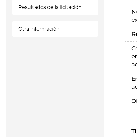
Resultados de la licitación
N
e
Otra información
R
C
e
a
E
a
O
T