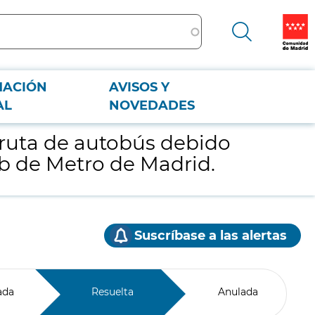
MACIÓN
AVISOS Y
ínea 7b de Metro de Madrid.
AL
NOVEDADES
a ruta de autobús debido
 7b de Metro de Madrid.
Suscríbase a las alertas
ada
Resuelta
Anulada