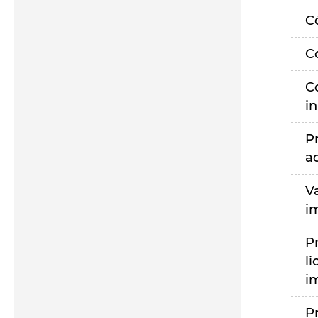
C
C
C
i
P
a
V
i
P
li
i
P