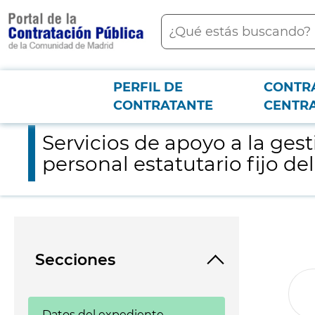
contenido
Buscar
principal
PERFIL DE
CONTR
Menú PCON
2026-3-12
Servicios de apoyo a la gestión de pruebas selectivas para acce
CONTRATANTE
CENTR
Servicios de apoyo a la ges
personal estatutario fijo de
Secciones
Datos del expediente