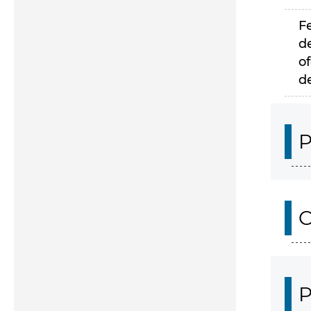
F
d
of
d
P
C
P