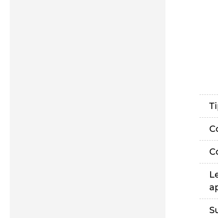
T
C
C
L
a
S