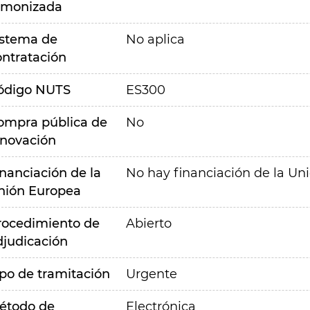
rmonizada
istema de
No aplica
ontratación
ódigo NUTS
ES300
ompra pública de
No
nnovación
inanciación de la
No hay financiación de la Un
nión Europea
rocedimiento de
Abierto
djudicación
ipo de tramitación
Urgente
étodo de
Electrónica