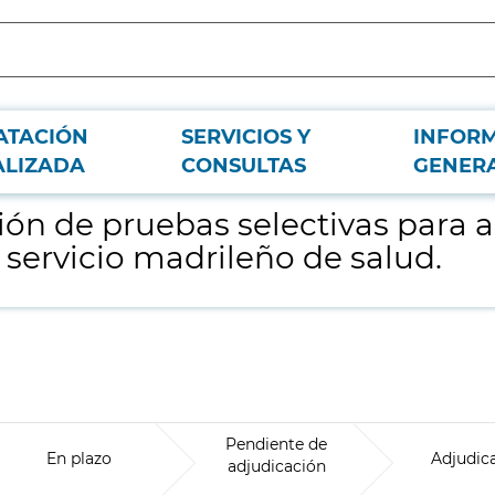
ATACIÓN
SERVICIOS Y
INFOR
so a la condición de personal estatutario fijo del servicio madrileño de salud.
ALIZADA
CONSULTAS
GENER
tión de pruebas selectivas para 
l servicio madrileño de salud.
Pendiente de
En plazo
Adjudic
adjudicación