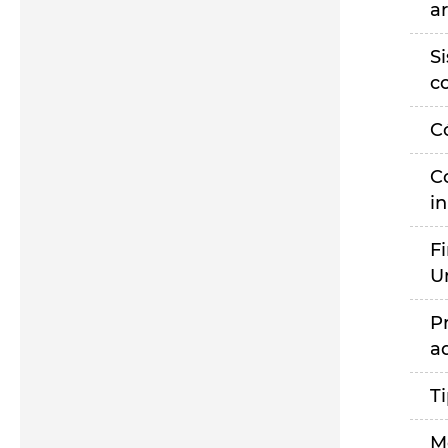
a
S
c
C
C
i
F
U
P
a
T
M