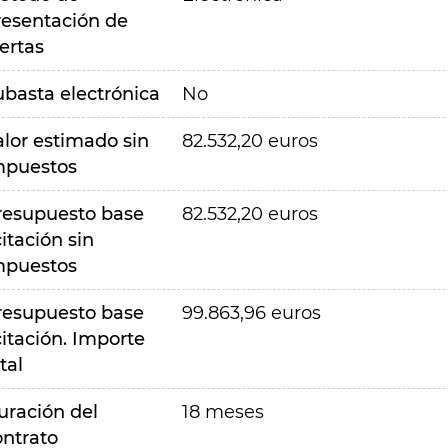
resentación de
ertas
ubasta electrónica
No
alor estimado sin
82.532,20 euros
mpuestos
resupuesto base
82.532,20 euros
citación sin
mpuestos
resupuesto base
99.863,96 euros
citación. Importe
tal
uración del
18 meses
ontrato