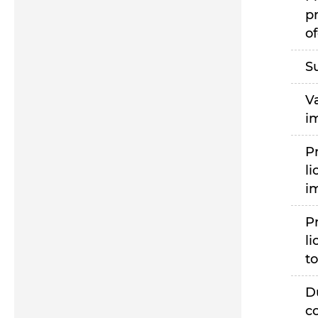
p
of
S
V
i
P
li
i
P
li
to
D
c