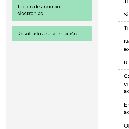
T
Tablón de anuncios
electrónico
S
T
Resultados de la licitación
N
e
R
C
e
a
E
a
O