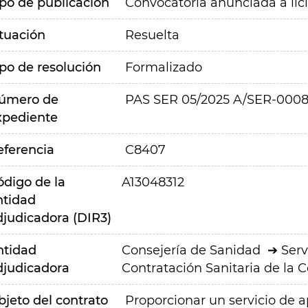
ipo de publicación
Convocatoria anunciada a lic
ituación
Resuelta
ipo de resolución
Formalizado
úmero de
PAS SER 05/2025 A/SER-0008
xpediente
eferencia
C8407
ódigo de la
A13048312
ntidad
djudicadora (DIR3)
ntidad
Consejería de Sanidad
Serv
djudicadora
Contratación Sanitaria de la
bjeto del contrato
Proporcionar un servicio de a