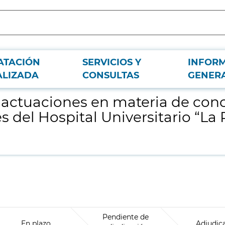
ATACIÓN
SERVICIOS Y
INFOR
ión de la vida laboral y familiar de los trabajadores del Hospital Universitario
ALIZADA
CONSULTAS
GENER
 actuaciones en materia de conci
es del Hospital Universitario “L
Pendiente de
En plazo
Adjudic