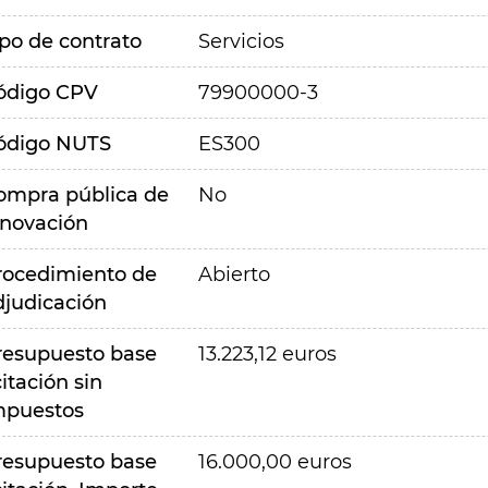
ipo de contrato
Servicios
ódigo CPV
79900000-3
ódigo NUTS
ES300
ompra pública de
No
nnovación
rocedimiento de
Abierto
djudicación
resupuesto base
13.223,12 euros
citación sin
mpuestos
resupuesto base
16.000,00 euros