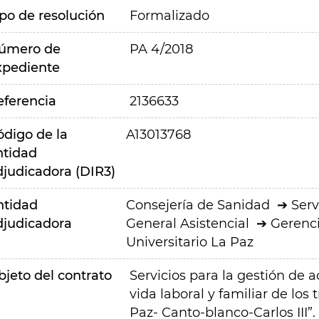
ipo de resolución
Formalizado
úmero de
PA 4/2018
xpediente
eferencia
2136633
ódigo de la
A13013768
ntidad
djudicadora (DIR3)
ntidad
Consejería de Sanidad
Serv
djudicadora
General Asistencial
Gerenci
Universitario La Paz
bjeto del contrato
Servicios para la gestión de 
vida laboral y familiar de los
Paz- Canto-blanco-Carlos III”.