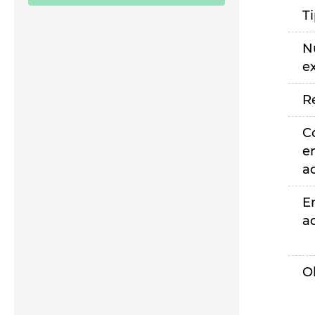
T
N
e
R
C
e
a
E
a
O