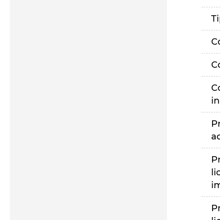
T
C
C
C
i
P
a
P
li
i
P