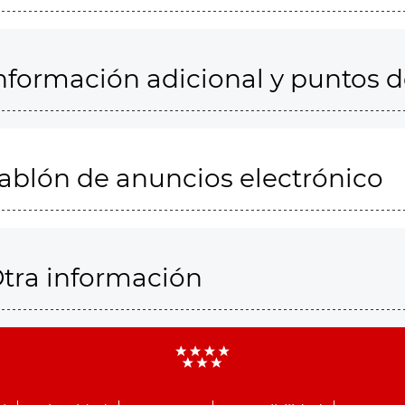
nformación adicional y puntos 
ablón de anuncios electrónico
tra información