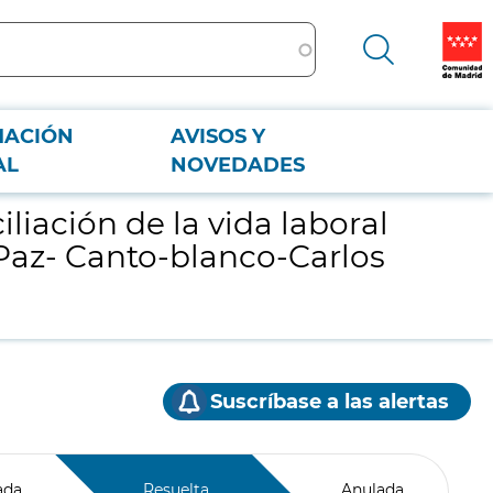
MACIÓN
AVISOS Y
 “La Paz- Canto-blanco-Carlos III”
AL
NOVEDADES
liación de la vida laboral
a Paz- Canto-blanco-Carlos
Suscríbase a las alertas
ada
Resuelta
Anulada