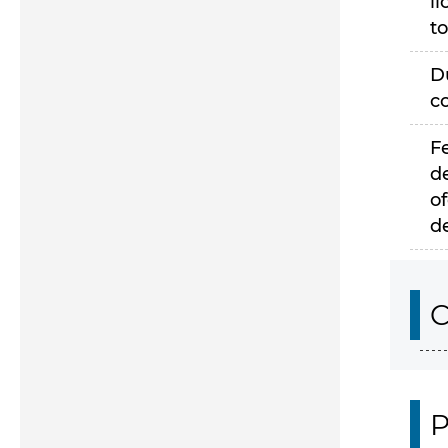
li
to
D
c
F
d
of
d
C
P