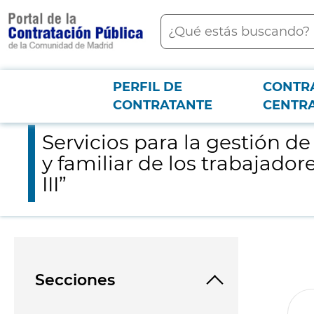
contenido
Buscar
principal
PERFIL DE
CONTR
Menú PCON
2026-3-12
Servicios para la gestión de actuaciones en materia de conciliac
CONTRATANTE
CENTR
Servicios para la gestión de
y familiar de los trabajador
III”
Secciones