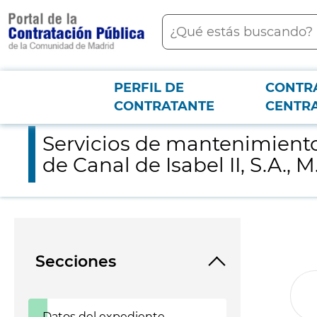
contenido
Buscar
principal
PERFIL DE
CONTR
Menú PCON
2026-3-12
Servicios de mantenimiento y mejora de las zonas verdes existent
CONTRATANTE
CENTR
Servicios de mantenimiento 
de Canal de Isabel II, S.A., M
Secciones
Datos del expediente