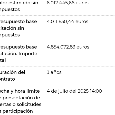
alor estimado sin
6.017.445,66 euros
mpuestos
resupuesto base
4.011.630,44 euros
citación sin
mpuestos
resupuesto base
4.854.072,83 euros
citación. Importe
tal
uración del
3 años
ontrato
echa y hora límite
4 de julio del 2025 14:00
e presentación de
ertas o solicitudes
e participación