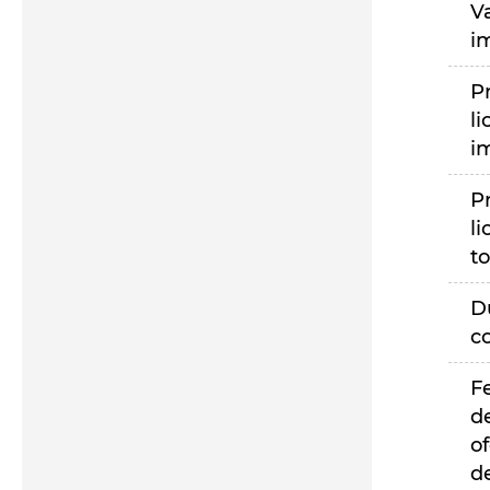
V
i
P
li
i
P
li
to
D
c
F
d
of
d