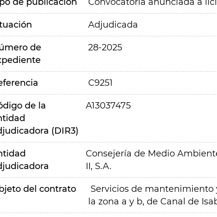
ipo de publicación
Convocatoria anunciada a lic
ituación
Adjudicada
úmero de
28-2025
xpediente
eferencia
C9251
ódigo de la
A13037475
ntidad
djudicadora (DIR3)
ntidad
Consejería de Medio Ambiente,
djudicadora
II, S.A.
bjeto del contrato
Servicios de mantenimiento y
la zona a y b, de Canal de Isabe