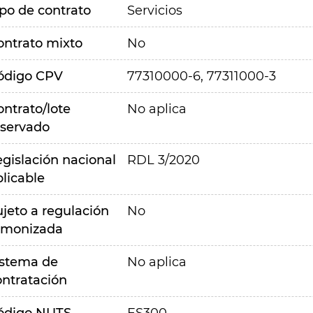
ipo de contrato
Servicios
ontrato mixto
No
ódigo CPV
77310000-6, 77311000-3
ontrato/lote
No aplica
eservado
egislación nacional
RDL 3/2020
plicable
ujeto a regulación
No
rmonizada
istema de
No aplica
ontratación