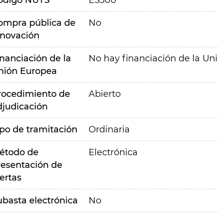
ódigo NUTS
ES300
ompra pública de
No
nnovación
inanciación de la
No hay financiación de la Un
nión Europea
rocedimiento de
Abierto
djudicación
ipo de tramitación
Ordinaria
étodo de
Electrónica
resentación de
ertas
ubasta electrónica
No