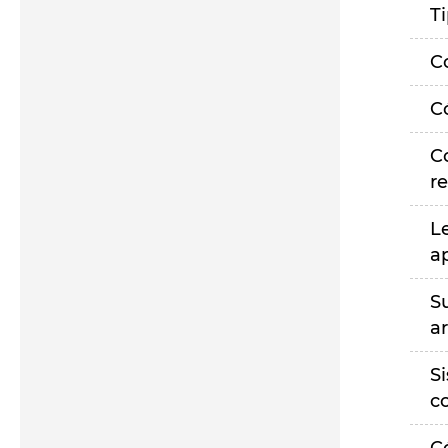
T
C
C
C
r
L
a
S
a
S
c