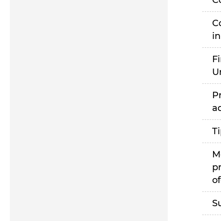
C
C
i
F
U
P
a
T
M
p
of
S