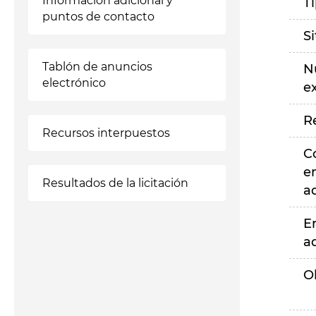
Información adicional y
T
puntos de contacto
S
Tablón de anuncios
N
electrónico
e
R
Recursos interpuestos
C
e
Resultados de la licitación
a
E
a
O