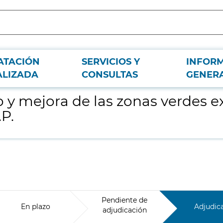
ATACIÓN
SERVICIOS Y
INFOR
es en la zona a y b, de Canal de Isabel II, S.A., M.P.
ALIZADA
CONSULTAS
GENER
y mejora de las zonas verdes exi
.P.
Pendiente de
En plazo
Adjudic
adjudicación