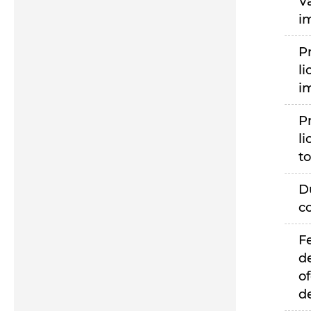
V
i
P
li
i
P
li
to
D
c
F
d
of
d