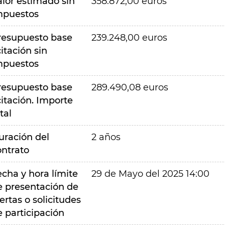
alor estimado sin
358.872,00 euros
mpuestos
resupuesto base
239.248,00 euros
citación sin
mpuestos
resupuesto base
289.490,08 euros
citación. Importe
tal
uración del
2 años
ontrato
echa y hora límite
29 de Mayo del 2025 14:00
e presentación de
ertas o solicitudes
e participación