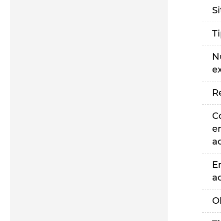
S
T
N
e
R
C
e
a
E
a
O