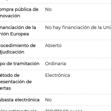
ompra pública de
No
nnovación
inanciación de la
No hay financiación de la Un
nión Europea
rocedimiento de
Abierto
djudicación
ipo de tramitación
Ordinaria
étodo de
Electrónica
resentación de
ertas
ubasta electrónica
No