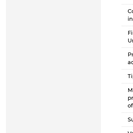
C
i
F
U
P
a
T
M
p
of
S