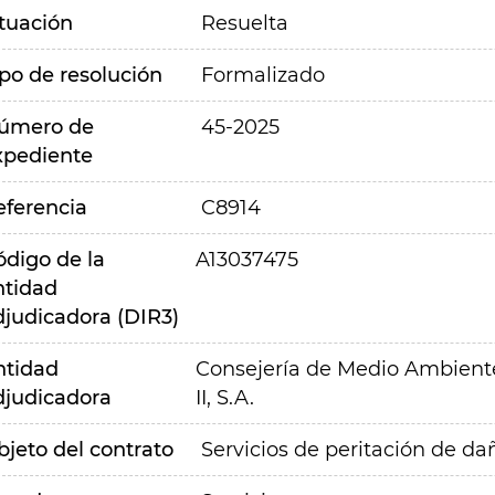
ituación
Resuelta
ipo de resolución
Formalizado
úmero de
45-2025
xpediente
eferencia
C8914
ódigo de la
A13037475
ntidad
djudicadora (DIR3)
ntidad
Consejería de Medio Ambiente,
djudicadora
II, S.A.
bjeto del contrato
Servicios de peritación de da