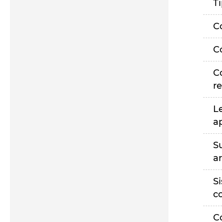
T
C
C
C
r
L
a
S
a
S
c
C