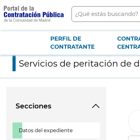
contenido
Buscar
principal
PERFIL DE
CONTR
Menú PCON
2026-3-12
Servicios de peritación de daños ocasionados a terceros
CONTRATANTE
CENTR
Servicios de peritación de 
Secciones
Datos del expediente