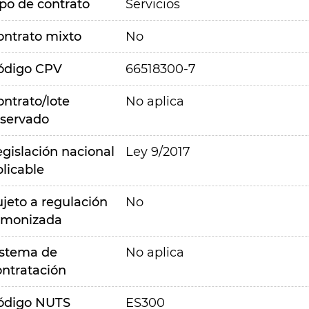
ipo de contrato
Servicios
ontrato mixto
No
ódigo CPV
66518300-7
ontrato/lote
No aplica
eservado
egislación nacional
Ley 9/2017
plicable
ujeto a regulación
No
rmonizada
istema de
No aplica
ontratación
ódigo NUTS
ES300