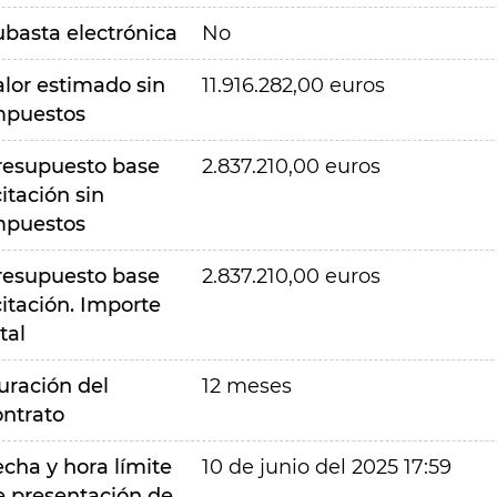
ubasta electrónica
No
alor estimado sin
11.916.282,00 euros
mpuestos
resupuesto base
2.837.210,00 euros
citación sin
mpuestos
resupuesto base
2.837.210,00 euros
citación. Importe
tal
uración del
12 meses
ontrato
echa y hora límite
10 de junio del 2025 17:59
e presentación de