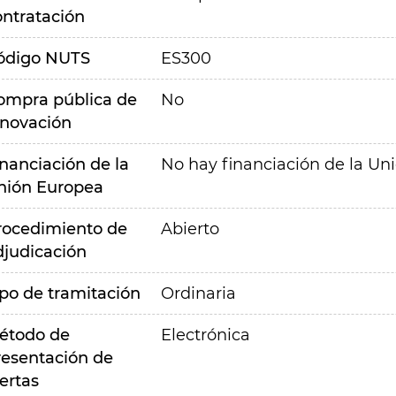
ontratación
ódigo NUTS
ES300
ompra pública de
No
nnovación
inanciación de la
No hay financiación de la Un
nión Europea
rocedimiento de
Abierto
djudicación
ipo de tramitación
Ordinaria
étodo de
Electrónica
resentación de
ertas