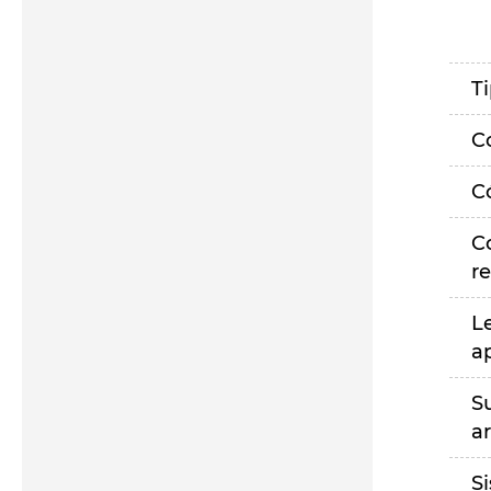
T
C
C
C
r
L
a
S
a
S