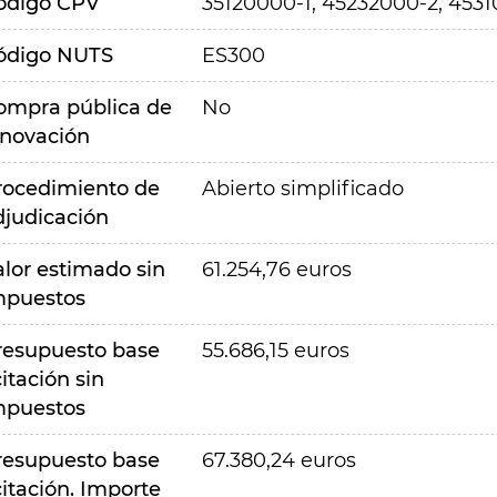
ódigo CPV
35120000-1, 45232000-2, 4531
ódigo NUTS
ES300
ompra pública de
No
nnovación
rocedimiento de
Abierto simplificado
djudicación
alor estimado sin
61.254,76 euros
mpuestos
resupuesto base
55.686,15 euros
citación sin
mpuestos
resupuesto base
67.380,24 euros
citación. Importe