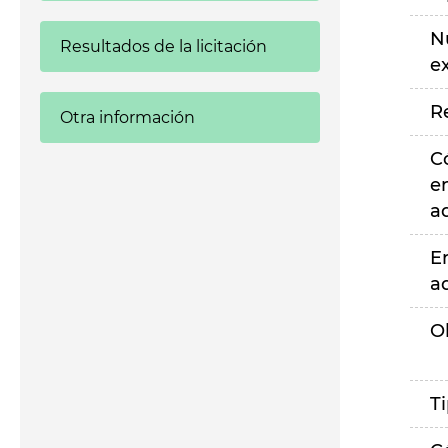
N
Resultados de la licitación
e
R
Otra información
C
e
a
E
a
O
T