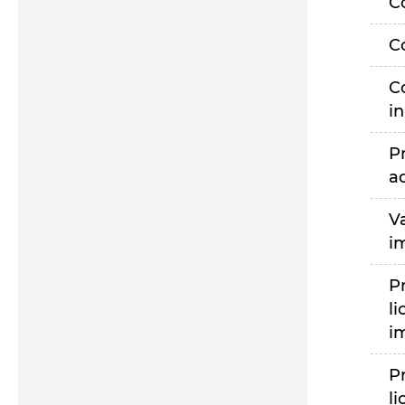
C
C
C
i
P
a
V
i
P
li
i
P
li