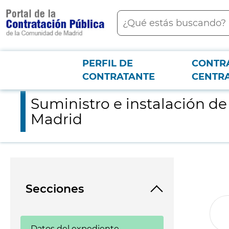
contenido
Buscar
principal
PERFIL DE
CONTR
Menú PCON
2026-3-12
Suministro e instalación de acceso peatonal al recinto de Hor
CONTRATANTE
CENTR
Suministro e instalación de
Madrid
Secciones
Datos del expediente