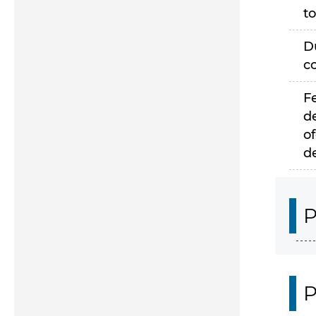
to
D
c
F
d
of
d
P
P