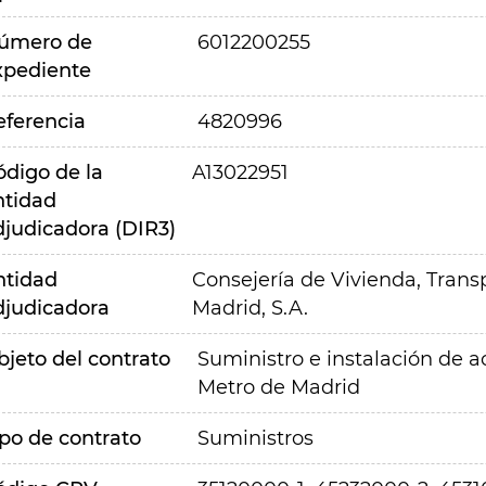
úmero de
6012200255
xpediente
eferencia
4820996
ódigo de la
A13022951
ntidad
djudicadora (DIR3)
ntidad
Consejería de Vivienda, Transp
djudicadora
Madrid, S.A.
bjeto del contrato
Suministro e instalación de a
Metro de Madrid
ipo de contrato
Suministros