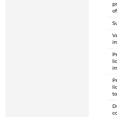
p
of
S
V
i
P
li
i
P
li
to
D
c