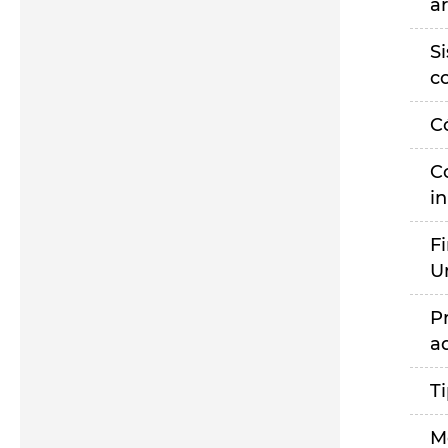
a
S
c
C
C
i
F
U
P
a
T
M