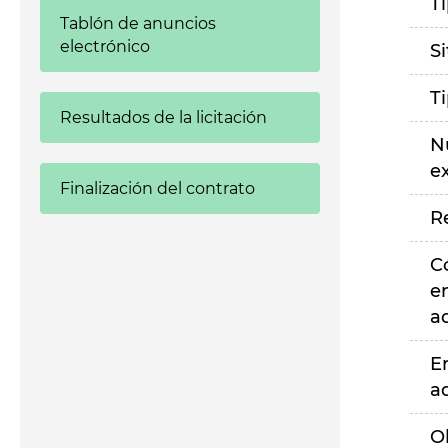
T
Tablón de anuncios
electrónico
S
T
Resultados de la licitación
N
e
Finalización del contrato
R
C
e
a
E
a
O