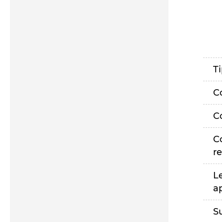
T
C
C
C
r
L
a
S