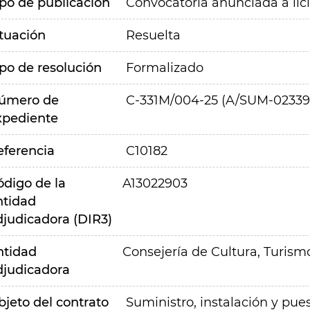
ipo de publicación
Convocatoria anunciada a lic
ituación
Resuelta
ipo de resolución
Formalizado
úmero de
C-331M/004-25 (A/SUM-02339
xpediente
eferencia
C10182
ódigo de la
A13022903
ntidad
djudicadora (DIR3)
ntidad
Consejería de Cultura, Turism
djudicadora
bjeto del contrato
Suministro, instalación y pu