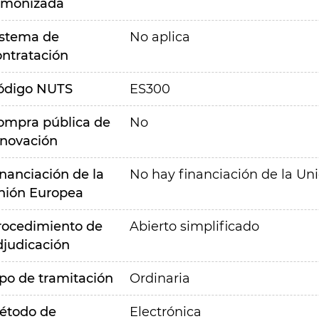
rmonizada
istema de
No aplica
ontratación
ódigo NUTS
ES300
ompra pública de
No
nnovación
inanciación de la
No hay financiación de la Un
nión Europea
rocedimiento de
Abierto simplificado
djudicación
ipo de tramitación
Ordinaria
étodo de
Electrónica