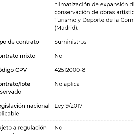
climatización de expansión d
conservación de obras artístic
Turismo y Deporte de la Comun
(Madrid).
ipo de contrato
Suministros
ontrato mixto
No
ódigo CPV
42512000-8
ontrato/lote
No aplica
eservado
egislación nacional
Ley 9/2017
plicable
ujeto a regulación
No