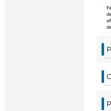
F
d
of
d
P
C
P