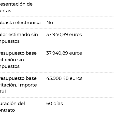
resentación de
ertas
ubasta electrónica
No
alor estimado sin
37.940,89 euros
mpuestos
resupuesto base
37.940,89 euros
citación sin
mpuestos
resupuesto base
45.908,48 euros
citación. Importe
tal
uración del
60 días
ontrato