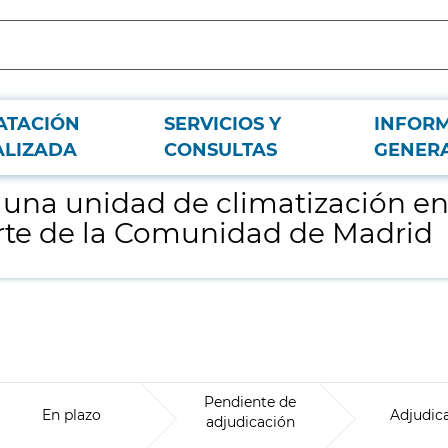
ATACIÓN
SERVICIOS Y
INFOR
a sede de la Consejería de Cultura, Turismo y Deporte de la Comunidad de Ma
ALIZADA
CONSULTAS
GENER
 una unidad de climatización en 
orte de la Comunidad de Madrid
Pendiente de
En plazo
Adjudic
adjudicación