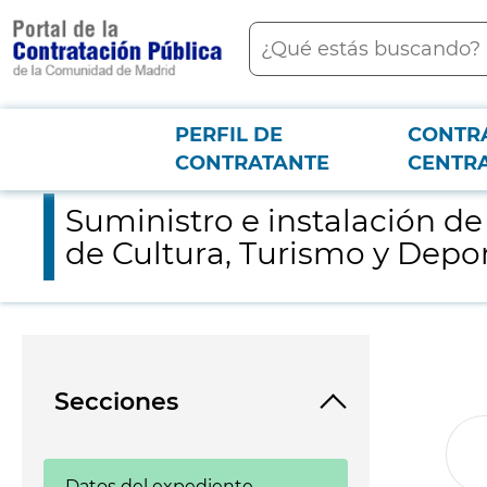
contenido
Buscar
principal
PERFIL DE
CONTR
Menú PCON
2026-3-12
Suministro e instalación de una unidad de climatización en l
CONTRATANTE
CENTR
Suministro e instalación de
de Cultura, Turismo y Dep
Secciones
Datos del expediente