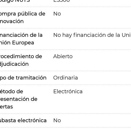
ódigo NUTS
ES300
ompra pública de
No
nnovación
inanciación de la
No hay financiación de la Un
nión Europea
rocedimiento de
Abierto
djudicación
ipo de tramitación
Ordinaria
étodo de
Electrónica
resentación de
ertas
ubasta electrónica
No