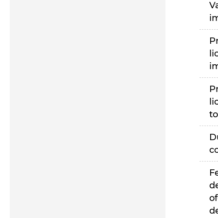
V
i
P
li
i
P
li
to
D
c
F
d
of
d