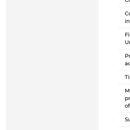
C
C
i
F
U
P
a
T
M
p
of
S