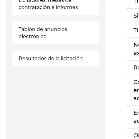
Licitadores, mesas de
T
contratación e informes
S
Tablón de anuncios
T
electrónico
N
e
Resultados de la licitación
R
C
e
a
E
a
O