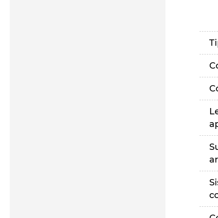
T
C
C
L
a
S
a
S
c