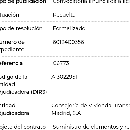
ipo de publicación
Convocatoria anunciada a lic
ituación
Resuelta
ipo de resolución
Formalizado
úmero de
6012400356
xpediente
eferencia
C6773
ódigo de la
A13022951
ntidad
djudicadora (DIR3)
ntidad
Consejería de Vivienda, Transp
djudicadora
Madrid, S.A.
bjeto del contrato
Suministro de elementos y re