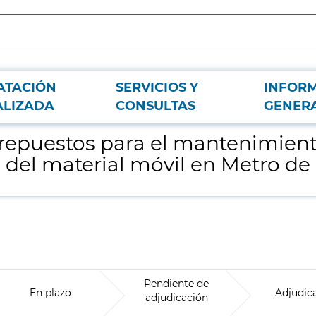
ATACIÓN
SERVICIOS Y
INFOR
e las baterías empleadas en los vehículos del material móvil en Metro de Ma
ALIZADA
CONSULTAS
GENER
repuestos para el mantenimiento
 del material móvil en Metro de
Pendiente de
En plazo
Adjudic
adjudicación