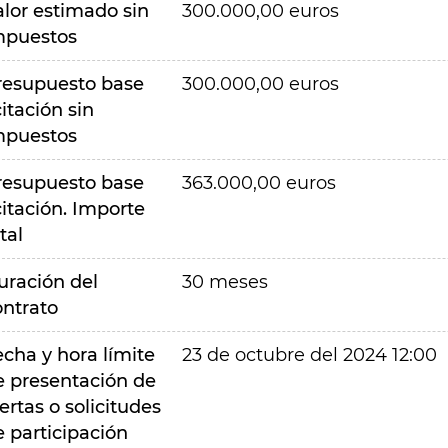
alor estimado sin
300.000,00 euros
mpuestos
resupuesto base
300.000,00 euros
citación sin
mpuestos
resupuesto base
363.000,00 euros
citación. Importe
tal
uración del
30 meses
ontrato
echa y hora límite
23 de octubre del 2024 12:00
e presentación de
ertas o solicitudes
e participación