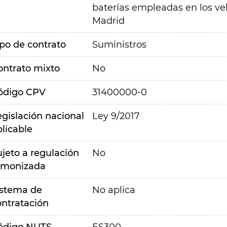
baterías empleadas en los ve
Madrid
ipo de contrato
Suministros
ontrato mixto
No
ódigo CPV
31400000-0
egislación nacional
Ley 9/2017
plicable
ujeto a regulación
No
rmonizada
istema de
No aplica
ontratación