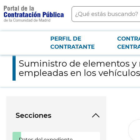
contenido
Buscar
principal
PERFIL DE
CONTR
Menú PCON
2026-3-12
Suministro de elementos y repuestos para el mantenimiento d
CONTRATANTE
CENTR
Suministro de elementos y 
empleadas en los vehículos
Secciones
Datos del expediente