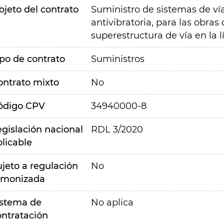
bjeto del contrato
Suministro de sistemas de vía
antivibratoria, para las obras
superestructura de vía en la 
ipo de contrato
Suministros
ontrato mixto
No
ódigo CPV
34940000-8
egislación nacional
RDL 3/2020
plicable
ujeto a regulación
No
rmonizada
istema de
No aplica
ontratación