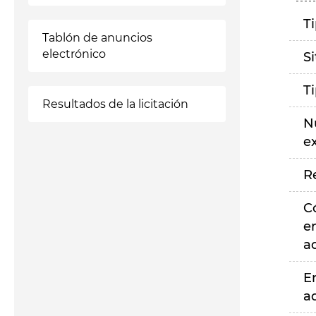
T
Tablón de anuncios
electrónico
S
T
Resultados de la licitación
N
e
R
C
e
a
E
a