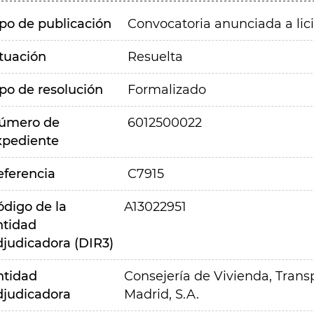
ipo de publicación
Convocatoria anunciada a lic
ituación
Resuelta
ipo de resolución
Formalizado
úmero de
6012500022
xpediente
eferencia
C7915
ódigo de la
A13022951
ntidad
djudicadora (DIR3)
ntidad
Consejería de Vivienda, Transp
djudicadora
Madrid, S.A.