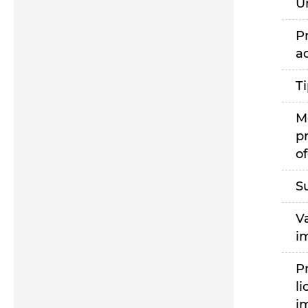
U
P
a
T
M
p
of
S
V
i
P
li
i