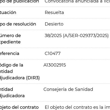
ipo de publicación
Convocatoria anunciada a lic
ituación
Resuelta
ipo de resolución
Desierto
úmero de
38/2025 (A/SER-029373/2025)
xpediente
eferencia
C10477
ódigo de la
A13002915
ntidad
djudicadora (DIR3)
ntidad
Consejería de Sanidad
djudicadora
bjeto del contrato
El objeto del contrato es la 