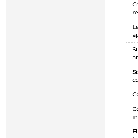
C
r
L
a
S
a
S
c
C
C
i
F