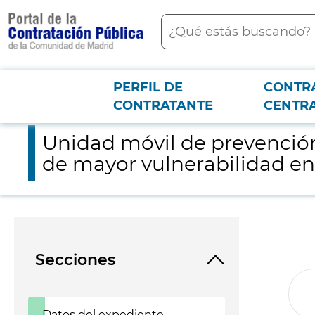
contenido
Buscar
principal
PERFIL DE
CONTR
Menú PCON
2026-3-12
Unidad móvil de prevención y diagnóstico precoz del VIH y ot
CONTRATANTE
CENTR
Unidad móvil de prevención 
de mayor vulnerabilidad e
Secciones
Datos del expediente