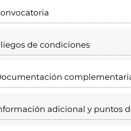
onvocatoria
liegos de condiciones
ocumentación complementari
nformación adicional y puntos 