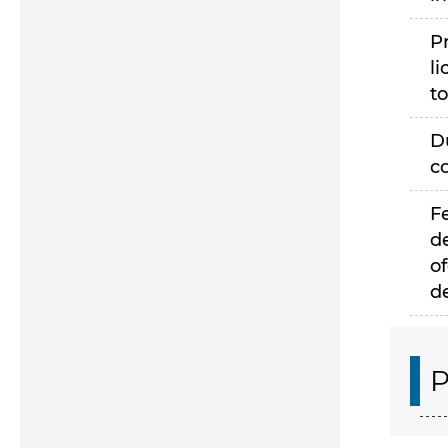
P
li
to
D
c
F
d
of
d
P