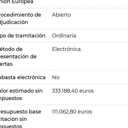
nión Europea
rocedimiento de
Abierto
djudicación
ipo de tramitación
Ordinaria
étodo de
Electrónica
resentación de
ertas
ubasta electrónica
No
alor estimado sin
333.188,40 euros
mpuestos
resupuesto base
111.062,80 euros
citación sin
mpuestos