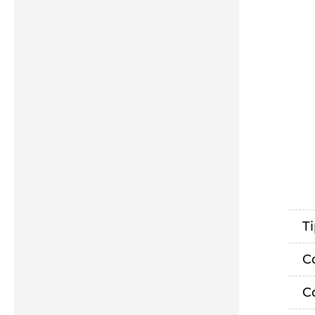
T
C
C