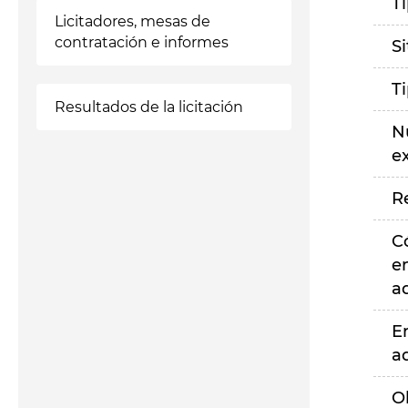
T
Licitadores, mesas de
contratación e informes
S
T
Resultados de la licitación
N
e
R
C
e
a
E
a
O