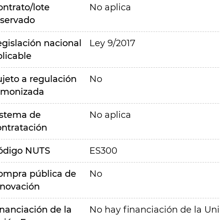
ontrato/lote
No aplica
eservado
egislación nacional
Ley 9/2017
plicable
ujeto a regulación
No
rmonizada
istema de
No aplica
ontratación
ódigo NUTS
ES300
ompra pública de
No
nnovación
inanciación de la
No hay financiación de la Un