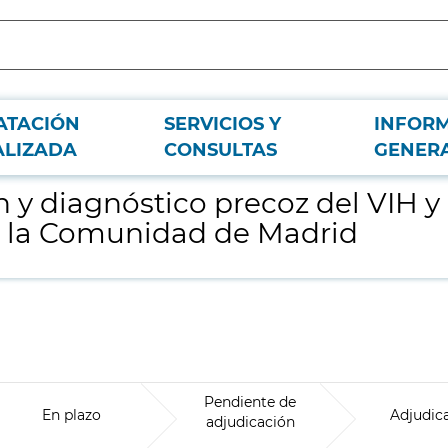
ATACIÓN
SERVICIOS Y
INFOR
ras ITS para colectivos de mayor vulnerabilidad en la Comunidad de Madrid
ALIZADA
CONSULTAS
GENER
y diagnóstico precoz del VIH y o
n la Comunidad de Madrid
Pendiente de
En plazo
Adjudic
adjudicación