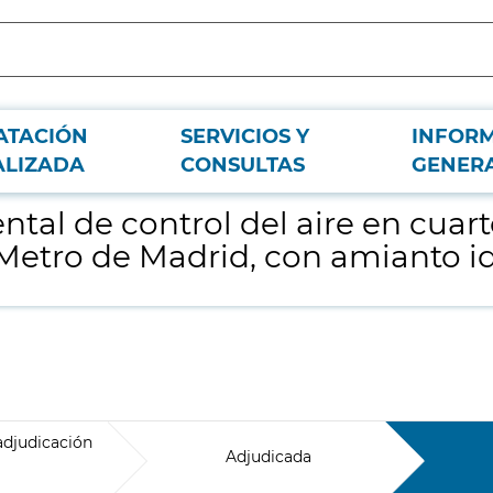
ATACIÓN
SERVICIOS Y
INFOR
nicos y dependencias de la red de Metro de Madrid, con amianto identificado
ALIZADA
CONSULTAS
GENER
tal de control del aire en cuart
Metro de Madrid, con amianto i
adjudicación
Adjudicada