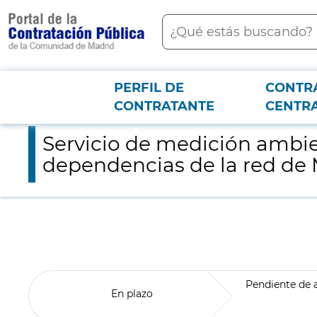
contenido
Buscar
principal
PERFIL DE
CONTR
Menú PCON
node
Servicio de medición ambiental de control del aire en cuartos téc
CONTRATANTE
CENTR
Servicio de medición ambien
dependencias de la red de 
Pendiente de 
En plazo