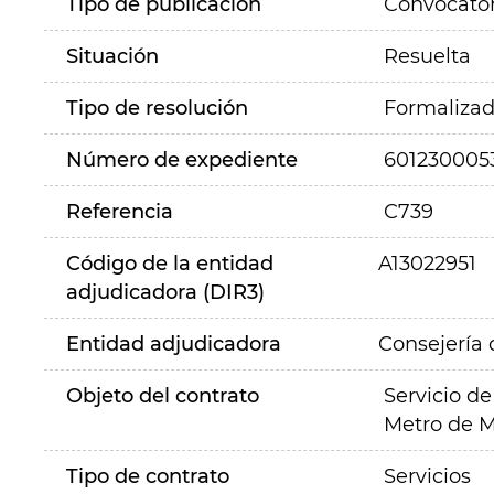
Tipo de publicación
Convocator
Situación
Resuelta
Tipo de resolución
Formaliza
Número de expediente
601230005
Referencia
C739
Código de la entidad
A13022951
adjudicadora (DIR3)
Entidad adjudicadora
Consejería 
Objeto del contrato
Servicio d
Metro de M
Tipo de contrato
Servicios