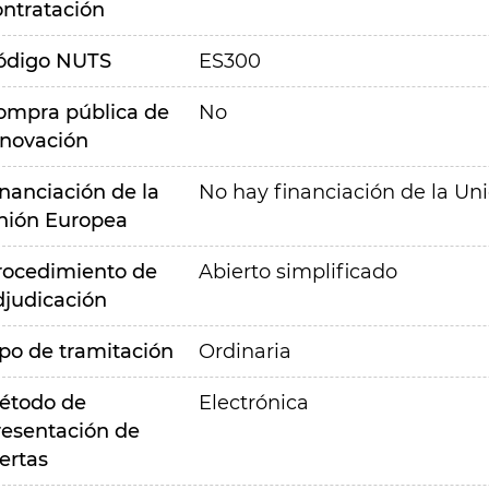
ontratación
ódigo NUTS
ES300
ompra pública de
No
nnovación
inanciación de la
No hay financiación de la Un
nión Europea
rocedimiento de
Abierto simplificado
djudicación
ipo de tramitación
Ordinaria
étodo de
Electrónica
resentación de
ertas