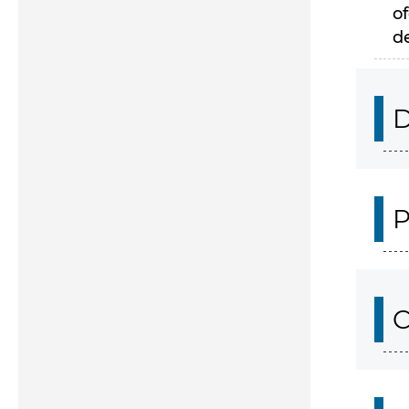
of
d
D
P
C