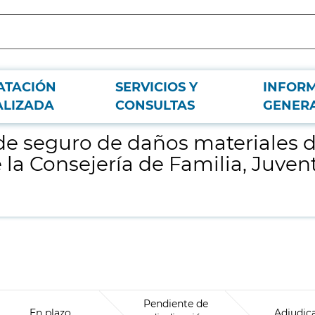
ATACIÓN
SERVICIOS Y
INFOR
a Agencia Madrileña para la Tutela de Adultos de la Consejería de Familia, J
ALIZADA
CONSULTAS
GENER
 de seguro de daños materiales 
 la Consejería de Familia, Juvent
Pendiente de
En plazo
Adjudic