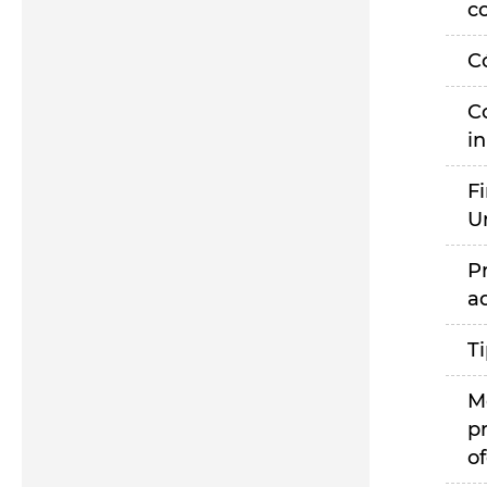
c
C
C
i
F
U
P
a
T
M
p
of