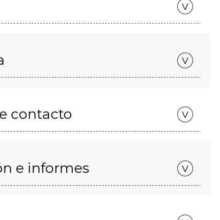
a
de contacto
ón e informes