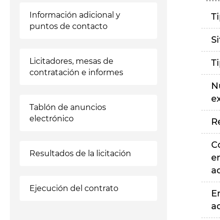
Información adicional y
T
puntos de contacto
S
Licitadores, mesas de
T
contratación e informes
N
e
Tablón de anuncios
electrónico
R
C
Resultados de la licitación
e
a
Ejecución del contrato
E
a