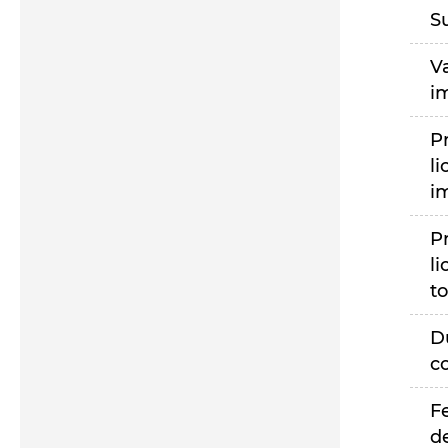
S
V
i
P
li
i
P
li
to
D
c
F
d