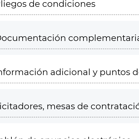
liegos de condiciones
ocumentación complementari
nformación adicional y puntos 
icitadores, mesas de contrataci