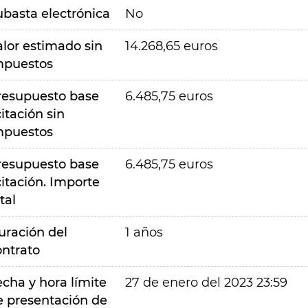
ubasta electrónica
No
alor estimado sin
14.268,65 euros
mpuestos
resupuesto base
6.485,75 euros
citación sin
mpuestos
resupuesto base
6.485,75 euros
citación. Importe
tal
uración del
1 años
ontrato
echa y hora límite
27 de enero del 2023 23:59
e presentación de