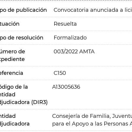
ipo de publicación
Convocatoria anunciada a lic
ituación
Resuelta
ipo de resolución
Formalizado
úmero de
003/2022 AMTA
xpediente
eferencia
C150
ódigo de la
A13005636
ntidad
djudicadora (DIR3)
ntidad
Consejería de Familia, Juvent
djudicadora
para el Apoyo a las Personas