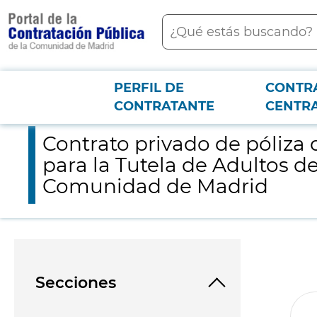
contenido
Buscar
principal
PERFIL DE
CONTR
Menú PCON
2026-3-12
Contrato privado de póliza de seguro de daños materiales de l
CONTRATANTE
CENTR
Contrato privado de póliza
para la Tutela de Adultos de
Comunidad de Madrid
Secciones