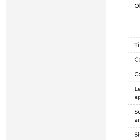
O
T
C
C
L
a
S
a
S