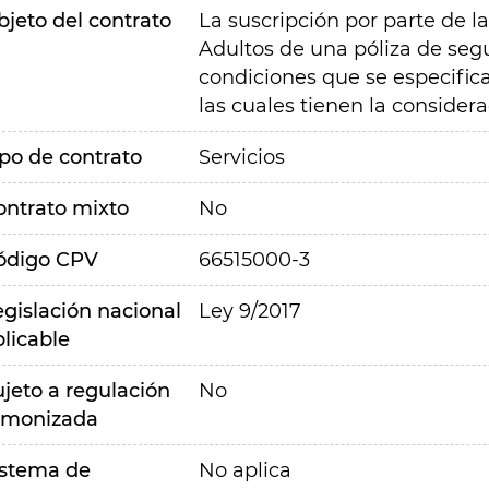
bjeto del contrato
La suscripción por parte de l
Adultos de una póliza de seg
condiciones que se especifica
las cuales tienen la consider
ipo de contrato
Servicios
ontrato mixto
No
ódigo CPV
66515000-3
egislación nacional
Ley 9/2017
plicable
ujeto a regulación
No
rmonizada
istema de
No aplica