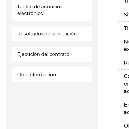
T
Tablón de anuncios
electrónico
S
T
Resultados de la licitación
N
e
Ejecución del contrato
R
Otra información
C
e
a
E
a
O