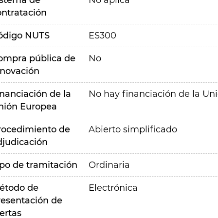
istema de
No aplica
ontratación
ódigo NUTS
ES300
ompra pública de
No
nnovación
inanciación de la
No hay financiación de la Un
nión Europea
rocedimiento de
Abierto simplificado
djudicación
ipo de tramitación
Ordinaria
étodo de
Electrónica
resentación de
ertas