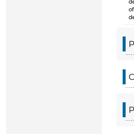
d
of
d
P
C
P