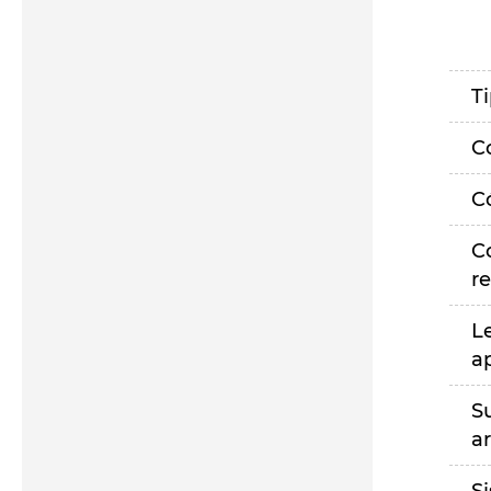
T
C
C
C
r
L
a
S
a