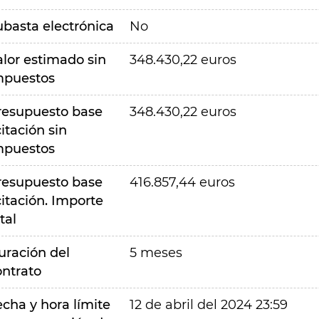
ubasta electrónica
No
alor estimado sin
348.430,22 euros
mpuestos
resupuesto base
348.430,22 euros
citación sin
mpuestos
resupuesto base
416.857,44 euros
citación. Importe
tal
uración del
5 meses
ontrato
echa y hora límite
12 de abril del 2024 23:59