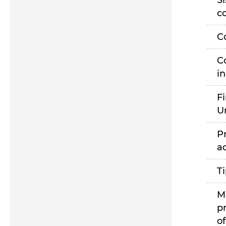
S
c
C
C
i
F
U
P
a
T
M
p
of