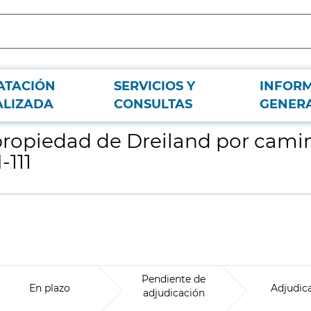
ATACIÓN
SERVICIOS Y
INFOR
servicio del Canal de Isabel II en la carretera M-111
ALIZADA
CONSULTAS
GENER
propiedad de Dreiland por camin
-111
Pendiente de
En plazo
Adjudic
adjudicación