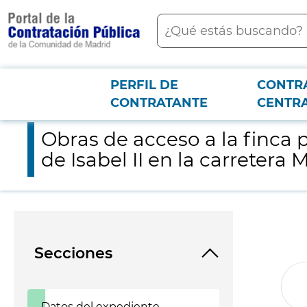
contenido
Buscar
principal
PERFIL DE
CONTR
Menú PCON
2026-3-12
Obras de acceso a la finca propiedad de Dreiland por camino de 
CONTRATANTE
CENTR
Obras de acceso a la finca 
de Isabel II en la carretera M
Secciones
Datos del expediente