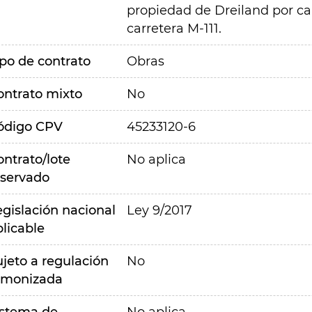
propiedad de Dreiland por cam
carretera M-111.
ipo de contrato
Obras
ontrato mixto
No
ódigo CPV
45233120-6
ontrato/lote
No aplica
eservado
egislación nacional
Ley 9/2017
plicable
ujeto a regulación
No
rmonizada