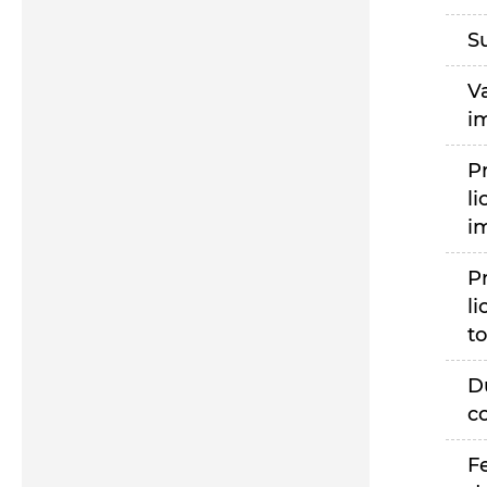
S
V
i
P
li
i
P
li
to
D
c
F