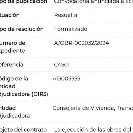
ipo de publicación
Convocatoria anunciada a lic
ituación
Resuelta
ipo de resolución
Formalizado
úmero de
A/OBR-002032/2024
xpediente
eferencia
C4501
ódigo de la
A13003355
ntidad
djudicadora (DIR3)
ntidad
Consejería de Vivienda, Transp
djudicadora
bjeto del contrato
La ejecución de las obras del